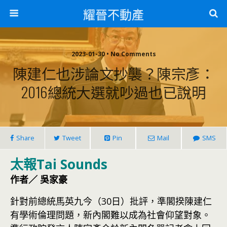
耀晉不動產
2023-01-30 • No Comments
陳建仁也涉論文抄襲？陳宗彥：
2016總統大選就吵過也已說明
Share
Tweet
Pin
Mail
SMS
太報Tai Sounds
作者／ 吳家豪
針對前總統馬英九今（30日）批評，準閣揆陳建仁
有學術倫理問題，新內閣難以成為社會仰望對象。