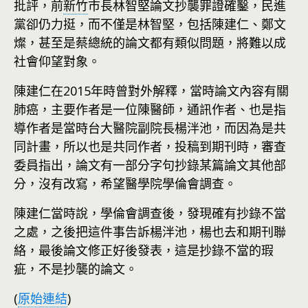
批評，前
新竹
市長林智堅論文抄襲罪證確鑿，民進
黨卻仍力挺，而不僅是林智堅，包括陳建仁、鄭文
燦，甚至是蔡總統的論文都有類似問題，將難以成
社會仰望對象。
陳建仁在2015年時曾對外解釋，當時論文內容有關
肺癌，主要作者是一位陳醫師，通訊作者、也是指
導作者是當時台大醫院副院長楊泮池，而因為是共
同計畫，所以也是共同作者，投稿到期刊時，審查
委員指出，論文有一部分字句抄錄某篇論文其他部
分，沒有改寫，希望醫學院學倫會調查。
陳建仁當時說，學倫會調查後，發現確有抄錄不當
之處，之後把這件事告訴楊泮池，楊也去和期刊聯
絡，最後論文修正好後發表，這是抄錄不當的瑕
疵，不是抄襲的論文。
(
原始連結
)