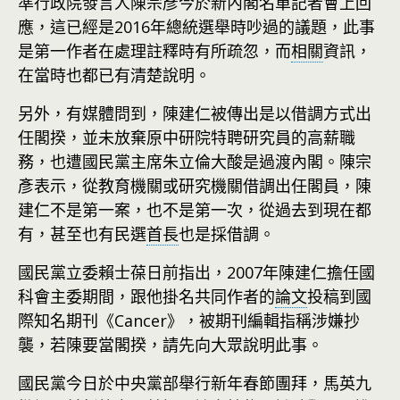
準行政院發言人陳宗彥今於新內閣名單記者會上回
應，這已經是2016年總統選舉時吵過的議題，此事
是第一作者在處理註釋時有所疏忽，而
相關
資訊，
在當時也都已有清楚說明。
另外，有媒體問到，陳建仁被傳出是以借調方式出
任閣揆，並未放棄原中研院特聘研究員的高薪職
務，也遭國民黨主席朱立倫大酸是過渡內閣。陳宗
彥表示，從教育機關或研究機關借調出任閣員，陳
建仁不是第一案，也不是第一次，從過去到現在都
有，甚至也有民選
首長
也是採借調。
國民黨立委賴士葆日前指出，2007年陳建仁擔任國
科會主委期間，跟他掛名共同作者的
論文
投稿到國
際知名期刊《Cancer》，被期刊編輯指稱涉嫌抄
襲，若陳要當閣揆，請先向大眾說明此事。
國民黨今日於中央黨部舉行新年春節團拜，馬英九