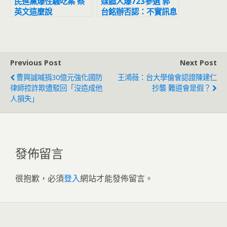
民進黨爆性騷吃案 蔡
媒體人爆723參選 郭
英文這麼說
台銘辦否認：不實訊息
Previous Post
Next Post
曹興誠喊捐30億元強化國防
王鴻薇：台大學倫會認證陳建仁
律師控詐欺遭駁回「沒造成他
抄襲 難道會是假？
人損失」
發佈留言
很抱歉，必須
登入
網站才能發佈留言。