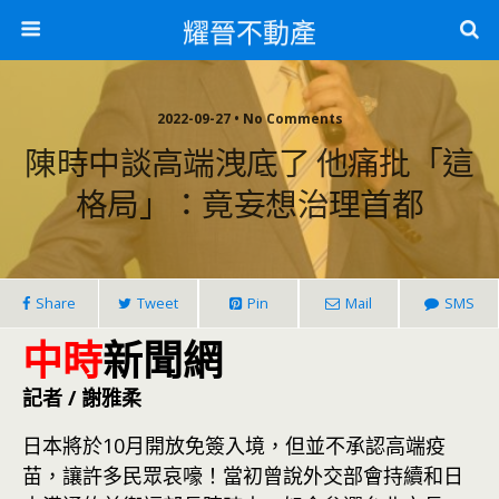
耀晉不動產
2022-09-27 • No Comments
陳時中談高端洩底了 他痛批「這
格局」：竟妄想治理首都
Share
Tweet
Pin
Mail
SMS
中時
新聞網
記者 / 謝雅柔
日本將於10月開放免簽入境，但並不承認高端疫
苗，讓許多民眾哀嚎！當初曾說外交部會持續和日