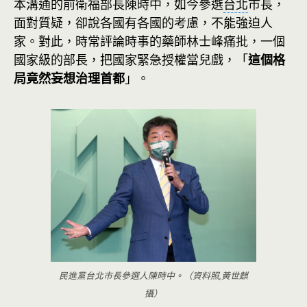
本溝通的前衛福部長陳時中，如今參選
台北
市長，
面對質疑，卻說各國有各國的考慮，不能強迫人
家。對此，時常評論時事的藥師林士峰痛批，一個
國家級的部長，把國家緊急授權當兒戲，「
這個格
局竟然妄想治理首都
」。
民進黨台北市長參選人陳時中。（資料照,黃世麒
攝）