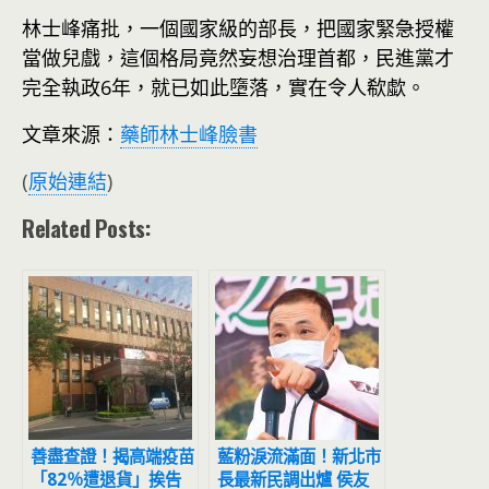
林士峰痛批，一個國家級的部長，把國家緊急授權
當做兒戲，這個格局竟然妄想治理首都，民進黨才
完全執政6年，就已如此墮落，實在令人欷歔。
文章來源：
藥師林士峰臉書
(
原始連結
)
Related Posts:
善盡查證！揭高端疫苗
藍粉淚流滿面！新北市
「82％遭退貨」挨告
長最新民調出爐 侯友