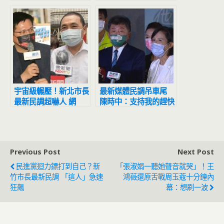
中時2記者不起訴
宜超震撼
宇宙級輾壓！新北市長
最新媒體民調吊車尾
最新民調超嚇人 網
陳時中：支持我的趕快
驚：滅亡計畫開始
跳出來！
Previous Post
Next Post
民進黨迴力鏢打到自己？新
「張淑娟一聽她聲音就哭」！王
竹市長最新民調 「這人」急速
鴻薇還原舌戰周玉蔻十分鐘內
狂飆
幕：想刷一波