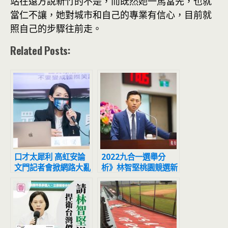
站在遠方說新竹的不是，而既然她一馬當先，也就
當仁不讓，她對城市和自己的專業有信心，目前就
照自己的步驟往前走。
Related Posts:
口才太犀利 高虹安論
2022九合一選舉分
文門記者會掀網路大亂
析》林智堅桃園競選新
鬥
竹輔選聲量超張善政4
倍 陷論文門傷陽光人
設