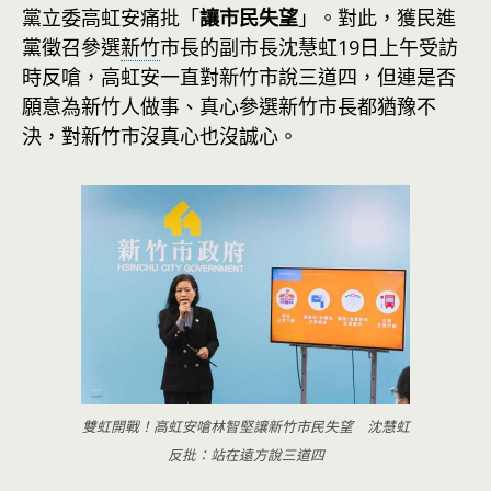
黨立委高虹安痛批「
讓市民失望
」。對此，獲民進
黨徵召參選
新竹
市長的副市長沈慧虹19日上午受訪
時反嗆，高虹安一直對新竹市說三道四，但連是否
願意為新竹人做事、真心參選新竹市長都猶豫不
決，對新竹市沒真心也沒誠心。
雙虹開戰！高虹安嗆林智堅讓新竹市民失望 沈慧虹
反批：站在遠方說三道四