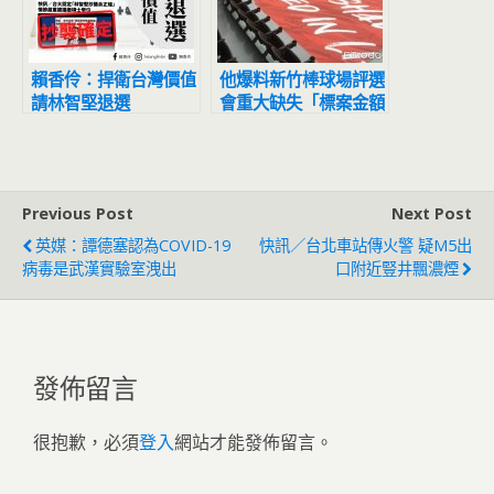
賴香伶：捍衛台灣價值
他爆料新竹棒球場評選
請林智堅退選
會重大缺失「標案金額
3.5億膨漲至12億」
Previous Post
Next Post
英媒：譚德塞認為COVID-19
快訊／台北車站傳火警 疑M5出
病毒是武漢實驗室洩出
口附近豎井飄濃煙
發佈留言
很抱歉，必須
登入
網站才能發佈留言。