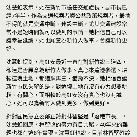
沈慧虹表示，她在
新竹
市擔任交通處長、副市長已
經7年半，作為交通規劃者與公共政策規劃者，最捨
不得的就是交通中斷、建設中斷，尤其交通建設常
常不是短時間就可以做到的事情，她相信自己可以
讓幸福延續，她也願意為新竹人做事，會讓新竹更
好。
沈慧虹提到，高虹安最近一直在對新竹說三道四，
卻連是否願意為
新竹
人做事、真心來這邊參選、耕
耘這塊土地，都猶豫再三、猶豫不決，她相信會讓
新竹市民失望的是，對這塊土地有沒有心力想要耕
耘、有關心，而相較於高虹安沒有真心也沒有誠
心，她可以為新竹人做到更多、做到更好。
針對國民黨立委鄭正鈐批林智堅是「落跑市長」，
沈慧虹回應，林智堅的努力有目共睹，40年來的難
題也都在這8年實現。沈慧虹也說，目前林智堅確診