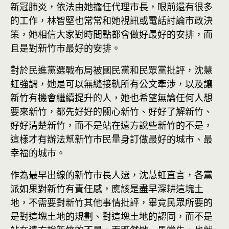
新冠肺炎，依法由她擔任代理市長，眼前還有很多
的工作，林智堅也常常和她視訊或電話討論市政決
策，她相信大家對時間點都會做好最好的安排，而
且是對新竹市最好的安排。
對於民進黨選戰布局被國民黨和民眾黨批評，沈慧
虹強調，她是可以無縫接軌所有公文牽涉，以及讓
新竹有機會繼續提升的人，她也希望無論任何人想
要來新竹，都先好好的關心新竹、好好了解新竹、
好好清楚新竹，而不是站在遠方說些新竹的不是，
這樣才有辦法幫新竹市民量身訂做最好的城市、最
幸福的城市。
作為最早出線的新竹市長人選，沈慧虹直言，各黨
派如果對
新竹
有責任感，應該是盡早深耕這塊土
地，不需要對新竹其他事情批評，畢竟民眾所要的
是對這塊土地的規劃、對這塊土地的認同，而不是