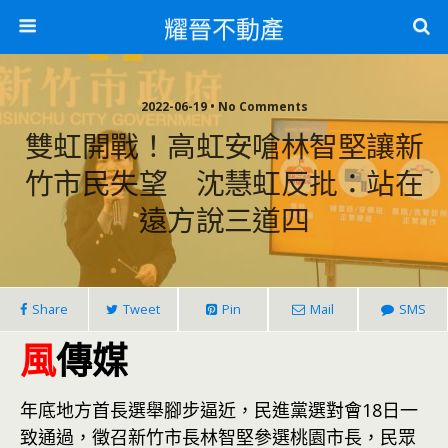
耀晉不動產
2022-06-19 • No Comments
雙虹開戰！高虹安嗆林智堅讓新
竹市民失望 沈慧虹反批：站在
遠方說三道四
Share
Tweet
Pin
Mail
SMS
風
傳媒
年底地方首長選舉腳步逼近，民進黨選對會18日一
致通過，徵召新竹市長林智堅參選桃園市長，民眾