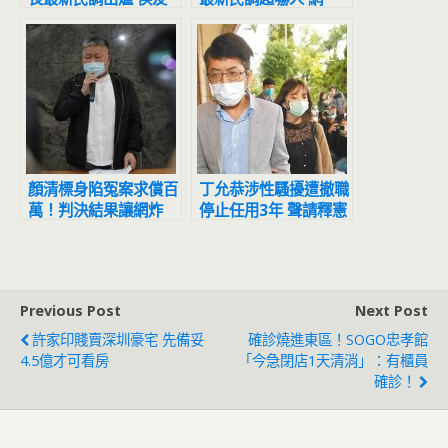
宜超震撼
驚：滅亡計畫開始
顏清標身陷冤案求償百
丁允恭涉性騷擾遭撤職
萬！判決結果讓網炸
停止任用3年 聲請釋憲
鍋：官逼民反
結果出爐
Previous Post
Next Post
許家印賤賣深圳豪宅 先備妥
確診燒進東區！SOGO忠孝館
4.5億才可看房
「今急閉店1天清消」：有櫃員
確診！