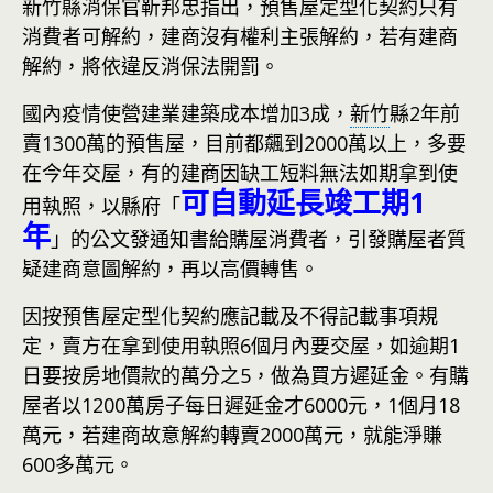
新竹縣消保官靳邦忠指出，預售屋定型化契約只有
消費者可解約，建商沒有權利主張解約，若有建商
解約，將依違反消保法開罰。
國內疫情使營建業建築成本增加3成，
新竹
縣2年前
賣1300萬的預售屋，目前都飆到2000萬以上，多要
在今年交屋，有的建商因缺工短料無法如期拿到使
可自動延長竣工期1
用執照，以縣府「
年
」的公文發通知書給購屋消費者，引發購屋者質
疑建商意圖解約，再以高價轉售。
因按預售屋定型化契約應記載及不得記載事項規
定，賣方在拿到使用執照6個月內要交屋，如逾期1
日要按房地價款的萬分之5，做為買方遲延金。有購
屋者以1200萬房子每日遲延金才6000元，1個月18
萬元，若建商故意解約轉賣2000萬元，就能淨賺
600多萬元。