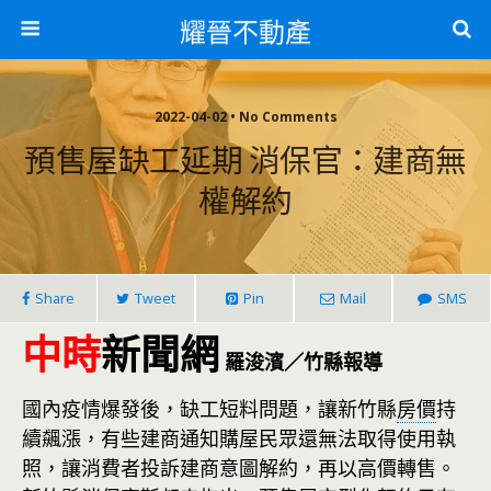
耀晉不動產
2022-04-02 • No Comments
預售屋缺工延期 消保官：建商無
權解約
Share
Tweet
Pin
Mail
SMS
中時
新聞網
羅浚濱／竹縣報導
國內疫情爆發後，缺工短料問題，讓新竹縣
房價
持
續飆漲，有些建商通知購屋民眾還無法取得使用執
照，讓消費者投訴建商意圖解約，再以高價轉售。