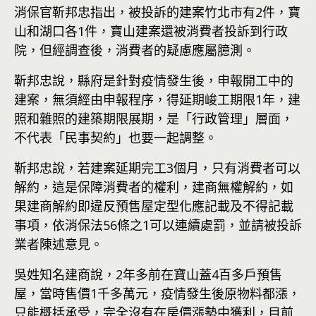
消保官靳邦忠指出，被投訴的建案竹北市有2件，寶
山和湖口各1件，寶山建案還被消費者投訴到行政
院，但經調查後，消費者的疑慮應屬臆測。
靳邦忠說，縣府是針對疫情發生後，申報開工中的
建案，無須經由申報程序，得延期峻工期限1年，建
照和雜照的建築期限展期，是「行政管理」層面，
不代表「民事契約」也要一起調整。
靳邦忠說，若建案延期完工3個月，只有消費者可以
解約，這是保障消費者的權利，建商無權解約，如
果建商解約即違反預售屋定型化應記載及不得記載
事項，依消保法56條之1可以連續處罰，並請被投訴
業者陳述意見。
吳姓知名建商說，2年多前在寶山蓋4百多戶預售
屋，當時售價1千多萬元，疫情發生後原物料都漲，
只能概括承受，完全沒有在
房價
漲勢中獲利，目前