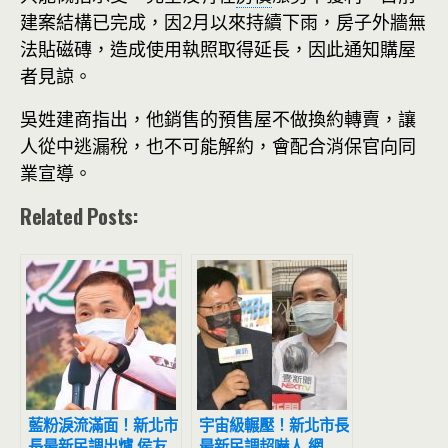
建案結構已完成，因2月以來持續下雨，房子外牆無
法貼磁磚，造成使用執照取得延長，因此通知購屋
者見諒。
吳姓建商指出，他銷售的預售屋不做換約轉賣，讓
人從中逃漏稅，也不可能解約，會配合消保官向同
業宣導。
Related Posts:
藍粉淚流滿面！新北市
宇宙級輾壓！新北市長
長最新民調出爐 侯友
最新民調超嚇人 網