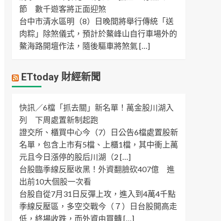
節 數千遊客將正面迎煞
台中市清水區明（8）日晚間將舉行傳統「送
肉粽」除煞儀式，預計於鰲峰山自行車場外的
鰲海路開壇作法，隨後驅車將煞氣 […]
ETtoday 財經新聞
快訊／6檔「抓去關」新名單！萬金股川湖入
列 下周處置新制起跑
證交所、櫃買中心今（7）日公告6檔處置股新
名單，包含上市有5檔、上櫃1檔，其中衝上萬
元且今日漲停的股后川湖（2 […]
台股臨季線反壓收黑！外資翻臉砍407億 進
出前10大個股一次看
台股自從7月31日反彈上攻，進入到4萬4千點
季線反壓區，多空交戰今（７）日台股開高走
低，終場收跌，而外資由買轉 […]