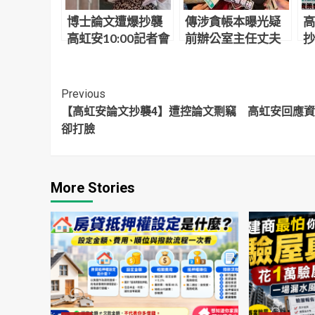
博士論文遭爆抄襲
傳涉貪帳本曝光疑
高
高虹安10:00記者會
前辦公室主任丈夫
抄
說明
要求配合 高虹安辦
週
公室：有心人意圖
辛
嫁禍北檢
Continue
Previous
【高虹安論文抄襲4】遭控論文剽竊 高虹安回應
Reading
卻打臉
More Stories