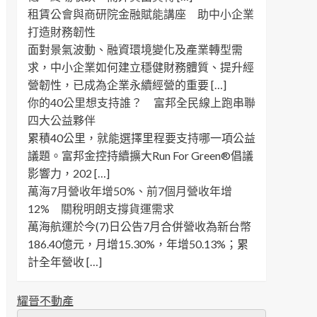
租賃公會與商研院金融賦能講座 助中小企業
打造財務韌性
面對景氣波動、融資環境變化及產業轉型需
求，中小企業如何建立穩健財務體質、提升經
營韌性，已成為企業永續經營的重要 […]
你的40公里想支持誰？ 富邦全民線上跑串聯
四大公益夥伴
累積40公里，就能選擇里程要支持哪一項公益
議題。富邦金控持續擴大Run For Green®倡議
影響力，202 […]
萬海7月營收年增50%、前7個月營收年增
12% 關稅明朗支撐貨運需求
萬海航運於今(7)日公告7月合併營收為新台幣
186.40億元，月增15.30%，年增50.13%；累
計全年營收 […]
耀晉不動產