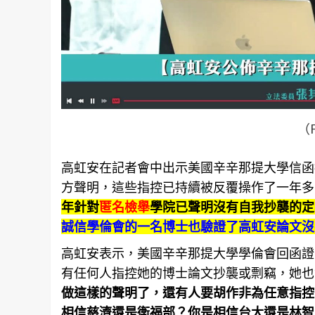
（
高虹安在記者會中出示美國辛辛那提大學信函
方聲明，這些指控已持續被反覆操作了一年多
年針對
匿名檢舉
學院已聲明沒有自我抄襲的定
誠信學倫會的一名博士也驗證了高虹安論文沒
高虹安表示，美國辛辛那提大學學倫會回函證
有任何人指控她的博士論文抄襲或剽竊，她也
做這樣的聲明了，還有人要胡作非為任意指控
相信慈濟還是衛福部？你是相信台大還是林智