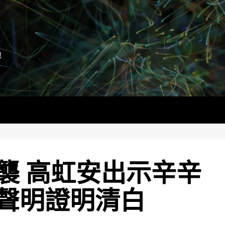
地
襲 高虹安出示辛辛
聲明證明清白