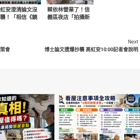
虹安澄清論文沒
蔡依林營業了！信
襲！「相信《鏡
義區夜店「拍攝新
刊》還是相信辛
計畫影片」網友目
那提大學？」
擊驚：本人正到翻
掉
Next
資策會
博士論文遭爆抄襲 高虹安10:00記者會說明