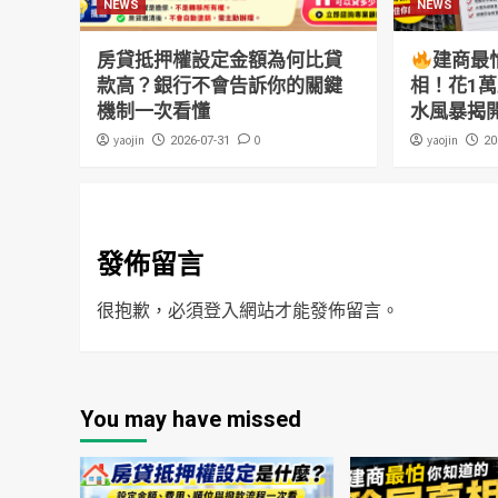
NEWS
NEWS
房貸抵押權設定金額為何比貸
建商最
款高？銀行不會告訴你的關鍵
相！花1
機制一次看懂
水風暴揭
yaojin
0
yaojin
2026-07-31
20
發佈留言
很抱歉，必須
登入
網站才能發佈留言。
You may have missed