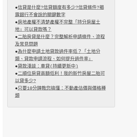
●
信貸是什麼?信貸額度有多少?信貸條件?揭
露銀行不會說的關鍵數字
●
房地產權不清楚產權不完整「持分房屋土
地」可以貸款嗎？
●
二胎房貸是什麼？完整解析申請條件、流程
及常見問題
●
為什麼申請土地貸款過件率低？「土地分
類、貸款申請流程、如何提升過件率」
●
貸款淺談：車貸(持續更新中)
●
二順位房貸高額低利！我的新竹房屋二胎可
以貸多少?
●
只要10分鐘教您搞懂：不動產估價與價格種
類