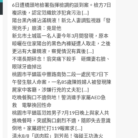
6日遭橋頭地檢署指揮檢調約談到案。檢方7日
複訊後，認定范織欽涉犯貪污治 […]
陽台黑內褲沾滿精液！新北人妻調監視器「發
現兇手」崩潰：竟是他
新北市土城區一名人妻今年3月間發現，原本
晾曬在住家陽台的黑色內褲疑遭人取走，之後
更沾有大量精液，察覺情況有異後 […]
不堪長期碎念！翁突痛下殺手 砸爛妻右臉、
眼球牙齒掉出
桃園市平鎮區中豐路南勢二段一處民宅7日下
午發生駭人命案，一名85歲陳姓婦人被發現陳
屍家中客廳，涉嫌行兇的丈夫犯 […]
吃晚餐胸口不適倒地！警消連手家屬AED急
救 電擊挽回性命
桃園市平鎮區范姓男子7月19日晚上與家人共
進晚餐時，突感胸口劇烈不適，隨即失去意識
倒地。家屬趕忙打119報案求 […]
清水8/8「送肉粽」到芳苑！強碰王功漁火