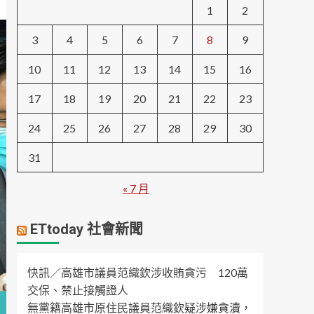
1
2
3
4
5
6
7
8
9
10
11
12
13
14
15
16
17
18
19
20
21
22
23
24
25
26
27
28
29
30
31
« 7 月
ETtoday 社會新聞
快訊／高雄市議員范織欽涉收賄貪污 120萬
交保、禁止接觸證人
無黨籍高雄市原住民議員范織欽疑涉嫌貪瀆，