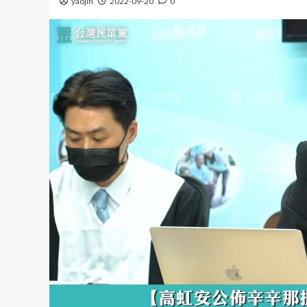
yaojin
2022-09-20
0