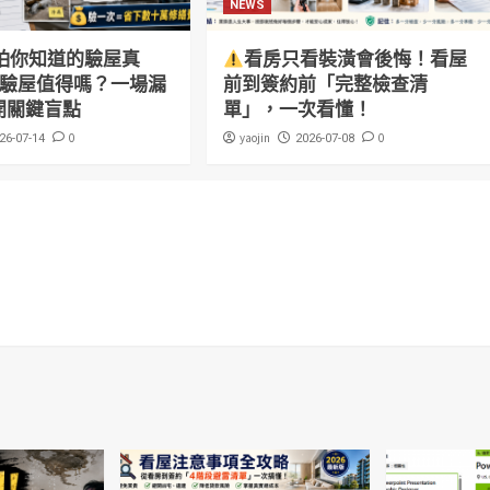
NEWS
怕你知道的驗屋真
看房只看裝潢會後悔！看屋
萬驗屋值得嗎？一場漏
前到簽約前「完整檢查清
開關鍵盲點
單」，一次看懂！
0
yaojin
0
26-07-14
2026-07-08