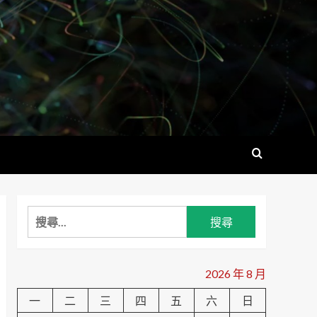
搜
尋
關
鍵
2026 年 8 月
字:
一
二
三
四
五
六
日