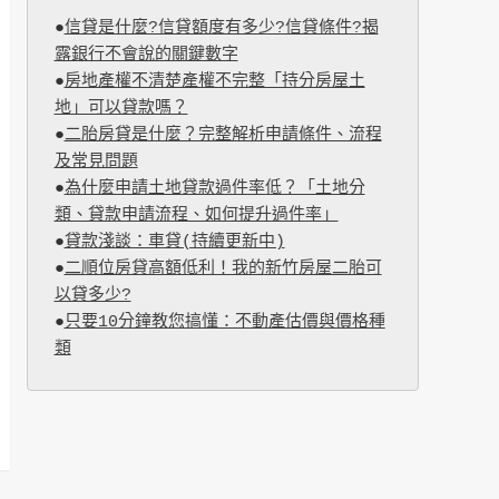
●
信貸是什麼?信貸額度有多少?信貸條件?揭
露銀行不會說的關鍵數字
●
房地產權不清楚產權不完整「持分房屋土
地」可以貸款嗎？
●
二胎房貸是什麼？完整解析申請條件、流程
及常見問題
●
為什麼申請土地貸款過件率低？「土地分
類、貸款申請流程、如何提升過件率」
●
貸款淺談：車貸(持續更新中)
●
二順位房貸高額低利！我的新竹房屋二胎可
以貸多少?
●
只要10分鐘教您搞懂：不動產估價與價格種
類