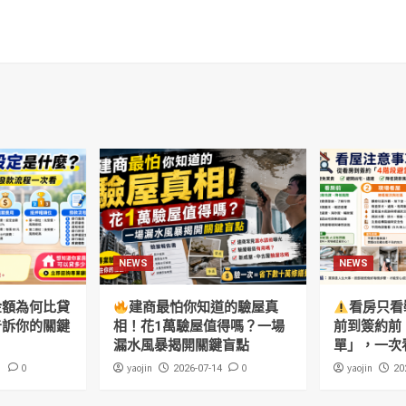
NEWS
NEWS
金額為何比貸
建商最怕你知道的驗屋真
看房只看
告訴你的關鍵
相！花1萬驗屋值得嗎？一場
前到簽約前
漏水風暴揭開關鍵盲點
單」，一次
0
yaojin
0
yaojin
1
2026-07-14
20