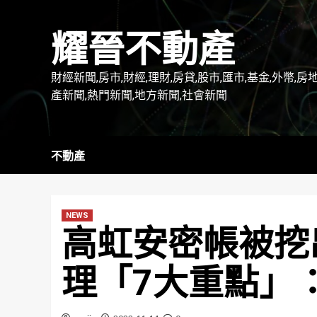
Skip
to
耀晉不動產
content
財經新聞,房市,財經,理財,房貸,股市,匯市,基金,外幣,房
產新聞,熱門新聞,地方新聞,社會新聞
不動產
NEWS
高虹安密帳被挖
理「7大重點」