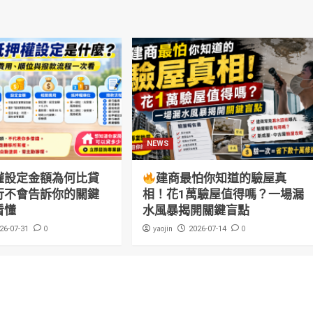
NEWS
權設定金額為何比貸
建商最怕你知道的驗屋真
行不會告訴你的關鍵
相！花1萬驗屋值得嗎？一場漏
看懂
水風暴揭開關鍵盲點
0
yaojin
0
26-07-31
2026-07-14