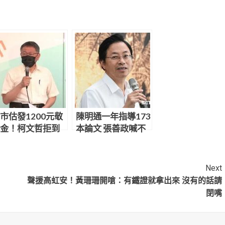
市估發1200元敬
陳明通一年指導173
金！柯文哲拒到
本論文 張善政喊不
背書 黃珊珊代打
可思議：天文數字
Next
聲援高虹安！黃珊珊開嗆：有鐵證就拿出來 沒有的話請
閉嘴