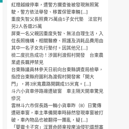
紅燈越線停車，遭警方攔查後被發現無照駕
駛，警方依法舉發、移置保管車輛 […]
重度失智父長照費75萬由1子女代墊 法官判
另2人各還25萬
屏東一名父親因重度失智、無法自理生活，入
住長照機構，相關醫療、照護及消耗品費用由
其中一名子女先行墊付。因其他兄 […]
檢二度抗告成功！涉圖利渡假村開發 台東農
業處長羈押禁見
台東縣議員林參天日前向台東縣調查局檢舉，
指控台東縣府圖利為渡假村開發案「開大
門」，將3米寬農路開闢成15米寬。 […]
斗六小貨車停路邊遭破窗 車主隔天開車驚見
慘況
雲林斗六市保長路一輛小貨車昨（8）日驚傳
遭砸車窗，車主準備開車時赫然發現車窗被打
破，車內物品也被翻得一團亂，疑 […]
「嬰靈卡子宮」淫算命師拿按摩油侵犯還想塞