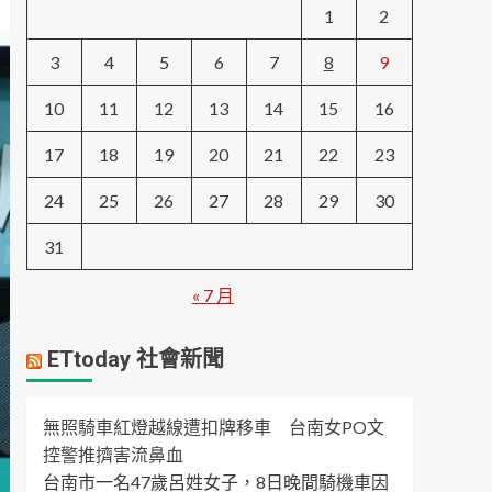
1
2
3
4
5
6
7
8
9
10
11
12
13
14
15
16
17
18
19
20
21
22
23
24
25
26
27
28
29
30
31
« 7 月
ETtoday 社會新聞
無照騎車紅燈越線遭扣牌移車 台南女PO文
控警推擠害流鼻血
台南市一名47歲呂姓女子，8日晚間騎機車因