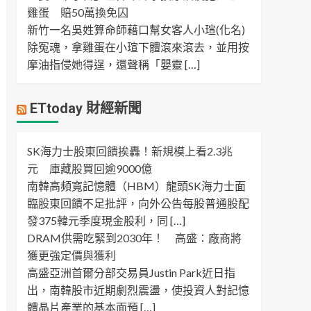
雞蛋 賠50萬換免囚
新竹一名吳姓算命師藉口幫女客人小瑄(化名)
除冤魂，拿雞蛋在小瑄下體滾來滾去，並用按
摩油指侵她得逞，還聲稱「嬰靈 […]
ETtoday 財經新聞
SK海力士股東回饋挨轟！新規模上看2.3兆
元 庫藏股買回逾9000億
南韓高頻寬記憶體（HBM）龍頭SK海力士面
臨股東回饋不足批評，向外公告每股普通股配
發375韓元季度現金股利，同 […]
DRAM供需吃緊到2030年！ 高盛：廠商將
獲更強定價與獲利
高盛亞洲首爾分部交易員Justin Park近日指
出，南韓股市近期劇烈震盪，使投資人對記憶
體晶片產業的基本面預 […]