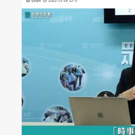
yaojin
2022-11-14
0