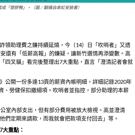
當成「塑膠鴨」。（圖／翻攝自高虹安臉書）
詐領助理費之嫌持續延燒，今（14）日「吹哨者」又透
虹安還有「低薪高報」的嫌疑，讓
新竹
選情再添變數。高
「四叉貓」看完後整理出7大重點，直言「澄清記者會就
》公開一份多達13頁的
薪資
內帳明細，詳細記錄2020年
薪資、勞健保扣繳細項。吹哨者並指控，部分助理的本薪
辦公室內部支出，但有部分費用被放大檢視。高並澄清
他們定期來請款，而我就會把
款項
支付回去」等。
7大重點：