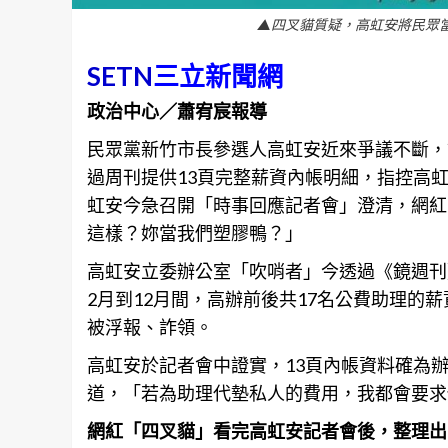
▲四叉貓質疑，高虹安將民眾
SETN
三立新聞網
政治中心／蕭宥宸報導
民眾黨
新竹
市長參選人高虹安近來爭議不斷，
過周刊提供13頁完整薪資內帳明細，指控高
虹安今急召開「時事回應記者會」澄清，網紅
這樣？妳當我們塑膠鴨？」
高虹安立委辦公室「吹哨者」今透過《鏡週刊
2月到12月間，高辦前後共17名公費助理的
被浮報、詐領。
高虹安於記者會中證實，13頁內帳資料確為
道，「若為助理代墊私人的費用，我都會要求
網紅「四叉貓」看完高虹安記者會後，整理出