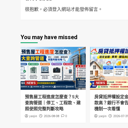
很抱歉，必須
登入
網站才能發佈留言。
You may have missed
NEWS
NEWS
預售屋工程進度怎麼查？5大
房貸抵押權設定
查詢管道｜停工、工程款、建
款高？銀行不會
照使照完整判斷攻略
機制一次看懂
yaojin
0
yaojin
2026-08-08
2026-07-3