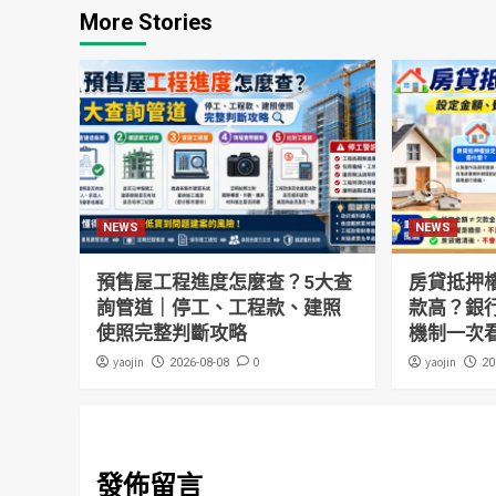
More Stories
NEWS
NEWS
預售屋工程進度怎麼查？5大查
房貸抵押
詢管道｜停工、工程款、建照
款高？銀
使照完整判斷攻略
機制一次
yaojin
0
yaojin
2026-08-08
20
發佈留言