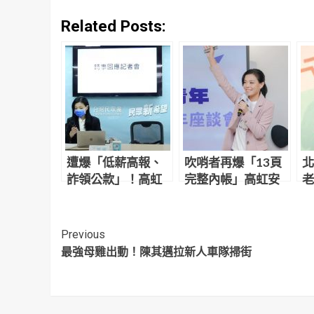
Related Posts:
遭爆「低薪高報、
吹哨者再爆「13頁
北
詐領公款」！高虹
完整內帳」高虹安
老
安提3關鍵說明：代
出面了 14:00記者會
場
墊款都會繳回
說明
Continue
Previous
最強母雞出動！陳其邁拉新人車隊掃街
Reading