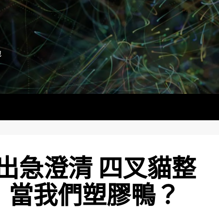
地
出急澄清 四叉貓整
：當我們塑膠鴨？