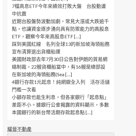
7檔高息ETF今年來績效打敗大盤 台股動盪
中抗震
近期台股盤勢波動加劇，常見大漲或大跌逾千
點，也讓資金逐步湧向具有防禦能力的高股息
ETF，觀察今年來高股息ETF […]
踩到美國紅線 名列全球13的新加坡海領船務
宣布清算退出貨櫃船運
美國財政部去年7月30日公告對伊朗的貿易網
絡制裁，22艘貨櫃船當中，有16艘是總部設
在新加坡的海領船務(Sea […]
4銀行存款1元起息！純網銀全入列 活存活儲
門檻一次看
小額存款也能生利息，但各家銀行「起息點」
差距不小。據銀行公會揭露的資料顯示，多數
本國銀行的新台幣活期存款起息點 […]
耀晉不動產