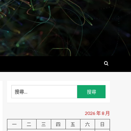
搜
尋
關
鍵
2026 年 8 月
字:
一
二
三
四
五
六
日