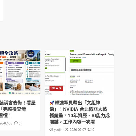
NEWS
裝潢會後悔！看屋
輝達罕見釋出「文組神
「完整檢查清
缺」！NVIDIA 台北徵亞太藝
看懂！
術總監，10年資歷、AI能力成
關鍵，工作內容一次看
0
26-07-08
yaojin
0
2026-07-07