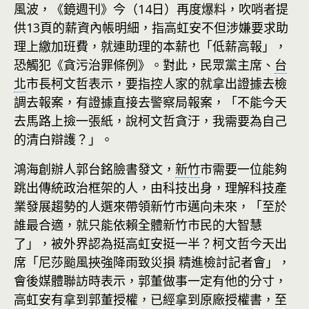
風波，《鏡週刊》今（14日）再度爆料，吹哨者提
供13頁的薪資內帳明細，指高虹安不但涉嫌要求助
理上繳加班費，就連助理的本薪也「低薪高報」，
恐觸犯《貪污治罪條例》。對此，民眾黨主席、
台
北
市長柯文哲表示，要指控人家的就拿出證據去檢
調去報案，有證據直接去警察局報案，「不能今天
去馬路上撿一張紙，說柯文哲貪汙，我需要為自己
的清白辯護？」。
鴻海創辦人郭台銘臉書發文，
新竹
市需要一位能夠
跳出傳統政治框架的人，由科技出身，理解科技產
業發展趨勢的人選來帶領新竹市邁向未來，「至於
誰最合適，就只能依賴全體新竹市民的大智慧
了」，被外界認為挺高虹安挺一半？柯文哲今天出
席「尼莎颱風挾強降雨致災損 精進檢討記者會」，
會後媒體聯訪時表示，郭董做事一定有他的分寸，
高虹安有拿到郭董授權，已經拿到原廠授權書，至