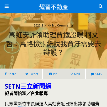
耀晉不動產
2022-11-14 • No Comments
高虹安詐領助理費鐵證曝 柯文
哲：馬路撿張紙說我貪汙需要去
辯護？
Share
Tweet
Pin
Mail
SMS
SETN
三立新聞網
記者陳怡潔／台北報導
民眾黨
新竹
市長候選人高虹安近日爆出詐領助理費