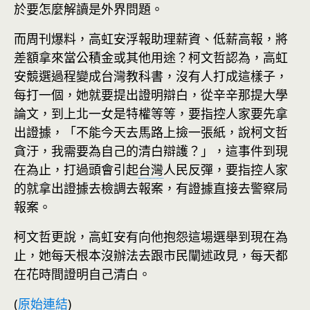
於要怎麼解讀是外界問題。
而周刊爆料，高虹安浮報助理薪資、低薪高報，將
差額拿來當公積金或其他用途？柯文哲認為，高虹
安競選過程變成台灣教科書，沒有人打成這樣子，
每打一個，她就要提出證明辯白，從辛辛那提大學
論文，到上北一女是特權等等，要指控人家要先拿
出證據，「不能今天去馬路上撿一張紙，說柯文哲
貪汙，我需要為自己的清白辯護？」，這事件到現
在為止，打過頭會引起
台灣
人民反彈，要指控人家
的就拿出證據去檢調去報案，有證據直接去警察局
報案。
柯文哲更說，高虹安有向他抱怨這場選舉到現在為
止，她每天根本沒辦法去跟市民闡述政見，每天都
在花時間證明自己清白。
(
原始連結
)