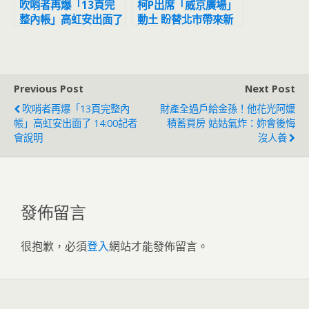
吹哨者再爆「13頁完
柯P出席「威京廣場」
整內帳」高虹安出面了
動土 盼替北市帶來新
14:00記者會說明
地標
Previous Post
Next Post
吹哨者再爆「13頁完整內
財產全過戶給金孫！他花光阿嬤
帳」高虹安出面了 14:00記者
積蓄買房 姑姑氣炸：妳會後悔
會說明
沒人養
發佈留言
很抱歉，必須
登入
網站才能發佈留言。