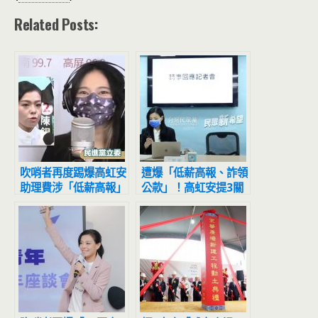
Related Posts:
吹哨者再度踢爆高虹安
遭爆「低薪高報、詐領
助理費涉「低薪高報」
公款」！高虹安提3關
賴品妤：很震驚，若屬
鍵說明：代墊款都會繳
實一定違法
回