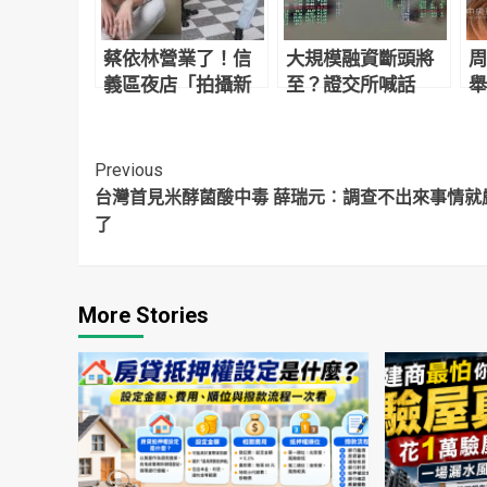
蔡依林營業了！信
大規模融資斷頭將
周
義區夜店「拍攝新
至？證交所喊話
舉
計畫影片」網友目
「勿聽信市場流
照
擊驚：本人正到翻
言」
掉
Continue
Previous
台灣首見米酵菌酸中毒 薛瑞元︰調查不出來事情就
Reading
了
More Stories