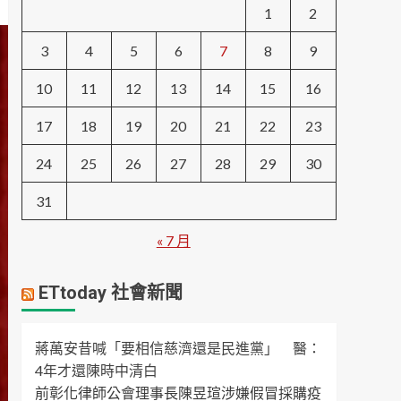
1
2
3
4
5
6
7
8
9
10
11
12
13
14
15
16
17
18
19
20
21
22
23
24
25
26
27
28
29
30
31
« 7 月
ETtoday 社會新聞
蔣萬安昔喊「要相信慈濟還是民進黨」 醫：
4年才還陳時中清白
前彰化律師公會理事長陳昱瑄涉嫌假冒採購疫