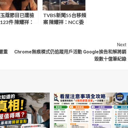
玉蔻節目已遭檢
TVBS新聞55台移頻
123件 陳耀祥：
案 陳耀祥：NCC委
SOP處理
員會已駁回
Next
嚴重
Chrome無痕模式仍追蹤用戶活動 Google挨告和解將銷
毀數十億筆紀錄