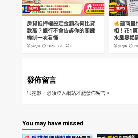
NEWS
NEWS
房貸抵押權設定金額為何比貸
建商最
款高？銀行不會告訴你的關鍵
相！花1
機制一次看懂
水風暴揭
yaojin
0
yaojin
2026-07-31
20
發佈留言
很抱歉，必須
登入
網站才能發佈留言。
You may have missed