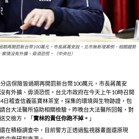
過期再開罰新台幣100萬元，市長蔣萬安說，北市無新增案例，相關趨勢
，案情沒有外擴、毋須恐慌。（中央社）
家分店保險皆過期再開罰新台幣100萬元，市長蔣萬安
沒有外擴、毋須恐慌。
台北
市政府在今天上午10時召開
24日稽查信義區寶林茶室，採集的環境與生物跡證，包
請台大法醫所協助相關檢驗。昨晚台大法醫所回報，對
送交檢方，「
寶林的責任你跑不掉。
」
還在積極調查中，目前警方正透過監視器畫面還原現
件中來研判來源。