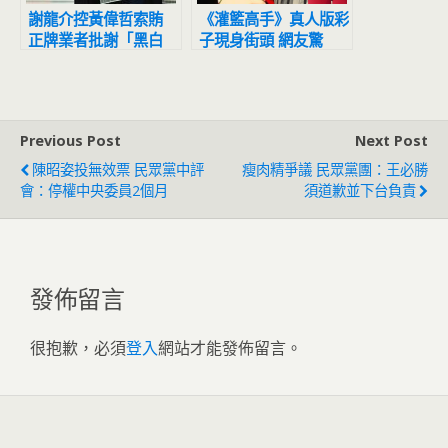
謝龍介控黃偉哲索賄
《灌籃高手》真人版彩
正牌業者批謝「黑白
子現身街頭 網友驚
講」也要告了
呼：比晴子美
Previous Post
Next Post
陳昭姿投無效票 民眾黨中評
瘦肉精爭議 民眾黨團：王必勝
會：停權中央委員2個月
須道歉並下台負責
發佈留言
很抱歉，必須
登入
網站才能發佈留言。