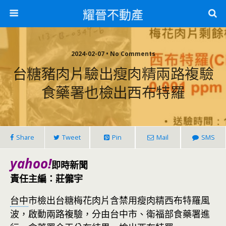
耀晉不動產
2024-02-07 • No Comments
台糖豬肉片驗出瘦肉精兩路複驗
食藥署也檢出西布特羅
Share
Tweet
Pin
Mail
SMS
yahoo!
即時新聞
責任主編：莊儱宇
台中
市檢出台糖梅花肉片含禁用瘦肉精西布特羅風
波，啟動兩路複驗，分由台中市、衛福部食藥署進