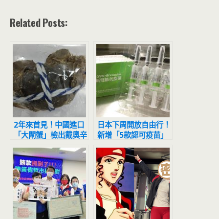
Related Posts:
2年來首見！中國進口
日本下周開放自由行！
「大閘蟹」檢出戴奧辛
新增「5款認可疫苗」
6400公斤活蟹變毒蟹
名單仍未見高端