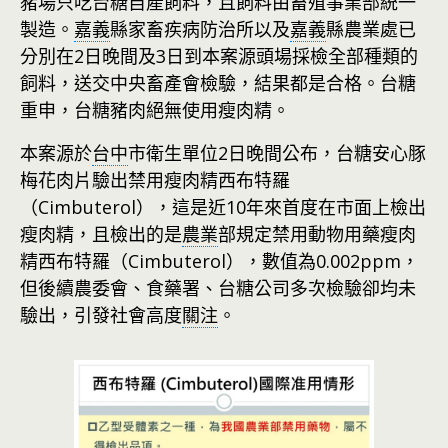
豬場只吃台糖自產飼料，且飼料由畜殖事業部統一
製造。
嘉義
縣家畜疾病防治所以及
嘉義
縣農業處已
分別在2日晚間及3日到本案源頭場採檢全部種類的
飼料，送交中央畜產會檢驗，結果都是合格。台糖
重申，台糖豬肉絕無使用瘦肉精。
本案源於
台中
市衛生單位2日晚間公布，台糖安心豚
梅花肉片驗出禁用瘦肉精西布特羅
（Cimbuterol），這是近10年來首度在市面上檢出
瘦肉精，且檢出的是
農業
部規定禁用動物用藥瘦肉
精西布特羅（Cimbuterol），數值為0.002ppm，
但後續農委會、食藥署、台糖公司多次檢驗卻均未
驗出，引發社會高度
關注
。