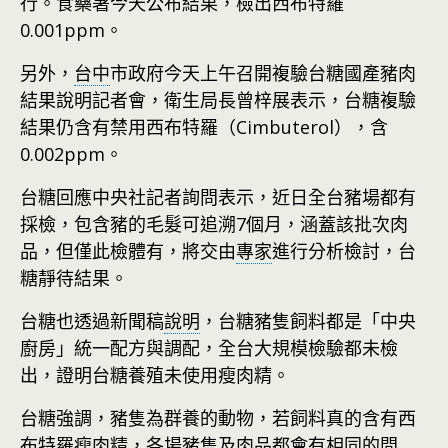
行。食藥署今天公布結果，檢出西布特羅
0.001ppm。
另外，
台中
市政府今天上午召開複驗台糖國產豬肉
結果說明記者會，衛生局長曾梓展表示，台糖複驗
結果仍含有禁用西布特羅（Cimbuterol），含
0.002ppm。
台糖回應中央社記者詢問表示，近日全台豬場都有
採檢，包含豬的毛髮可追溯7個月，涵蓋該批次肉
品，但僅此檢體有，將交由
專家
進行分析檢討，台
糖靜待結果。
台糖也透過新聞稿
說明
，台糖豬隻飼料都是「中央
廚房」統一配方與調配，全台大規模檢驗都未檢
出，證明台糖養殖未使用瘦肉精。
台糖強調，豬隻為群養的動物，若飼料真的含有西
布特羅瘦肉精，各場豬隻及肉品都會有相同的問