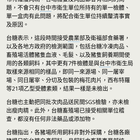
題，不會只有
台中
市衛生單位所持有的單一檢體、
單一盒肉有此問題，將配合衛生單位持續釐清事實
及原因。
台糖表示，這段時間接受
農業
部及衛福部食藥署，
以及各地方政府的檢測範圍，包括台糖冷凍肉品、
畜殖場活體豬隻血液、毛髮、以及豬隻飼養期間使
用的各類飼料，其中更有7件檢體是與
台中
市衛生局
取樣來源相同的樣品，即同一來源場、同一屠宰
場、同日屠宰、分切及包裝的梅花肉片，西布特羅
等21項乙型受體素類，結果一樣是未檢出。
台糖也主動把同批次肉品送民間SGS檢驗，亦未檢
出瘦肉精。此外，台糖畜殖場已接受相關單位稽
查，都沒有任何非法藥品或添加物。
台糖指出，各豬場所用飼料非對外採購，台糖各廠