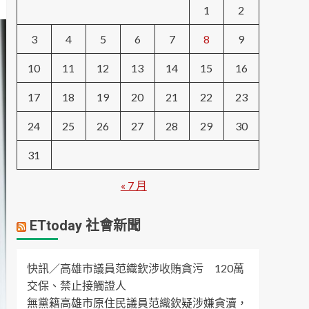
1
2
3
4
5
6
7
8
9
10
11
12
13
14
15
16
17
18
19
20
21
22
23
24
25
26
27
28
29
30
31
« 7 月
ETtoday 社會新聞
快訊／高雄市議員范織欽涉收賄貪污 120萬
交保、禁止接觸證人
無黨籍高雄市原住民議員范織欽疑涉嫌貪瀆，