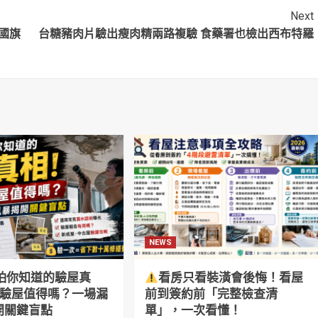
Next
國旗
台糖豬肉片驗出瘦肉精兩路複驗 食藥署也檢出西布特羅
NEWS
怕你知道的驗屋真
看房只看裝潢會後悔！看屋
萬驗屋值得嗎？一場漏
前到簽約前「完整檢查清
開關鍵盲點
單」，一次看懂！