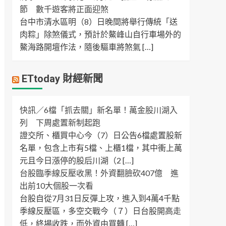
節 數千遊客將正面迎煞
台中市清水區明（8）日晚間將舉行傳統「送
肉粽」除煞儀式，預計於鰲峰山自行車場外的
鰲海路開壇作法，隨後驅車將煞氣 […]
ETtoday 財經新聞
快訊／6檔「抓去關」新名單！萬金股川湖入
列 下周處置新制起跑
證交所、櫃買中心今（7）日公告6檔處置股新
名單，包含上市有5檔、上櫃1檔，其中衝上萬
元且今日漲停的股后川湖（2 […]
台股臨季線反壓收黑！外資翻臉砍407億 進
出前10大個股一次看
台股自從7月31日反彈上攻，進入到4萬4千點
季線反壓區，多空交戰今（７）日台股開高走
低，終場收跌，而外資由買轉 […]