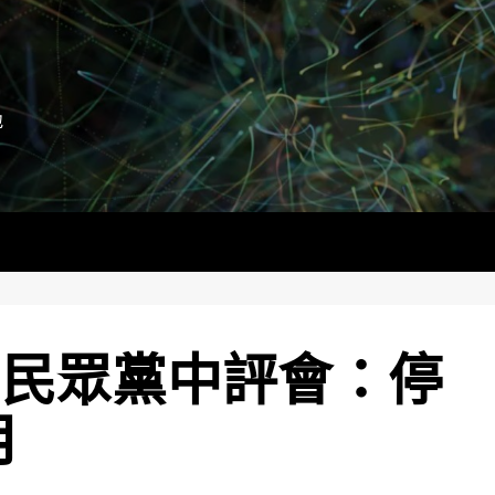
地
 民眾黨中評會：停
月