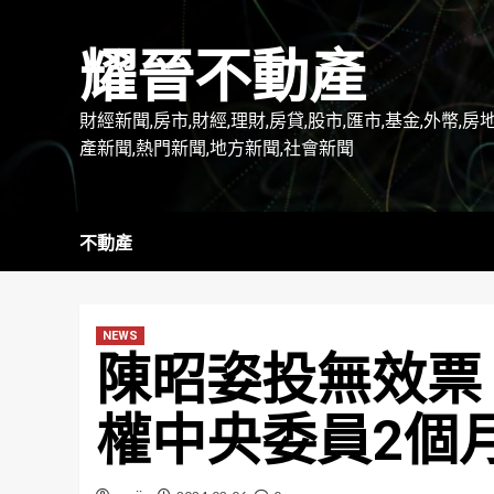
Skip
to
耀晉不動產
content
財經新聞,房市,財經,理財,房貸,股市,匯市,基金,外幣,房
產新聞,熱門新聞,地方新聞,社會新聞
不動產
NEWS
陳昭姿投無效票
權中央委員2個