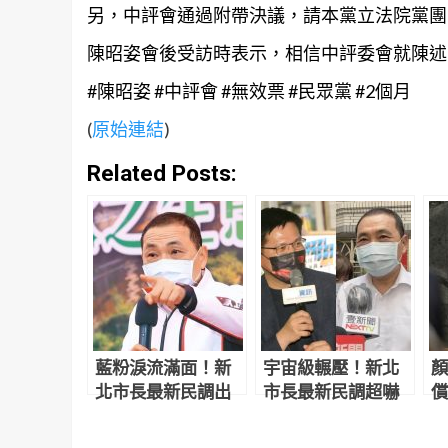
另，中評會通過附帶決議，請本黨立法院黨團
陳昭姿會後受訪時表示，相信中評委會就陳述
#陳昭姿 #中評會 #無效票 #民眾黨 #2個月
(
原始連結
)
Related Posts:
藍粉淚流滿面！新
宇宙級輾壓！新北
顏
北市長最新民調出
市長最新民調超嚇
償
爐 侯友宜超震撼
人 網驚：滅亡計畫
讓
開始
反