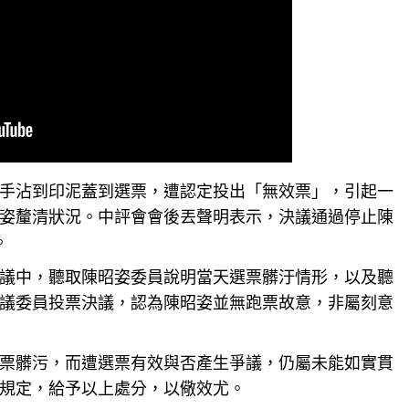
手沾到印泥蓋到選票，遭認定投出「無效票」，引起一
姿釐清狀況。中評會會後丟聲明
表示
，決議通過停止陳
。
議中，聽取陳昭姿委員說明當天選票髒汙情形，以及聽
議委員投票
決議
，認為陳昭姿並無跑票故意，非屬刻意
票髒污，而遭選票有效與否產生爭議，仍屬未能如實貫
規定
，給予以上處分，以儆效尤。