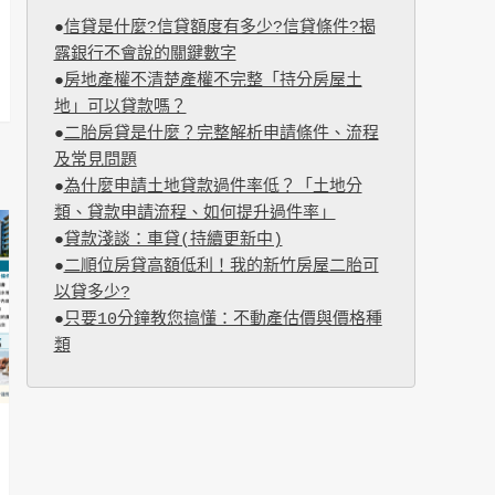
●
信貸是什麼?信貸額度有多少?信貸條件?揭
露銀行不會說的關鍵數字
●
房地產權不清楚產權不完整「持分房屋土
地」可以貸款嗎？
●
二胎房貸是什麼？完整解析申請條件、流程
及常見問題
●
為什麼申請土地貸款過件率低？「土地分
類、貸款申請流程、如何提升過件率」
●
貸款淺談：車貸(持續更新中)
●
二順位房貸高額低利！我的新竹房屋二胎可
以貸多少?
●
只要10分鐘教您搞懂：不動產估價與價格種
類