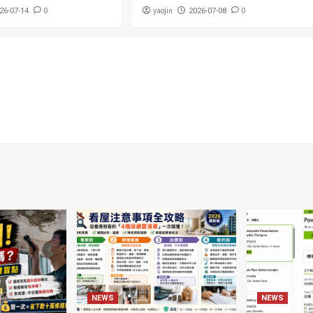
0
yaojin
0
26-07-14
2026-07-08
NEWS
NEWS