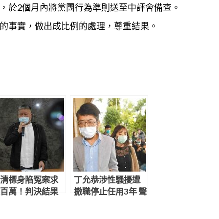
，於2個月內將黨團行為準則送至中評會備查。
的事實，做出成比例的
處理
，尊重結果。
清標身陷冤案求
丁允恭涉性騷擾遭
百萬！判決結果
撤職停止任用3年 聲
網炸鍋：官逼民
請釋憲結果出爐