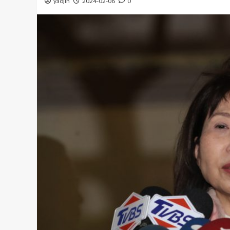
yaojin
2024-02-06
0