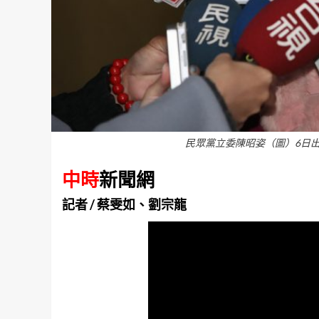
民眾黨立委陳昭姿（圖）6日
中時
新聞網
記者 / 蔡雯如、劉宗龍