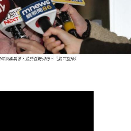
出席黨團晨會，並於會前受訪。（劉宗龍攝）