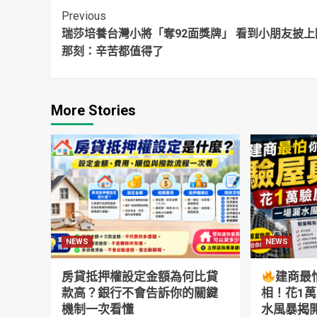
Continue
Previous
瑞莎培養台灣小將「奪92面獎牌」 看到小朋友披上
Reading
那刻：辛苦都值得了
More Stories
NEWS
NEWS
房貸抵押權設定金額為何比貸
建商最
款高？銀行不會告訴你的關鍵
相！花1
機制一次看懂
水風暴揭