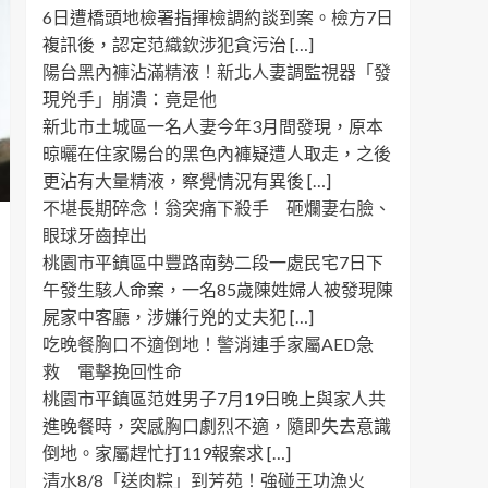
6日遭橋頭地檢署指揮檢調約談到案。檢方7日
複訊後，認定范織欽涉犯貪污治 […]
陽台黑內褲沾滿精液！新北人妻調監視器「發
現兇手」崩潰：竟是他
新北市土城區一名人妻今年3月間發現，原本
晾曬在住家陽台的黑色內褲疑遭人取走，之後
更沾有大量精液，察覺情況有異後 […]
不堪長期碎念！翁突痛下殺手 砸爛妻右臉、
眼球牙齒掉出
桃園市平鎮區中豐路南勢二段一處民宅7日下
午發生駭人命案，一名85歲陳姓婦人被發現陳
屍家中客廳，涉嫌行兇的丈夫犯 […]
吃晚餐胸口不適倒地！警消連手家屬AED急
救 電擊挽回性命
桃園市平鎮區范姓男子7月19日晚上與家人共
進晚餐時，突感胸口劇烈不適，隨即失去意識
倒地。家屬趕忙打119報案求 […]
清水8/8「送肉粽」到芳苑！強碰王功漁火