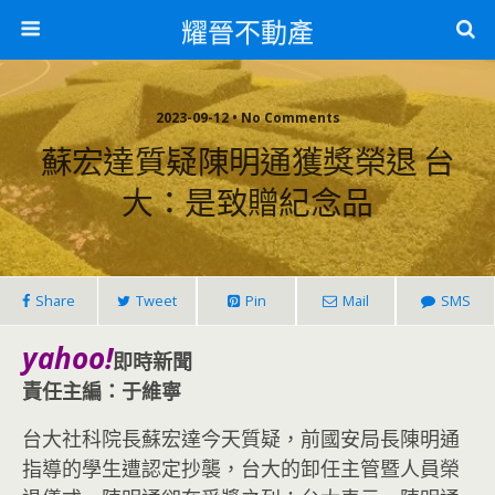
耀晉不動產
2023-09-12 • No Comments
蘇宏達質疑陳明通獲獎榮退 台
大：是致贈紀念品
Share
Tweet
Pin
Mail
SMS
yahoo!
即時新聞
責任主編：于維寧
台大社科院長蘇宏達今天質疑，前國安局長陳明通
指導的學生遭認定抄襲，台大的卸任主管暨人員榮