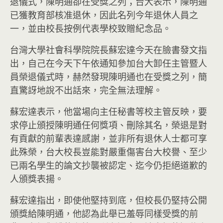
退儀式，陳明通卻在受獎之列；台大表示，陳明通
已獲教育部核准退休，因此名列今年退休人員之
一，並由校長按例代表學校致贈紀念品。
台灣大學社會科學院院長蘇宏達今天在臉書發文指
出，自己在今天下午依通知參加台大卸任主管暨人
員榮退儀式時，赫然發現陳明通也在受獎之列，簡
直驚訝地說不出話來，完全無法理解。
蘇宏達表示，他當場向主任秘書等校主管反映，要
求停止頒授陳明通任何獎項、刪除其名，榮退是對
有貢獻的前輩表達感謝，並非所有退休人士都可享
此殊榮，台大校長豈能對嚴重傷害台大校譽、至少
已兩名學生的論文抄襲被認定、迄今仍拒絕道歉的
人頒獎表揚。
蘇宏達指出，即使他堅持到底，但校長仍堅持公開
頒獎給陳明通，他認為此舉已羞辱同樣受獎的前