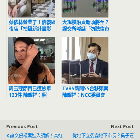
蔡依林營業了！信義區
大規模融資斷頭將至？
夜店「拍攝新計畫影
證交所喊話「勿聽信市
片」網友目擊驚：本人
場流言」
正到翻掉
周玉蔻節目已遭檢舉
TVBS新聞55台移頻案
123件 陳耀祥：照
陳耀祥：NCC委員會
SOP處理
已駁回
Previous Post
Next Post
論文侵權案進入調解！高虹
從地下立委變地下市長？吳子嘉