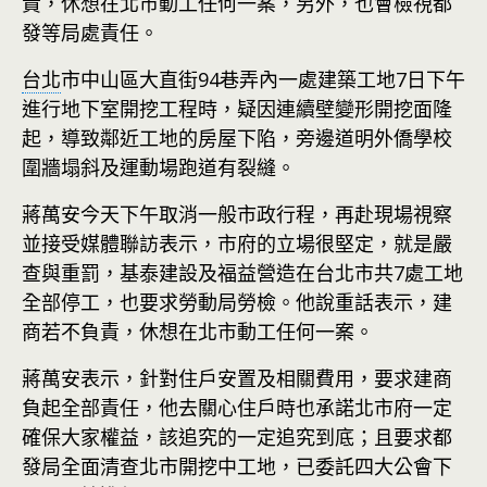
責，休想在北市動工任何一案，另外，也會檢視都
發等局處責任。
台北
市中山區大直街94巷弄內一處建築工地7日下午
進行地下室開挖工程時，疑因連續壁變形開挖面隆
起，導致鄰近工地的房屋下陷，旁邊道明外僑學校
圍牆塌斜及運動場跑道有裂縫。
蔣萬安今天下午取消一般市政行程，再赴現場視察
並接受媒體聯訪表示，市府的立場很堅定，就是嚴
查與重罰，基泰建設及福益營造在台北市共7處工地
全部停工，也要求勞動局勞檢。他說重話表示，建
商若不負責，休想在北市動工任何一案。
蔣萬安表示，針對住戶安置及相關費用，要求建商
負起全部責任，他去關心住戶時也承諾北市府一定
確保大家權益，該追究的一定追究到底；且要求都
發局全面清查北市開挖中工地，已委託四大公會下