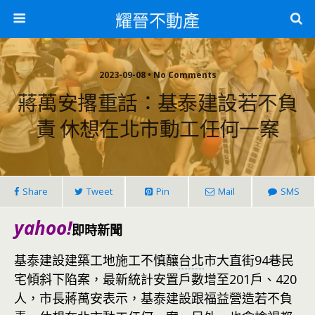
耀晉不動產
2023-09-08 • No Comments
蔣萬安撂重話：基泰建設若不負
責 休想在北市動工任何一案
Share
Tweet
Pin
Mail
SMS
yahoo!
即時新聞
基泰建設建築工地施工不慎釀
台北
市大直街94巷民
宅傾斜下陷案，最新統計安置戶數增至201戶、420
人，市長蔣萬安表示，基泰建設跟福益營造若不負