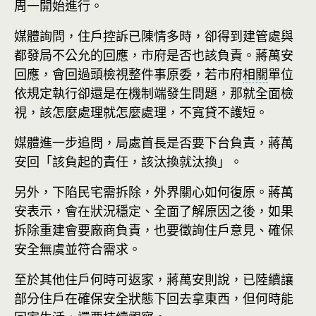
周一開始進行。
媒體詢問，住戶控訴已陳情多時，卻得到建管處與
都發局不公允的回應，市府是否也該負責。蔣萬安
回應，會回過頭檢視整件事原委，若市府
相關
單位
依規定執行卻還是在機制端發生問題，那就全面檢
視，該怎麼處理就怎麼處理，不寬貸不護短。
媒體進一步追問，局處首長是否要下台負責，蔣萬
安回「該負起的責任，該汰換就汰換」。
另外，下陷民宅需拆除，外界關心如何復原。蔣萬
安表示，會在狀況穩定、全面了解原因之後，如果
拆除重建會要廠商負責，也要徵詢住戶意見、確保
安全無虞並符合需求。
至於其他住戶何時可返家，蔣萬安則說，已陸續讓
部分住戶在確保安全狀態下回去拿東西，但何時能