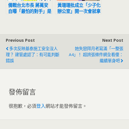
備戰台北市長 蔣萬安
黃珊珊批成立「少子化
自曝「最怕的對手」是
辦公室」開一次會就拿
他
7.91億 陳時中未回
應
Previous Post
Next Post
多次反映基泰施工安全沒人
她失戀拜月老寫滿「一整張
理？ 建管處認了：有可能判斷
A4」！ 超誇張條件網全看傻：
錯誤
繼續單身吧
發佈留言
很抱歉，必須
登入
網站才能發佈留言。