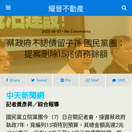
耀晉不動產
2023-08-07 • No Comments
蔡政府不認債留子孫 國民黨團：
提案刪除1.5兆債務餘額
Share
Tweet
Pin
Mail
SMS
中天新聞網
記者黃彥昇／綜合報導
國民黨立院黨團今（7）日召開記者會，接露蔡政府
執政7年，竟編列13項特別預算，其總金額高達2兆