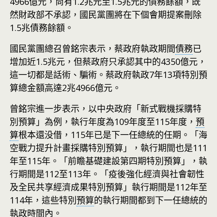
4966億元，尚有1.2兆元至1.5兆元的債務餘額，既
然財政部不承認，國民黨團將在下個會期提案刪除
1.5兆債務餘額。
國民黨團總召曾銘宗表示，蔡政府執政期間
債務
已
增加近1.5兆元，但蔡政府只承認其中的4350億元，
這一切都是話術、騙術。蔡政府執政7年13項特別預
算總金額高達2兆4966億元。
曾銘宗進一步表示，以中央政府「新式戰機採購特
別預算」為例，執行年度為109年度至115年度，
預
算
根本還没借，115年已是下一任總統的任期。「海
空戰力提升計畫採購特別預算」，執行期間也是111
年至115年。「前瞻基礎建設第四期特別預算」，執
行期間是112至113年。「疫後強化經濟與社會韌性
及全民共享經濟成果特別預算」執行期間是112年至
114年，這些特別
預算
的執行期間都到下一任總統的
執政時間內。