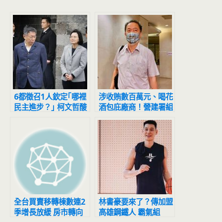
6都徵召1人欽定｢哪裡
涉收賄數百萬元、喝花
民主進步？｣ 柯文哲酸
酒包庇廠商！營建署組
蔡英文：跟習近平差不
長、藍委幕僚、業者3
多
人聲押
全台買賣移轉棟數連2
林書豪要來了？傳加盟
季增長放緩 房市轉向
高雄鋼鐵人 霸氣組