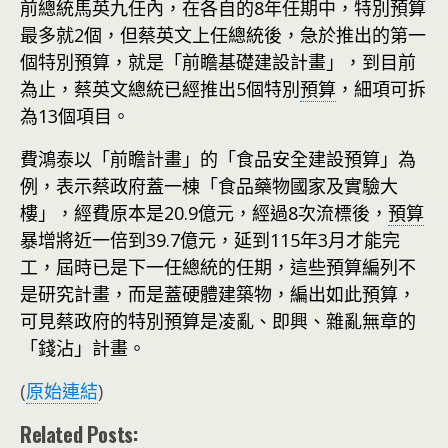
前總統馬英九任內，在各自的8年任期中，特別預算
最多就2個，但蔡英文上任總統後，急於推出的第一
個特別預算，就是「前瞻基礎建設計畫」，到目前
為止，蔡英文總統已經推出5個特別
預算
，細項可拆
為13個項目。
費鴻泰以「前瞻計畫」的「食品安全建設預算」為
例，表示蔡政府蓋一棟「食品藥物國家及實驗大
樓」，經費原本是20.9億元，經過8次流標後，
預算
暴增將近一倍到39.7億元，延到115年3月才能完
工，屆時已是下一任總統的任期，這些預算編列不
是研究計畫，而是蓋硬體建築物，編出如此預算，
可見蔡政府的特別預算是凌亂、即興、雜亂無章的
「錢沾」計畫。
(
原始連結
)
Related Posts: