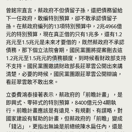
曾銘宗直言，蔡政府不但債留子孫，還把債務留給
下一任政府，敢編特別預算，卻不敢承認債留子
孫。在蔡政府編列的13項特別預算中，2兆4966億
元的特別預算，現在真正借的只有1兆多，還有1.2
兆元至1.5兆元是未來才要借的，既然蔡政府不承認
債務，那下個立法院會期，國民黨團將提案刪去這
1.2兆元至1.5兆元的
債務
額度，到時候看財政部支持
不支持。國民黨團邀請財政部長莊翠雲公開出來講
清楚，必要的時候，國民黨團跟莊翠雲公開辯論，
看莊翠雲敢不敢出來。
立委費鴻泰接著表示，蔡政府的「前瞻計畫」，是
即興式、零碎式的特別預算，8400億元分4期執
行。前瞻計畫應該是有遠見、有規劃、有謀略，對
國家建設有幫助的計畫，但蔡政府的「前瞻」變成
「錢沾」，更指出無論是前總統陳水扁任內，還是