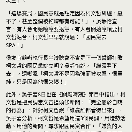
老三」。
「這場賽局，國民黨就是註定因為柯文哲糾纏，贏
不了，甚至整個被拖垮都有可能！」，吳靜怡直
言，有人會開始嚷嚷要退黨，有人會開始嚷嚷要柯
文哲站台，柯文哲早早就說過：「國民黨去
SPA！」
侯友宜競辦執行長金溥聰會不會是下一個誓師打敗
柯文哲的國民黨姚立明？吳靜怡說，「繼續看下
去」，還嘲諷「柯文哲不是因為強而被攻擊，很單
純，只是因為他很欠揍！」
此外，吳子嘉8日也在《關鍵時刻》節目中指出，柯
文哲是把民調當文宣搶頭條新聞，「完全屬於自嗨
的行為」，針對柯文哲說「誰贏誰都看得出來」，
吳子嘉分析，柯文哲是希望用這3個民調，用造勢活
動、用他的
新聞
，尋求跟國民黨合作，「嫌貨的人