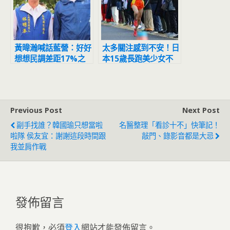
黃暐瀚喊話藍營：好好
太多關注感到不安！日
想想民調差距17%之
本15歲長跑美少女不
多的深藍選區為何選到
堪爆紅宣布棄賽
輸!
Previous Post
Next Post
副手找誰？韓國瑜只想當啦
名醫整理「看診十不」快筆記！
啦隊 侯友宜：謝謝這段時間跟
敲門、錄影音都是大忌
我並肩作戰
發佈留言
很抱歉，必須
登入
網站才能發佈留言。