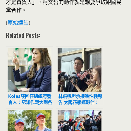
才是買貨人」，柯文哲的動作就是想要爭取跟國民
黨合作。
(
原始連結
)
Related Posts:
Kolas談回任總統府發
林飛帆坦承接獲性騷報
言人：認知作戰大到各
告 太陽花學運夥伴：
位無法想像
你曾經是可以積極處理
的