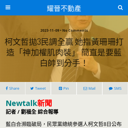
耀晉不動產
2023-11-09 • No Comments
柯文哲拋3民調全贏 她指黃珊珊打
造「神加權肌肉裝」 簡直是要藍
白帥到分手！
Share
Tweet
Pin
Mail
SMS
Newtalk
新聞
記者 / 劉福全 綜合報導
藍白合瀕臨破局，民眾黨總統參選人柯文哲8日公布