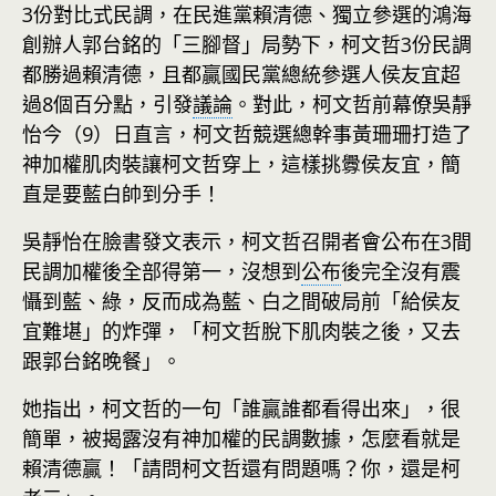
3份對比式民調，在民進黨賴清德、獨立參選的鴻海
創辦人郭台銘的「三腳督」局勢下，柯文哲3份民調
都勝過賴清德，且都贏國民黨總統參選人侯友宜超
過8個百分點，引發
議論
。對此，柯文哲前幕僚吳靜
怡今（9）日直言，柯文哲競選總幹事黃珊珊打造了
神加權肌肉裝讓柯文哲穿上，這樣挑釁侯友宜，簡
直是要藍白帥到分手！
吳靜怡在臉書發文表示，柯文哲召開者會公布在3間
民調加權後全部得第一，沒想到
公布
後完全沒有震
懾到藍、綠，反而成為藍、白之間破局前「給侯友
宜難堪」的炸彈，「柯文哲脫下肌肉裝之後，又去
跟郭台銘晚餐」。
她指出，柯文哲的一句「誰贏誰都看得出來」，很
簡單，被揭露沒有神加權的民調數據，怎麼看就是
賴清德贏！「請問柯文哲還有問題嗎？你，還是柯