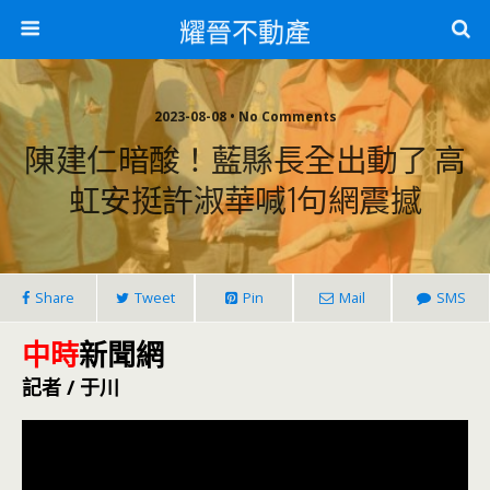
耀晉不動產
2023-08-08 • No Comments
陳建仁暗酸！藍縣長全出動了 高
虹安挺許淑華喊1句網震撼
Share
Tweet
Pin
Mail
SMS
中時
新聞網
記者 / 于川