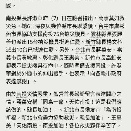
撼。
南投縣長許淑華昨（7）日在臉書指出，萬事莫如救
災急，她6日深夜與幾位縣市長聯繫後，
台中
市盧秀
燕市長協助支援南投75台搶災機具，
雲林
縣長張麗
善也派出15台搶災機具挺進仁愛、
新竹
縣長楊文科
派出10台已抵達仁愛。另外，
台北
市長蔣萬安、嘉
義市長黃敏惠、彰化縣長王惠美、新竹市長高虹安
都表示搶災機具待命中，隨時準備支援南投。許淑
華對於外縣市的伸出援手，也表示「向各縣市政府
表達感謝」。
由於
南投
災情嚴重，藍營首長紛紛留言表達關心之
情，蔣萬安稱「同島一命，天佑南投！這是我們應
該做的，縣長加油！」、
新北
市長侯友宜「為南投
祈福，新北市會盡力協助救災，縣長加油」、王惠
美「天佑南投、南投加油！各位救災夥伴辛苦了，