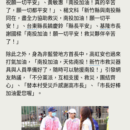
祝願一切平安」、黃敏惠「南投加油！真的辛苦
了，願一切都平安！」、楊文科「新竹縣與南投縣
同在，盡全力協助救災，南投加油！願一切平
安！」、
台東
縣長饒慶鈴「縣長平安」、
基隆
市長
謝國樑「南投加油！願一切平安！救災夥伴辛苦
了！」
除此之外，身為非藍營地方首長中，高虹安也過來
打氣加油，「南投加油，天佑南投！
新竹
市救災器
具與人員準備好了，隨時可以馳援南投！」引發網
友熱議，「不分黨派，互相支援、救災，團結齊
心」、「替本村受災戶感謝高市長」、「市長好棒
加油愛您喔」。