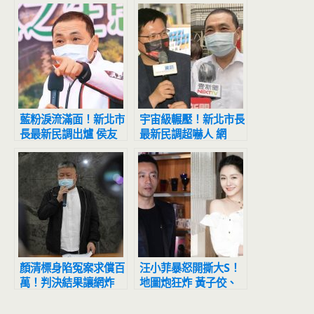
藍粉淚流滿面！新北市
宇宙級輾壓！新北市長
長最新民調出爐 侯友
最新民調超嚇人 網
宜超震撼
驚：滅亡計畫開始
顏清標身陷冤案求償百
汪小菲暴怒開撕大S！
萬！判決結果讓網炸
地圖炮狂炸 黃子佼、
鍋：官逼民反
藍正龍遭點名