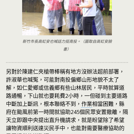
新竹市長高虹安也喊話力挺南投。（圖取自高虹安臉
書）
另對於陳建仁夾槍帶棒稱有地方沒辦法超前部署，
許淑華也喊冤，可能對南投偏鄉山形地貌不太了
解，如仁愛鄉或信義鄉有些山林居民，平時就算道
路通暢，下山就也要耗費2小時，一但碰到主要道路
中斷加上斷訊，根本聯絡不到，
作業
相當困難，縣
府在颱風前第一時間就協助245個民眾安置撤離，隔
天立即跟中央提出直升機請求，就是盼望除了希望
讓物資順利送達災民手中，也能對需要醫療協助的