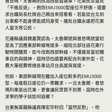
普悠瑪、太魯閣則改為西部直達車，花東民眾直批
「不進反退」，抱怨EMU3000型座位不舒適，還要
求台鐵局長杜微自己親自來搭看看，若能從
台北
到
台東都不起身便能感同身受，痛批台鐵永遠把花東
人當次等公民。
花蓮
縣議員魏嘉賢認為，太魯閣號與普悠瑪號當初
是為了因應東部幹線彎道多、縮短北部往返花東行
駛時間購買，如今改跑西部幹線，不僅違背當初購
車目的與精神，屆時恐怕還要再配合列車外型，花
費大筆經費修繕各車站月台高度與寬度。
他說，東部幹線現在雖加入座位較多的EMU3000
型，每逢假日座位仍一票難求，一旦太魯閣、普悠
瑪列車退出花東，更會讓民眾買不到票，屆時在外
求學的學子該如何返鄉？
台東
無黨籍縣議員陳宏宗秒回「當然反對」，他