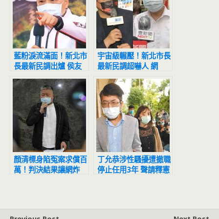
藍粉淚流滿面！新北市
宇宙級輾壓！新北市長
長最新民調出爐 侯友
最新民調超嚇人 網
宜超震撼
驚：滅亡計畫開始
顏清標身陷冤案求償百
丁允恭涉性騷擾遭撤職
萬！判決結果讓網炸
停止任用3年 聲請釋憲
鍋：官逼民反
結果出爐
Previous Post
Next Post