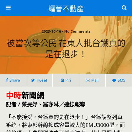
耀晉不動產
2023-10-16 • No Comments
被當次等公民 花東人批台鐵真的
是在退步！
Share
Tweet
Pin
Mail
SMS
中時
新聞網
記者 / 蔡旻妤、羅亦晽／連線報導
「不能接受，台鐵真的是在退步！」台鐵調整列車
系統，將東部幹線換成容量較大的EMU3000型，而