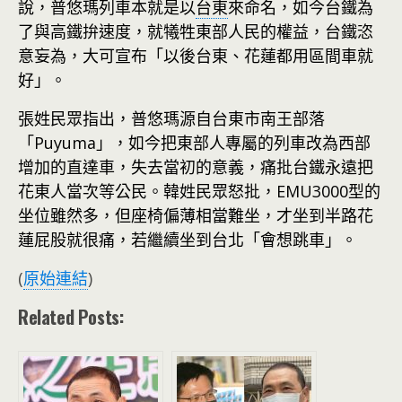
說，普悠瑪列車本就是以
台東
來命名，如今台鐵為
了與高鐵拚速度，就犧牲東部人民的權益，台鐵恣
意妄為，大可宣布「以後台東、花蓮都用區間車就
好」。
張姓民眾指出，普悠瑪源自台東市南王部落
「Puyuma」，如今把東部人專屬的列車改為西部
增加的直達車，失去當初的意義，痛批台鐵永遠把
花東人當次等公民。韓姓民眾怒批，EMU3000型的
坐位雖然多，但座椅偏薄相當難坐，才坐到半路花
蓮屁股就很痛，若繼續坐到台北「會想跳車」。
(
原始連結
)
Related Posts: