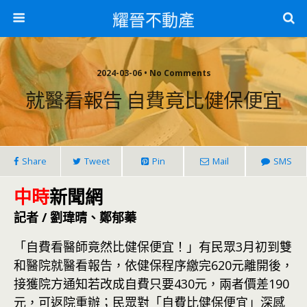
耀晉不動產
2024-03-06 • No Comments
就醫看報告 自費竟比健保便宜
Share
Tweet
Pin
Mail
SMS
中時
新聞網
記者 / 劉瑋晴、鄭郁蓁
「自費看醫師竟然比健保便宜！」有民眾3月初到雙
和醫院就醫看報告，依健保程序繳完620元離開後，
接獲院方通知若改成自費只要430元，兩者價差190
元，可返院重辦；民眾對「自費比健保便宜」深感