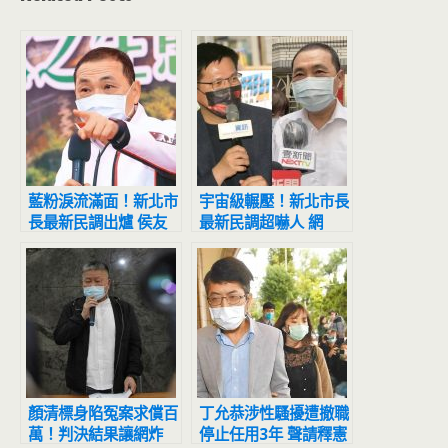
藍粉淚流滿面！新北市
宇宙級輾壓！新北市長
長最新民調出爐 侯友
最新民調超嚇人 網
宜超震撼
驚：滅亡計畫開始
顏清標身陷冤案求償百
丁允恭涉性騷擾遭撤職
萬！判決結果讓網炸
停止任用3年 聲請釋憲