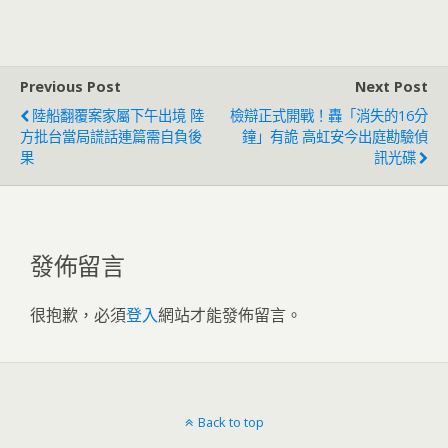
鍋：官逼民反
結果出爐
Previous Post
Next Post
陸船翻覆案家屬下午出境 陸
檢辯正式開戰！轟「消失的16分
方批台當局謊話連篇需自負後
鐘」有詭 高虹安今出庭勘驗偵
果
訊光碟
發佈留言
很抱歉，必須
登入
網站才能發佈留言。
Back to top