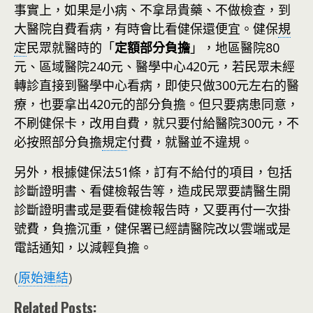
事實上，如果是小病、不拿昂貴藥、不做檢查，到
大醫院自費看病，有時會比看健保還便宜。健保
規
定
民眾就醫時的「
定額部分負擔
」，地區醫院80
元、區域醫院240元、醫學中心420元，若民眾未經
轉診直接到醫學中心看病，即使只做300元左右的醫
療，也要拿出420元的部分負擔。但只要病患同意，
不刷健保卡，改用自費，就只要付給醫院300元，不
必按照部分負擔
規定
付費，就醫並不違規。
另外，根據健保法51條，訂有不給付的項目，包括
診斷證明書、看健檢報告等，造成民眾要請醫生開
診斷證明書或是要看健檢報告時，又要再付一次掛
號費，負擔沉重，健保署已經請醫院改以雲端或是
電話通知，以減輕負擔。
(
原始連結
)
Related Posts: