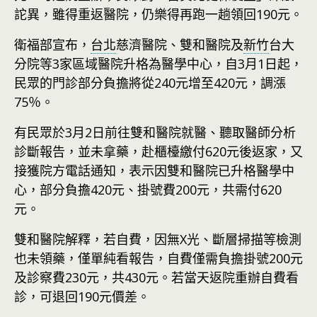
詑異，雖得重返醫院，仍樂得再跑一趟領回190元。
衛福部宣布，
台北
慈濟醫院、雙和醫院及
新竹
台大
分院等3家區域醫院升格為醫學中心，自3月1日起，
民眾的門診部分負擔將從240元增至420元，調漲
75％。
有民眾於3月2日前往雙和醫院就醫、聽取醫師分析
診斷報告，並未拿藥，赴櫃檯繳付620元後返家，又
接獲院方電話通知，表示因雙和醫院已升格醫學中
心，部分負擔420元、掛號費200元，共需付620
元。
雙和醫院解釋，若自費，因無X光、斷層掃描等檢測
也未領藥，僅單純看報告，自費僅需負擔掛號200元
及診察費230元，共430元。若當天返院重辦自費看
診，可退回190元價差。