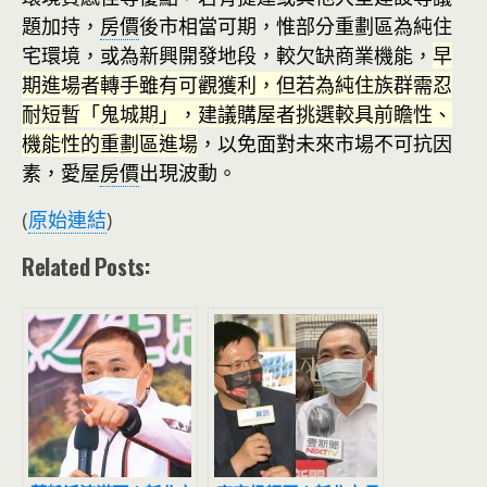
題加持，
房價
後市相當可期，惟部分重劃區為純住
宅環境，或為新興開發地段，較欠缺商業機能，
早
期進場者轉手雖有可觀獲利，但若為純住族群需忍
耐短暫「鬼城期」，建議購屋者挑選較具前瞻性、
機能性的重劃區進場
，以免面對未來市場不可抗因
素，愛屋
房價
出現波動。
(
原始連結
)
Related Posts: