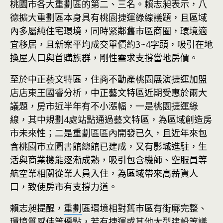
桃園市各大重劃區的第二、三名。賴志昶表示，八
德擴大重劃區本身具有桃園捷運綠線議題，且區域
內多屬純住宅環境，同時緊鄰舊市區商圈，環境適
宜移居，且新案平均成交單價約3~4字頭，吸引在地
換屋人口與首購族群，剛性需求支撐當地
房價
。
至於中正藝文特區，住商不動產桃園展演捷運加盟
店店東王國睿分析，中正藝文特區近期受惠於兩大
議題，房市近半年有不小漲幅，一是桃園捷運綠
線，其中規劃4處站點通過藝文特區，為區域創造房
市未來性；二是重劃區區內開發已久，且近年來包
含桃園市立圖書館總館已建成，又有影城進駐，生
活與商業機能逐漸成熟，吸引包含機師、空服員等
航空業相關從業人員入住，為區域帶來高薪資人
口，致使房市有支撐力道。
賴志昶提醒，
重劃
區環境相對舊市區有街廓完整、
環境質感佳等優點，若有捷運或其他大型建設等議