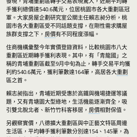
發現，青埔重劃區轉手交易表現驚人，近期平均轉
手獲利總價達540.6萬元，位居桃園市各大重劃區冠
軍。大家房屋企劃研究室公關主任賴志昶分析，桃
園市各大重劃區受不同話題支撐，在剛性需求購屋
族群支撐之下，
房價
有不同程度漲幅。
住商機構彙整今年實價登錄資料，比較桃園市八大
重劃區近期轉手獲利表現。其中，有「青龍國」之
稱的青埔重劃區截至9月中旬為止，轉手交易平均獲
利約540.6萬元，獲利筆數達164筆，高居各大
重劃
區之首。
賴志昶指出，青埔近期受惠於高鐵與機場捷運等議
題，又有青塘園大型綠地，生活機能逐漸齊全，吸
引雙北脫北者、新竹竹科客移居，
房價
相對保值。
另觀察實價，八德擴大重劃區與中正藝文特區周邊
生活區，平均轉手獲利筆數分別達154、145筆，為