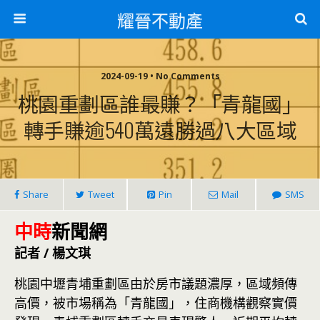
耀晉不動產
2024-09-19 • No Comments
桃園重劃區誰最賺？「青龍國」
轉手賺逾540萬遠勝過八大區域
Share
Tweet
Pin
Mail
SMS
中時
新聞網
記者 / 楊文琪
桃園中壢青埔重劃區由於房市議題濃厚，區域頻傳
高價，被市場稱為「青龍國」，住商機構觀察實價