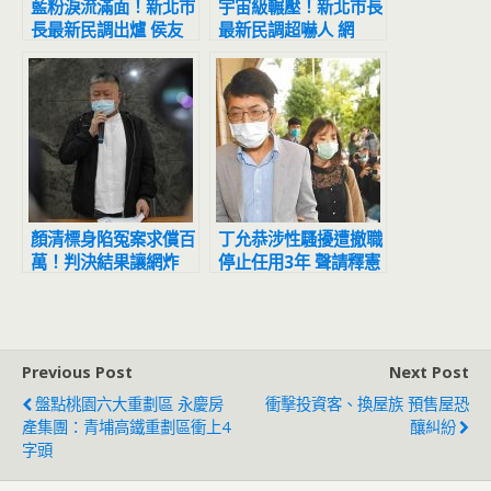
藍粉淚流滿面！新北市
宇宙級輾壓！新北市長
長最新民調出爐 侯友
最新民調超嚇人 網
宜超震撼
驚：滅亡計畫開始
顏清標身陷冤案求償百
丁允恭涉性騷擾遭撤職
萬！判決結果讓網炸
停止任用3年 聲請釋憲
鍋：官逼民反
結果出爐
Previous Post
Next Post
盤點桃園六大重劃區 永慶房
衝擊投資客、換屋族 預售屋恐
產集團：青埔高鐵重劃區衝上4
釀糾紛
字頭