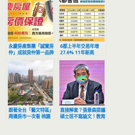
永慶房產集團「誠實房
6都上半年交易年增
仲」成就房仲第一品牌
27.6% 11年新高
單店平均業績逾690萬
跟著全台「藝文特區」
直接解套？張景森提議
周邊房市一次看 桃園
碩士班不寫論文！教育
買氣強強滾 北市坐穩
部：研議中
房價龍頭