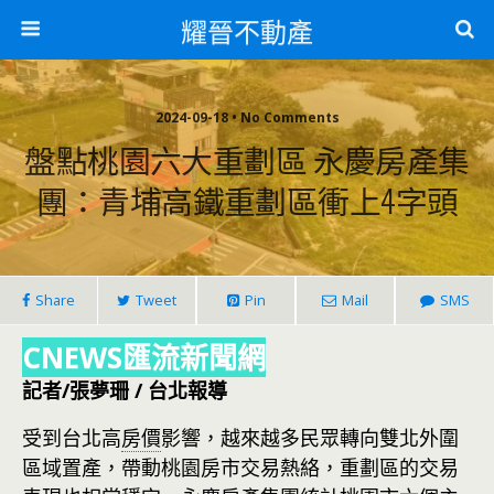
耀晉不動產
2024-09-18 • No Comments
盤點桃園六大重劃區 永慶房產集
團：青埔高鐵重劃區衝上4字頭
Share
Tweet
Pin
Mail
SMS
CNEWS匯流新聞網
記者/張夢珊 / 台北報導
受到台北高
房價
影響，越來越多民眾轉向雙北外圍
區域置產，帶動桃園房市交易熱絡，重劃區的交易