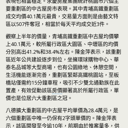
表現也相當穩定。永慶房產集團統計桃園市六個主
要重劃區的中古屋房市表現。其中青埔高鐵重劃區
成交均價40.1萬元最貴，交易量方面則是由藝文特
區以507件奪冠，相當於每天平均成交近3件。
觀察上半年的價量，青埔高鐵重劃區中古屋均價攀
上40.1萬元，較所屬行政區大園區、中壢區的均價
分別高出41.2%和38.4%左右。陳金萍表示，該重劃
區近年公共建設逐步到位，坐擁環球購物中心、華
泰名品城等大型商場，也有公園綠地、休憩空間，
生活機能逐漸完善，重劃區緊鄰高鐵桃園站，至板
橋站僅需約15分鐘車程，吸引不少雙北通勤族在此
置產，有效促動該區
房價
顯著高於所屬行政區，單
價也是位居六大重劃區之冠。
八德擴大重劃區的中古屋平均單價為28.4萬元，是
六個重劃區中唯一仍保有2字頭單價的。陳金萍表
示，該區開發至今逾10年，前期由於推案量多，供