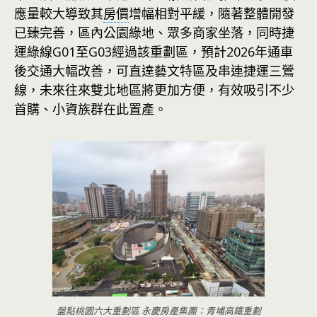
應量較大導致其
房價
增幅相對平緩，隨著整體開發
已臻完善，區內公園綠地、眾多商家坐落，同時捷
運綠線G01至G03經過該重劃區，預計2026年通車
後交通大幅改善，可直達藝文特區及串連捷運三鶯
線，未來往來雙北地區將更加方便，有效吸引不少
首購、小資族群在此置產。
盤點桃園六大重劃區 永慶房產集團：青埔高鐵重劃