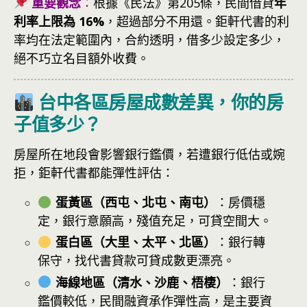
重要觀念
：
根據《民法》第205條，民間借貸
年
利率上限為 16%
，超過部分不用還。鉅軒代書的利
率均在法定範圍內，合約透明，借多少設定多少，
絕不巧立名目額外收費。
台中各區房屋成數差異，你的房
子值多少？
房屋所在地段會影響銀行鑑價，若遭銀行低估或婉
拒，鉅軒代書都能彈性評估：
蛋黃區（西屯、北屯、南屯）
：房價穩
定，銀行意願高，殘值充足，可貸空間大。
蛋白區（大里、太平、北區）
：銀行轉
保守，找代書貸款可貸成數更漂亮。
海線地區（清水、沙鹿、梧棲）
：銀行
鑑價較低，民間融資承作彈性高，是主要資