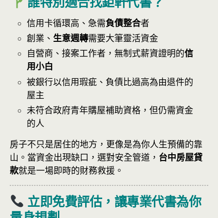
誰特別適合找鉅軒代書？
信用卡循環高、急需
負債整合
者
創業、
生意週轉
需要大筆靈活資金
自營商、接案工作者，無制式薪資證明的
信
用小白
被銀行以信用瑕疵、負債比過高為由退件的
屋主
未符合政府青年購屋補助資格，但仍需資金
的人
房子不只是居住的地方，更像是為你人生預備的靠
山。當資金出現缺口，選對安全管道，
台中房屋貸
款
就是一場即時的財務救援。
立即免費評估，讓專業代書為你
量身規劃