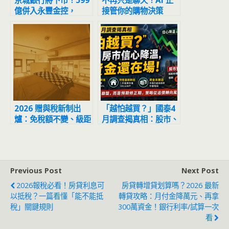
京城銀行將下市！599
不再只是聊天！AI 正
億併入永豐金控，
接管你的購物決策
2026 年底前合併永豐
2026 年「代理式商
銀行
務」全面啟動
2026 贈與稅新制出
「越怕越買？」國泰4
爐：免稅額不變、級距
月調查揭真相：股市、
全面調升！父母如何跨
房市信心降溫，但資金
年度贈與，合法打造
還在場
2352 萬免稅置產金？
Previous Post
Next Post
2026報稅必看！房貸利息可
房貸轉增貸划算嗎？2026 最新
以抵稅？一篇看懂「能不能抵
轉貸攻略：月付金降萬元、再拿
稅」關鍵規則
300萬資金！銀行利率/試算一次
看