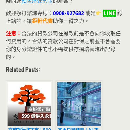
疑問或
預售屋違約金
的解套？
歡迎撥打諮詢專線：
0908-927682
或是
LINE
線
上諮詢，讓
鉅軒代書
助你一臂之力。
注意：
合法的貸款公司在撥款前是不會向你收取任
何費用的。合法的貸款公司在對保之前並不會需要
你的身分證證件的也不需提供存摺培養進出記錄
的。
Related Posts: