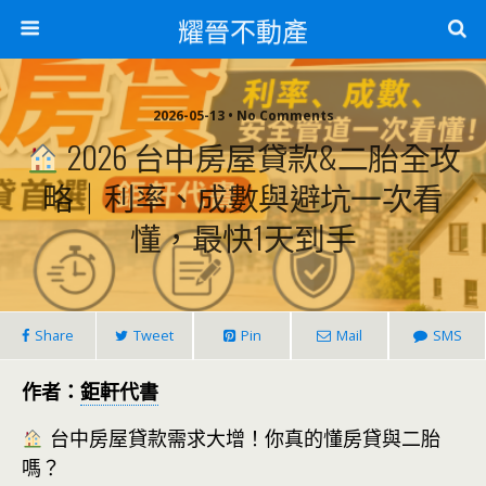
耀晉不動產
2026-05-13 • No Comments
2026 台中房屋貸款&二胎全攻
略｜利率、成數與避坑一次看
懂，最快1天到手
Share
Tweet
Pin
Mail
SMS
作者：
鉅軒代書
台中房屋貸款需求大增！你真的懂房貸與二胎
嗎？