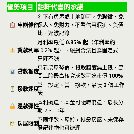
優勢項目
鉅軒代書的承諾
名下有房屋或土地即可，
免聯徵、免
申辦條件
保人、免財力
，不看信用瑕疵、負債
比、遲繳記錄
月利率最低
0.85% 起
（年利率約
貸款利率
10.2% 起），絕對合法且為固定式，
只降不漲
只看房屋殘值，
貸款額度無上限
，民
貸款額度
間二胎最高核貸成數可達市價
100%
當日設定、當日撥款，最慢
3 個工作
撥款速度
天
本利攤還，本金可隨時償還，最長分
還款彈性
期 7 ~ 10年
不限坪數、屋齡，
持分房屋、未保存
房屋限制
登記
建物也可辦理