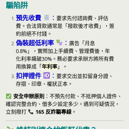
騙陷阱
預先收費
：
要求先付諮詢費、評估
費。合法貸款通常是「撥款後才收費」，簽
約前絕不付錢。
偽裝超低利率
：
廣告「月息
0.8%」，實際加上手續費、管理費後，年
化利率飆破30%。務必要求承辦方將所有費
用換算成「
年利率
」。
扣押證件
：
要求交出並扣留身分證、
存摺、印章、權狀正本。
安全申辦原則
：不預先付款、不抵押個人證件、
確認完整合約、借多少設定多少。遇到可疑情況，
立刻撥打
165 反詐騙專線
。