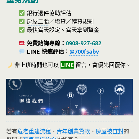
銀行退件協助評估
房屋二胎
／增貸／轉貸規劃
最快當天設定、當天拿到資金
免費諮詢專線：
0908-927-682
LINE 快速評估：
@700fsabv
非上班時間也可以
LIN
E
留言，會優先回覆你。
若有
危老重建流程
、
青年創業貸款
、
房屋被查封
的