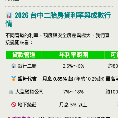
2026 台中二胎房貸利率與成數行
情
不同管道的利率、額度與安全度差異極大，我們直
接攤開來看：
貸款管道
年利率範圍
可
銀行二胎
2.5%～6%
約8
鉅軒代書
月息 0.85% 起
(年約10.2%起)
最高可
大型融資公司
7%～18%
約10
地下錢莊
月息 5% 以上