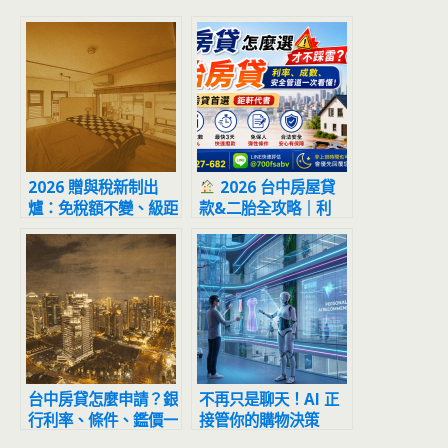
2026 贈與稅新制出
2026 台中房屋貸
爐：免稅額不變、級距
款&二胎全攻略｜利
全面調升！父母如何跨
率、成數與避坑一次看
年度贈與，合法打造
懂，最快1天到手
2352 萬免稅置產金？
台中房貸怎麼申請？銀
不再只是聊天！AI 正
行利率、條件、鑑價一
接管你的購物決策
次看懂
2026 年「代理式商