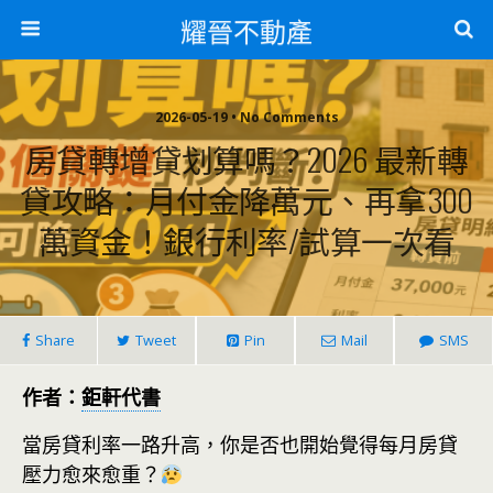
耀晉不動產
2026-05-19 • No Comments
房貸轉增貸划算嗎？2026 最新轉
貸攻略：月付金降萬元、再拿300
萬資金！銀行利率/試算一次看
Share
Tweet
Pin
Mail
SMS
作者：
鉅軒代書
當房貸利率一路升高，你是否也開始覺得每月房貸
壓力愈來愈重？