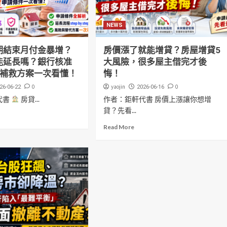
NEWS
期結束月付金暴增？
房價漲了就能增貸？房屋增貸5
能延長嗎？銀行核准
大風險，很多屋主借完才後
大補救方案一次看懂！
悔！
0
yaojin
0
26-06-22
2026-06-16
代書
房貸...
作者：鉅軒代書 房價上漲讓你想增
貸？先看...
Read More