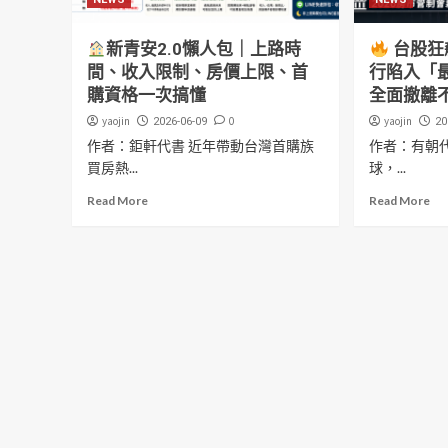
新青安2.0懶人包｜上路時
台股狂
間、收入限制、房價上限、首
行陷入「
購資格一次搞懂
全面撤離
yaojin
0
yaojin
2026-06-09
20
作者：鉅軒代書 近年帶動台灣首購族
作者：有朝代
買房熱...
球，...
Read More
Read More