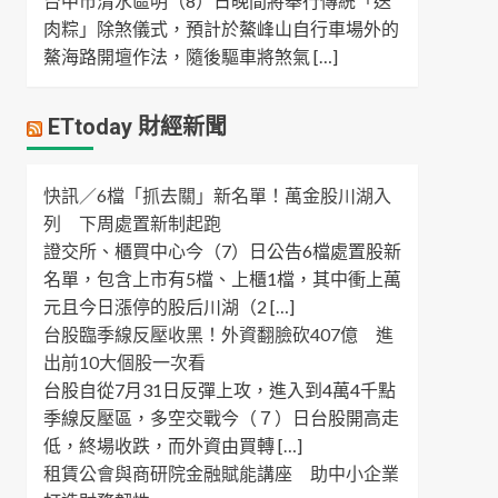
台中市清水區明（8）日晚間將舉行傳統「送
肉粽」除煞儀式，預計於鰲峰山自行車場外的
鰲海路開壇作法，隨後驅車將煞氣 […]
ETtoday 財經新聞
快訊／6檔「抓去關」新名單！萬金股川湖入
列 下周處置新制起跑
證交所、櫃買中心今（7）日公告6檔處置股新
名單，包含上市有5檔、上櫃1檔，其中衝上萬
元且今日漲停的股后川湖（2 […]
台股臨季線反壓收黑！外資翻臉砍407億 進
出前10大個股一次看
台股自從7月31日反彈上攻，進入到4萬4千點
季線反壓區，多空交戰今（７）日台股開高走
低，終場收跌，而外資由買轉 […]
租賃公會與商研院金融賦能講座 助中小企業