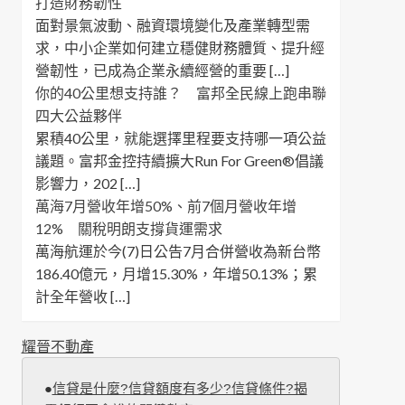
打造財務韌性
面對景氣波動、融資環境變化及產業轉型需
求，中小企業如何建立穩健財務體質、提升經
營韌性，已成為企業永續經營的重要 […]
你的40公里想支持誰？ 富邦全民線上跑串聯
四大公益夥伴
累積40公里，就能選擇里程要支持哪一項公益
議題。富邦金控持續擴大Run For Green®倡議
影響力，202 […]
萬海7月營收年增50%、前7個月營收年增
12% 關稅明朗支撐貨運需求
萬海航運於今(7)日公告7月合併營收為新台幣
186.40億元，月增15.30%，年增50.13%；累
計全年營收 […]
耀晉不動產
●
信貸是什麼?信貸額度有多少?信貸條件?揭