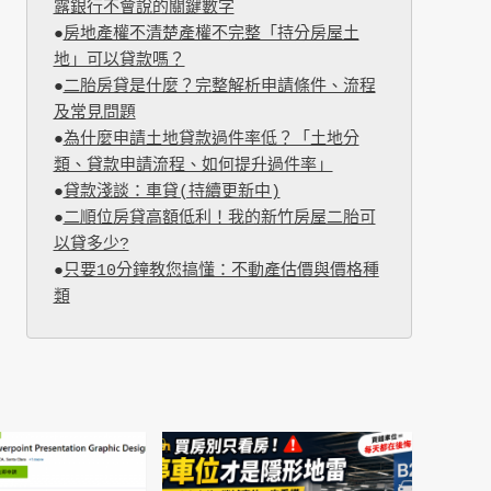
露銀行不會說的關鍵數字
●
房地產權不清楚產權不完整「持分房屋土
地」可以貸款嗎？
●
二胎房貸是什麼？完整解析申請條件、流程
及常見問題
●
為什麼申請土地貸款過件率低？「土地分
類、貸款申請流程、如何提升過件率」
●
貸款淺談：車貸(持續更新中)
●
二順位房貸高額低利！我的新竹房屋二胎可
以貸多少?
●
只要10分鐘教您搞懂：不動產估價與價格種
類