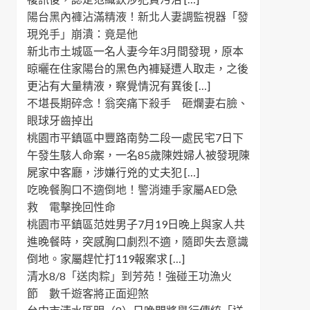
陽台黑內褲沾滿精液！新北人妻調監視器「發
現兇手」崩潰：竟是他
新北市土城區一名人妻今年3月間發現，原本
晾曬在住家陽台的黑色內褲疑遭人取走，之後
更沾有大量精液，察覺情況有異後 […]
不堪長期碎念！翁突痛下殺手 砸爛妻右臉、
眼球牙齒掉出
桃園市平鎮區中豐路南勢二段一處民宅7日下
午發生駭人命案，一名85歲陳姓婦人被發現陳
屍家中客廳，涉嫌行兇的丈夫犯 […]
吃晚餐胸口不適倒地！警消連手家屬AED急
救 電擊挽回性命
桃園市平鎮區范姓男子7月19日晚上與家人共
進晚餐時，突感胸口劇烈不適，隨即失去意識
倒地。家屬趕忙打119報案求 […]
清水8/8「送肉粽」到芳苑！強碰王功漁火
節 數千遊客將正面迎煞