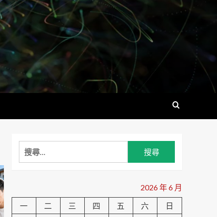
搜
尋
關
鍵
2026 年 6 月
字:
一
二
三
四
五
六
日