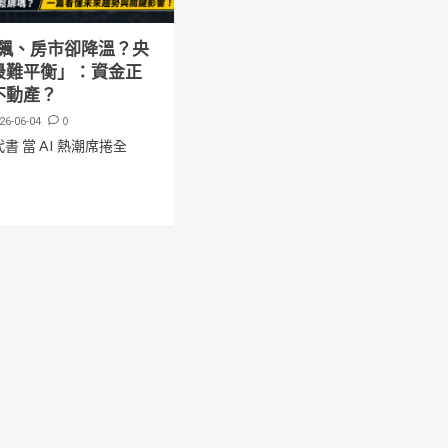
飆、房市卻降溫？央
最難平衡」：資金正
不動產？
0
26-06-04
書 當 AI 熱潮席捲全