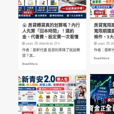
NEWS
NEWS
房貸轉貸真的划算嗎？內行
房貸寬限
人先算「回本時間」！違約
寬限期還
金、代書費、設定費一次看懂
條件、3
yaojin
0
yaojin
2026-06-26
20
作者：鉅軒代書 房貸利率降了就該轉
作者：鉅軒
貸？其...
Read More
Read More
NEWS
NEWS