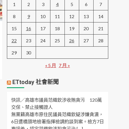
1
2
3
4
5
6
7
8
9
10
11
12
13
14
15
16
17
18
19
20
21
22
23
24
25
26
27
28
29
30
« 5 月
7 月 »
ETtoday 社會新聞
快訊／高雄市議員范織欽涉收賄貪污 120萬
交保、禁止接觸證人
無黨籍高雄市原住民議員范織欽疑涉嫌貪瀆，
6日遭橋頭地檢署指揮檢調約談到案。檢方7日
複訊後，認定范織欽涉犯貪污治 […]