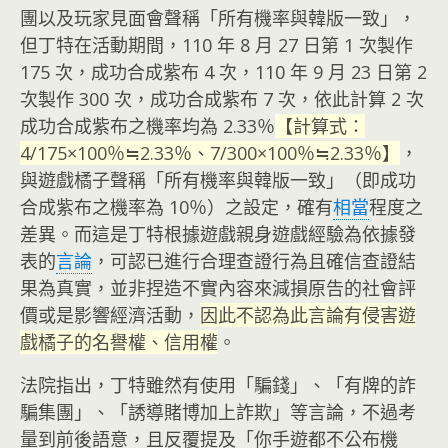
團以及玩家見面會聲稱「所有機率與韓版一致」，
但丁特在活動期間，110 年 8 月 27 日第 1 次製作
175 次，成功合成紫布 4 次，110 年 9 月 23 日第 2
次製作 300 次，成功合成紫布 7 次，依此計算 2 次
成功合成紫布之機率均為 2.33％
【計算式：
4/175×100％≒2.33％、7/300×100％≒2.33％】
，
與遊戲橘子聲稱「所有機率與韓版一致」（即成功
合成紫布之機率為 10％）之設定，確有
相當
程度之
差異。而這是丁特根據遊戲親身遊戲經驗為依據發
表的
言論
，可認已進行合理查證行為且確信查證結
果為真實，並非捏造不實內容來減損原告的社會評
價或是影響經濟活動，
因此不認為此言論有侵害遊
戲橘子的名譽權、信用權
。
法院指出，丁特雖然有使用「騙錢」、「有牌的詐
騙集團」、「誘導賭博加上詐欺」等言論，不過考
量到前後語意，且反覆提及「你手遊都不公布機