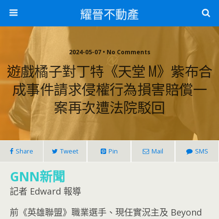
耀晉不動產
2024-05-07 • No Comments
遊戲橘子對丁特《天堂 M》紫布合
成事件請求侵權行為損害賠償一
案再次遭法院駁回
Share
Tweet
Pin
Mail
SMS
GNN新聞
記者 Edward 報導
前《英雄聯盟》職業選手、現任實況主及 Beyond