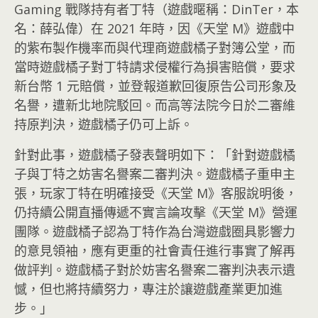
Gaming 戰隊持有者丁特（遊戲暱稱：DinTer，本
名：薛弘偉）在 2021 年時，因《天堂 M》遊戲中
的紫布製作機率而與代理商遊戲橘子對簿公堂，而
當時遊戲橘子對丁特請求侵權行為損害賠償，要求
新台幣 1 元賠償，並登報道歉回復原告公司形象及
名譽，遭新北地院駁回。而高等法院今日於二審維
持原判決，遊戲橘子仍可上訴。
針對此事，遊戲橘子發表聲明如下：「針對遊戲橘
子與丁特之妨害名譽案二審判決。遊戲橘子重申主
張，玩家丁特在明確接受《天堂 M》客服說明後，
仍持續公開直播傳遞不實言論攻擊《天堂 M》營運
團隊。遊戲橘子認為丁特作為台灣遊戲圈具影響力
的意見領袖，應有更重的社會責任進行事實了解再
做評判。遊戲橘子對於妨害名譽案二審判決表示遺
憾，但也將持續努力，專注於讓遊戲產業更加進
步。」