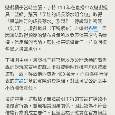
遊戲橘子當時主張，丁特 110 年在直播中以遊戲道
具「藍鑽」購買「伊娃的成長藥水組合包」取得
「黑暗哈汀的成長藥水」及製作「傳說製作密笈
（刻印）」虛擬道具（下稱紫布）之遊戲
過程
，但
因無法取得預期的紫布數量所以發表侵害原告名譽
權、信用權的言論，應付損害賠償責任，並為回復
名譽之適當處分。
丁特則主張，遊戲橘子在官網以及公開活動的廣告
說詞對玩家宣稱遊戲之虛擬寶物製作機率均與韓版
遊戲一致，導致他消費近 400 萬元，而直播中所發
表的
言論
是基於實際消費經驗，對此可受公評之事
不負賠償責任。
法院認為，遊戲橘子無法證明丁特的言論有導致不
法侵害行為，並無相當因果關係，因此認為不符合
侵權行為的成立要件。且遊戲橘子確實在官方粉絲