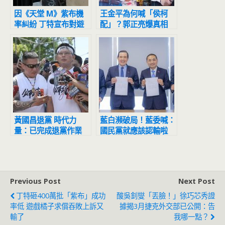
因《天堂 M》紫布機
王金平為何喊「侯柯
率糾紛 丁特宣布對遊
配」？郭正亮爆真相
戲橘子提起消費賠償訴
訟 求償新台幣 2,070
萬元
黃國昌退黨 時代力
藍白瀕破局！藍委喊：
量：已完成退黨作業
國民黨就應該認輸啦
17日記者會說明
Previous Post
Next Post
丁特砸400萬批「紫布」成功
酸吳釗燮「丟臉！」徐巧芯秀證
率低 遊戲橘子求償吞敗上訴又
據揭3月捷克外交部已公開：告
輸了
我哪一點？