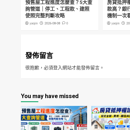
預售屋工程進度怎麼查？5大查
房貸抵押
詢管道｜停工、工程款、建照
款高？銀
使照完整判斷攻略
機制一次
yaojin
0
yaojin
2026-08-08
20
發佈留言
很抱歉，必須
登入
網站才能發佈留言。
You may have missed