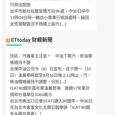
行爬出脫困
台中市新社往龍安橋方向9K處，今(8)日中午
12時04分時一輛自小客車行經該處時，疑因
女性駕駛路況不熟撞上指示 […]
ETtoday 財經新聞
快訊／汽機車主注意！ 中油下周汽、柴油價
格維持不變
台灣中油公司今（8）日宣布，自下周一（10
日）凌晨零時起至8月16日晚上12時止，汽、
柴油價格維持不調整，分別 […]
IEAT80週年嘉年華溫馨登場 連續57年累計
捐款社福單位5060萬元
台北市進出口公會(IEAT)邁入80週年，今(8)日
在台北市客家文化主題公園舉辦「IEAT 80週
年永續共善嘉 […]