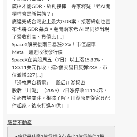
廣達才剛GDR、緯創接棒 專家釋疑「老AI開
槓桿會是新常態？」
廣達完成台灣史上最大GDR案，接著緯創也宣
布也將 GDR 募資。翻開兩家老 AI 是同步出現
了營收創高、負債比 […]
SpaceX解禁後兩日暴漲23%！市值超車
Meta 逼近收復發行價
SpaceX在美股周五（7日）以上漲15.83%、
133.11美元作收，連2個交易日反彈23%，市
值激增327 […]
「滑軌界台積電」 股后川湖揭密
股后「川湖」（2059）7日漲停收11110元，
引起市場關注。根據了解，川湖原是從家具配
件起家，後來打進AI供 […]
耀晉不動產