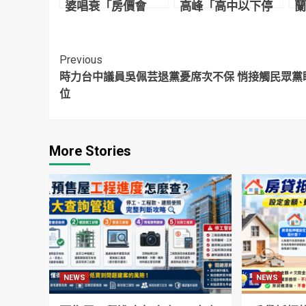
婆唱衰「房價會
高峰「高中以下停
蘭
跌」全程擺臭臉 人
課2週避難？」 雙北
案
妻怒噴：等到都買
回應了
不起
Continue
Previous
時力台中議員吳佩芸退黨憂席次不保 悄接觸民眾黨
Reading
位
More Stories
NEWS
NEWS