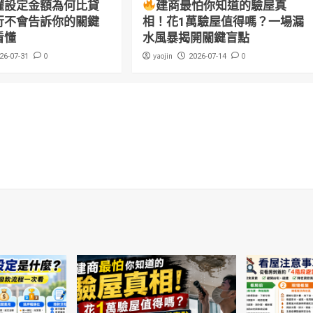
權設定金額為何比貸
建商最怕你知道的驗屋真
行不會告訴你的關鍵
相！花1萬驗屋值得嗎？一場漏
看懂
水風暴揭開關鍵盲點
0
yaojin
0
26-07-31
2026-07-14