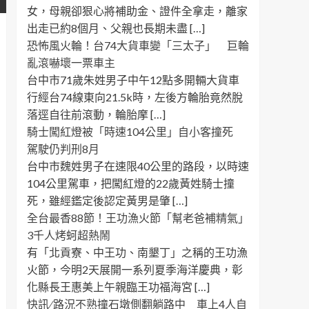
女，母親卻狠心將補助金、證件全拿走，離家
出走已約8個月、父親也長期未盡 […]
恐怖風火輪！台74大貨車變「三太子」 巨輪
亂滾嚇壞一票車主
台中市71歲朱姓男子中午12點多開輛大貨車
行經台74線東向21.5k時，左後方輪胎竟然脫
落逕自往前滾動，輪胎摩 […]
騎士闖紅燈被「時速104公里」自小客撞死
駕駛仍判刑8月
台中市魏姓男子在速限40公里的路段，以時速
104公里駕車，把闖紅燈的22歲黃姓騎士撞
死，雖經鑑定後認定黃男是肇 […]
全台最香88節！王功漁火節「幫老爸補精氣」
3千人烤蚵超熱鬧
有「北貢寮、中王功、南墾丁」之稱的王功漁
火節，今明2天展開一系列夏季海洋慶典，彰
化縣長王惠美上午親臨王功福海宮 […]
快訊 ∕ 路況不熟撞石墩側翻躺路中 車上4人自