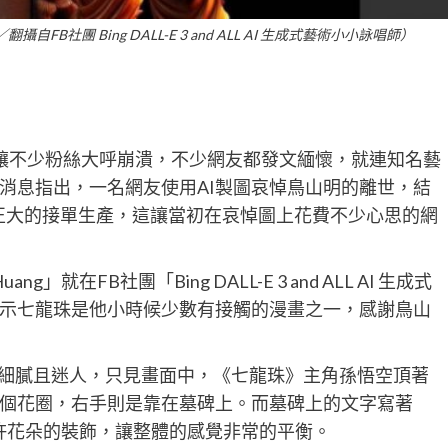
社團 Bing DALL-E 3 and ALL AI 生成式藝術小小詠唱師）
讓不少粉絲大呼崩潰，不少網友都發文緬懷，就連知名藝
消息指出，一名網友使用AI製圖哀悼鳥山明的離世，結
正大的接單生產，這讓當初在哀悼圖上花費不少心思的網
就在FB社團「Bing DALL-E 3 and ALL AI 生成式
示七龍珠是他小時候少數有接觸的漫畫之一，感謝鳥山
I圖十分細膩且迷人，只見畫面中，《七龍珠》主角孫悟空頂著
個花圈，右手則是靠在墓碑上。而墓碑上的文字寫著
有些許花朵的裝飾，讓整體的感覺非常的平衡。