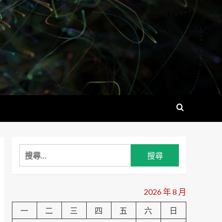
搜
尋
關
鍵
2026 年 8 月
字:
一
二
三
四
五
六
日