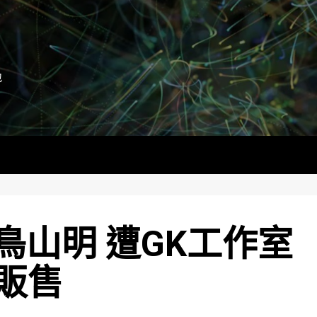
地
鳥山明 遭GK工作室
販售