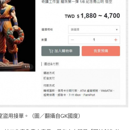
室盜用接單。（圖／翻攝自GK國度）