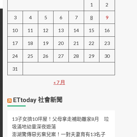
1
2
3
4
5
6
7
8
9
10
11
12
13
14
15
16
17
18
19
20
21
22
23
24
25
26
27
28
29
30
31
« 7 月
ETtoday 社會新聞
13子女擠10坪屋！父母拿走補助離家8月 垃
圾滿地幼童深夜遊蕩
澎湖驚傳惡劣棄兒案！一對夫妻育有13名子