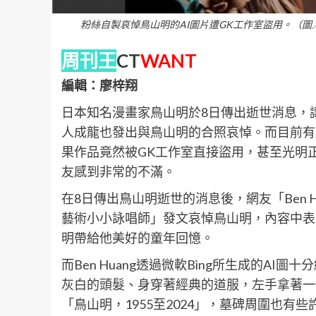
粉絲自製哀悼鳥山明的AI圖片遭GK工作室盜用。（圖／翻攝自FB
周刊王
CT
WANT
編輯：廖梓翔
日本知名漫畫家鳥山明於8日傳出逝世消息，
人成龍也發出與鳥山明的合照哀悼。而目前有
果作品竟然被GK工作室直接盜用，甚至光明
友感到非常的不滿。
在8日傳出鳥山明逝世的消息後，網友「Ben Huang」
藝術小小詠唱師」發文哀悼鳥山明，內容中表
明帶給他美好的童年回憶。
而Ben Huang透過微軟Bing所生成的A
灰白的頭髮、身穿著經典的道服，左手拿著一
「鳥山明，1955至2024」，墓碑周圍也