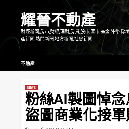
Skip
to
耀晉不動產
content
財經新聞,房市,財經,理財,房貸,股市,匯市,基金,外幣,房
產新聞,熱門新聞,地方新聞,社會新聞
不動產
NEWS
粉絲AI製圖悼念
盜圖商業化接單