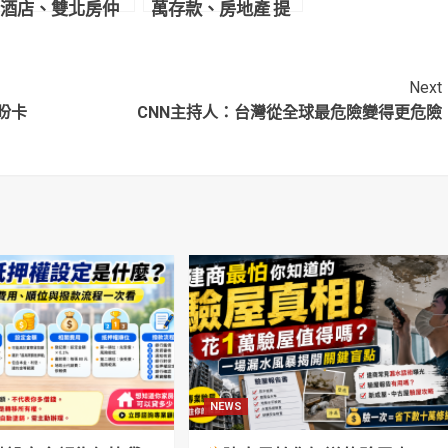
酒店、雙北房仲
萬存款、房地產 提
基因定序不同
告求償遭打臉敗訴
Next
盼卡
CNN主持人：台灣從全球最危險變得更危險
NEWS