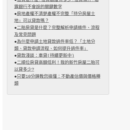
●
信貸是什麼?信貸額度有多少?信貸條件?揭
露銀行不會說的關鍵數字
●
房地產權不清楚產權不完整「持分房屋土
地」可以貸款嗎？
●
二胎房貸是什麼？完整解析申請條件、流程
及常見問題
●
為什麼申請土地貸款過件率低？「土地分
類、貸款申請流程、如何提升過件率」
●
貸款淺談：車貸(持續更新中)
●
二順位房貸高額低利！我的新竹房屋二胎可
以貸多少?
●
只要10分鐘教您搞懂：不動產估價與價格種
類