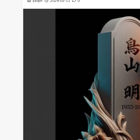
yaojin
2024-03-11
0