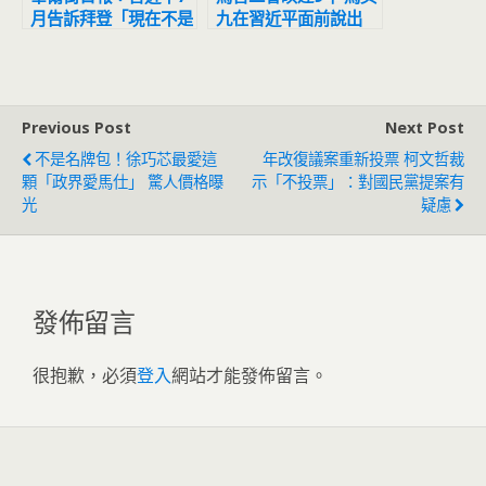
月告訴拜登「現在不是
九在習近平面前說出
爆發危機的時刻」
「中華民國」後又改口
Previous Post
Next Post
不是名牌包！徐巧芯最愛這
年改復議案重新投票 柯文哲裁
顆「政界愛馬仕」 驚人價格曝
示「不投票」：對國民黨提案有
光
疑慮
發佈留言
很抱歉，必須
登入
網站才能發佈留言。