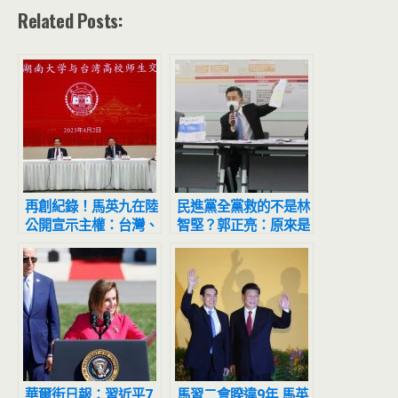
Related Posts:
再創紀錄！馬英九在陸
民進黨全黨救的不是林
公開宣示主權：台灣、
智堅？郭正亮：原來是
大陸都屬中華民國
救「她」
華爾街日報：習近平7
馬習二會睽違9年 馬英