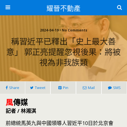
耀晉不動產
2024-04-19 • No Comments
稱習近平已釋出「史上最大善
意」 郭正亮提醒忽視後果：將被
視為非我族類
Share
Tweet
Pin
Mail
SMS
風
傳媒
記者 / 林湘淇
前總統馬英九與中國領導人習近平10日於北京會