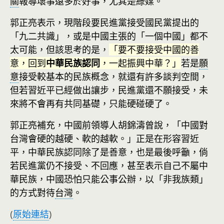
關
報導壞事遠多於好事，尤其是綠媒。
郭正亮表示，現階段要民進黨接受國民黨提出的
「九二共識」，或是中國主張的「一個中國」都不
太可能，但該思考的是，
「要不要接受中國的善
意，回到
中華民族認同
，一起振興中華？」
若是
願
意
接受較基本的民族概念，就還有許多談判空間，
但若習近平已經做出讓步，民進黨還不願接受，未
來將不會再有共同基礎，只能硬碰硬了。
郭正亮補充，中國前領導人胡錦濤曾說，「中國對
台灣會硬的越硬、軟的越軟。」正是在形容習近
平，中華民族認同除了是善意，也是最後呼籲，倘
若民進黨仍不接受、不回應，甚至表示自己不屬中
華民族，中國恐怕只能公事公辦，以「非我族類」
的方式對待
台灣
。
(
原始連結
)