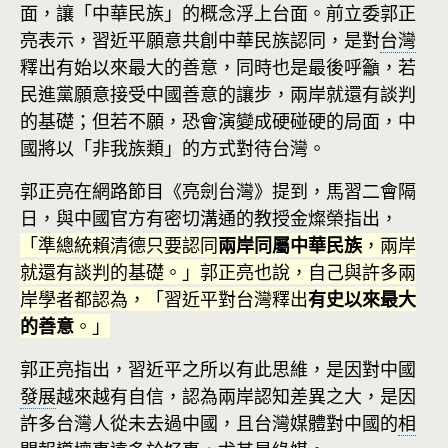
面，讓「中華民族」的概念浮上台面。前立委郭正
亮表示，習近平願意共創中華民族認同，是對
台灣
釋出有始以來最大的善意，同時也是最後呼籲，若
民進黨願意接受中國善意的讓步，兩岸就還有談判
的基礎；但若不願，恐會演變成硬碰硬的局面，中
國將以「非我族類」的方式對待台灣。
郭正亮在網路節目《亮劍台灣》提到，馬習二會隔
日，與中國官方有密切溝通的教授金燦榮指出，
「準總統賴清德只要認同
兩岸同屬中華民族
，兩岸
就還有談判的基礎。」郭正亮也說，自己與許多兩
岸學者都認為，「習近平對台灣釋出
有史以來最大
的善意
。」
郭正亮指出，習近平之所以有此思維，是因對中國
發展
越來越有自信，認為兩岸認知差異之大，是因
許多台灣人從未去過中國，且台灣媒體對中國的
相