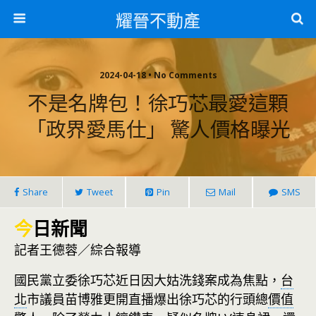
耀晉不動產
2024-04-18 • No Comments
不是名牌包！徐巧芯最愛這顆
「政界愛馬仕」 驚人價格曝光
Share
Tweet
Pin
Mail
SMS
今
日新聞
記者王德蓉／綜合報導
國民黨立委徐巧芯近日因大姑洗錢案成為焦點，
台
北
市議員苗博雅更開直播爆出徐巧芯的行頭總
價值