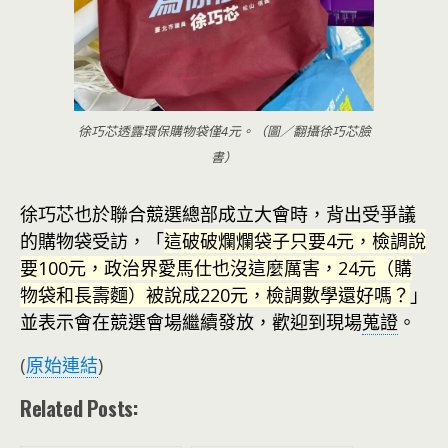
徐巧芯透露環保購物袋僅4元。（圖／翻攝徐巧芯臉
書）
徐巧芯也於聯合競選總部成立大會時，背出受爭議
的購物袋受訪，「
這破破爛爛袋子只要4元，檢調說
要100元，政治界愛馬仕也沒這麼厲害，24元（購
物袋和長壽麵）被說成220元，檢調數學還好嗎？
」
並表示會在競選會場繼續發放，歡迎到現場
蒐證
。
(
原始連結
)
Related Posts: