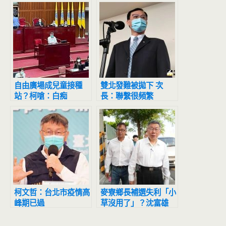
自由廣場成兒童接種
雙北發難被拋下 次
站？柯嗆：白痴
長：聯繫很頻繁
柯文哲：台北市疫情高
麥寮鄉長補選失利「小
峰期已過
草沒用了」？沈富雄
爆：柯文哲下半身涼半
截