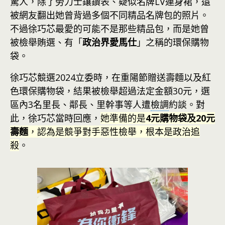
驚人，除了勞力士鑲鑽表、疑似名牌LV連身裙，還
被網友翻出她曾背過多個不同精品名牌包的照片。
不過徐巧芯最愛的可能不是那些精品包，而是她曾
被檢舉賄選、有「
政治界愛馬仕
」之稱的環保購物
袋。
徐巧芯競選2024立委時，在重陽節贈送壽麵以及紅
色環保購物袋，結果被檢舉超過法定金額30元，選
區內3名里長、鄰長、里幹事等人遭
檢調
約談。對
此，徐巧芯當時回應，
她準備的是
4元購物袋及20元
壽麵
，認為是競爭對手惡性檢舉，根本是政治追
殺
。