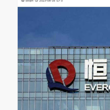
yaojin
2023-08-18
0