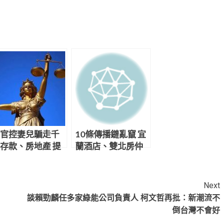
官控妻兒騙走千
10條傳播鏈亂竄 宜
存款、房地產 提
蘭酒店、雙北房仲
求償遭打臉敗訴
案基因定序不同
Next
談賴勁麟任多家綠能公司負責人 柯文哲再批：新潮流不
倒台灣不會好