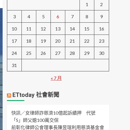
1
2
3
4
5
6
7
8
9
10
11
12
13
14
15
16
17
18
19
20
21
22
23
24
25
26
27
28
29
30
31
« 7 月
ETtoday 社會新聞
快訊／女律師詐慈濟10億起訴續押 代號
「S」師父媳100萬交保
前彰化律師公會理事長陳昱瑄利用慈濟基金會