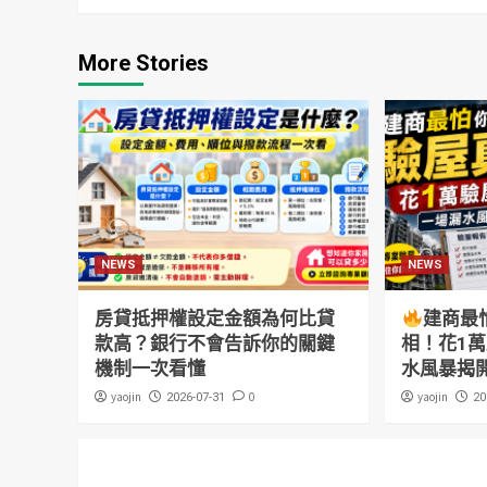
More Stories
NEWS
NEWS
房貸抵押權設定金額為何比貸
建商最
款高？銀行不會告訴你的關鍵
相！花1
機制一次看懂
水風暴揭
yaojin
0
yaojin
2026-07-31
20