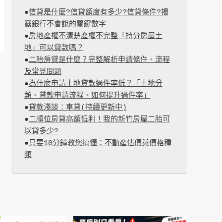
●
信貸是什麼?信貸額度有多少?信貸條件?揭
露銀行不會說的關鍵數字
●
房地產權不清楚產權不完整「持分房屋土
地」可以貸款嗎？
●
二胎房貸是什麼？完整解析申請條件、流程
及常見問題
●
為什麼申請土地貸款過件率低？「土地分
類、貸款申請流程、如何提升過件率」
●
貸款淺談：車貸(持續更新中)
●
二順位房貸高額低利！我的新竹房屋二胎可
以貸多少?
●
只要10分鐘教您搞懂：不動產估價與價格種
類