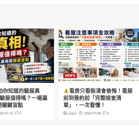
NEWS
怕你知道的驗屋真
看房只看裝潢會後悔！看屋
萬驗屋值得嗎？一場漏
前到簽約前「完整檢查清
開關鍵盲點
單」，一次看懂！
0
yaojin
0
26-07-14
2026-07-08