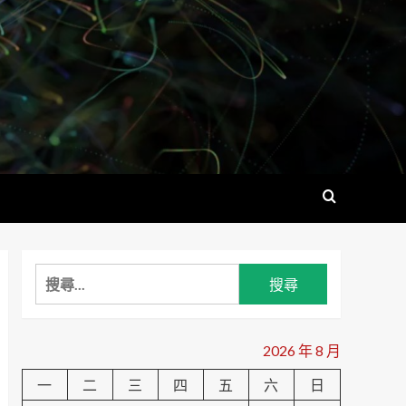
搜
尋
關
鍵
2026 年 8 月
字:
一
二
三
四
五
六
日