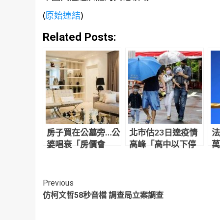
(
原始連結
)
Related Posts:
房子買在公墓旁…公
北市估23日達疫情
法
婆唱衰「房價會
高峰「高中以下停
萬
跌」全程擺臭臉 人
課2週避難？」 雙北
告
妻怒噴：等到都買
回應了
不起
Continue
Previous
仿柯文哲58秒音檔 調查局立案調查
Reading