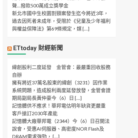
聲…撥款500萬成立獎學金
新北市國中生校園割頸案發生迄今將近3年，
過去因死者未成年，受限於《兒童及少年福利
與權益保障法》第69條規定，媒 […]
ETtoday 財經新聞
緯創股利二度延發 金管會：最嚴重回收股務
自辦
擁有將近37萬名股東的緯創（3231）因作業
系統問題，造成股利兩度延發放發，金管會證
期局副局長黃仲豪今（6）日 […]
記憶體供不應求！華邦電估明年缺貨更嚴重
客戶搶訂2030年產能
記憶體大廠華邦電（2344）今（6）日召開法
說會，受惠AI伺服器、高密度NOR Flash及
DRAM需求強勁， […]