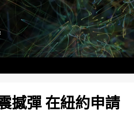
地
震撼彈 在紐約申請