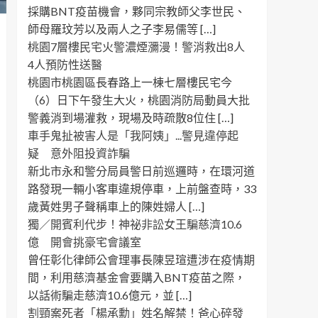
採購BNT疫苗機會，夥同宗教師父李世民、
師母羅玟芳以及兩人之子李易儒等 […]
桃園7層樓民宅火警濃煙瀰漫！警消救出8人
4人預防性送醫
桃園市桃園區長春路上一棟七層樓民宅今
（6）日下午發生大火，桃園消防局動員大批
警義消到場灌救，現場及時疏散8位住 […]
車手鬼扯被害人是「我阿姨」...警見違停起
疑 意外阻投資詐騙
新北市永和警分局員警日前巡邏時，在環河道
路發現一輛小客車違規停車，上前盤查時，33
歲黃姓男子聲稱車上的陳姓婦人 […]
獨／開賓利代步！神祕非訟女王騙慈濟10.6
億 開會挑豪宅會議室
曾任彰化律師公會理事長陳昱瑄遭涉在疫情期
間，利用慈濟基金會要購入BNT疫苗之際，
以話術騙走慈濟10.6億元，並 […]
割頸案死者「楊承勳」姓名解禁！爸心碎發