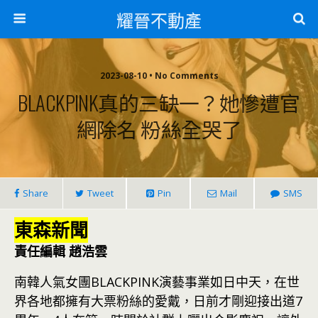
耀晉不動產
2023-08-10 • No Comments
BLACKPINK真的三缺一？她慘遭官
網除名 粉絲全哭了
Share
Tweet
Pin
Mail
SMS
東森新聞
責任編輯 趙浩雲
南韓人氣女團BLACKPINK演藝事業如日中天，在世
界各地都擁有大票粉絲的愛戴，日前才剛迎接出道7