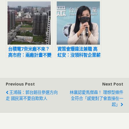
瞎毀
局
台積電7奈米廠不來？
資策會爆違法兼職 高
高市府：兩廠計畫不變
虹安：沒領科智企業薪
水
Previous Post
Next Post
王鴻薇：郭台銘往參選方向
林襄認愛馬傑森！ 理想型條件
走 國民黨不要自欺欺人
全符合「感覺對了會直接在一
起」