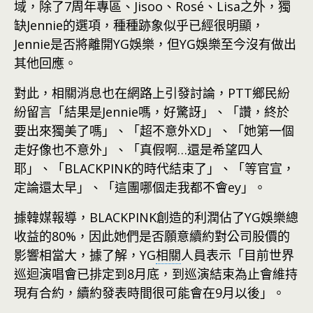
域，除了7周年專區、Jisoo、Rosé、Lisa之外，獨
缺Jennie的選項，種種跡象似乎已經很明顯，
Jennie是否將離開YG娛樂，但YG娛樂至今沒有做出
其他回應。
對此，相關消息也在網路上引發討論，PTT鄉民紛
紛留言「結果是Jennie嗎，好驚訝」、「讚，終於
要出來獨美了嗎」、「超不意外XD」、「她第一個
走好像也不意外」、「真假啊…還是希望四人
耶」、「BLACKPINK的時代結束了」、「等官宣，
定論還太早」、「這團哪個走我都不會ey」。
據韓媒報導，BLACKPINK創造的利潤佔了YG娛樂總
收益的80%，因此她們是否願意續約對公司股價的
影響相當大，據了解，YG
相關
人員表示「目前世界
巡迴演唱會已排定到8月底，到巡演結束為止會維持
現有合約，續約發表時間很可能會在9月以後」。