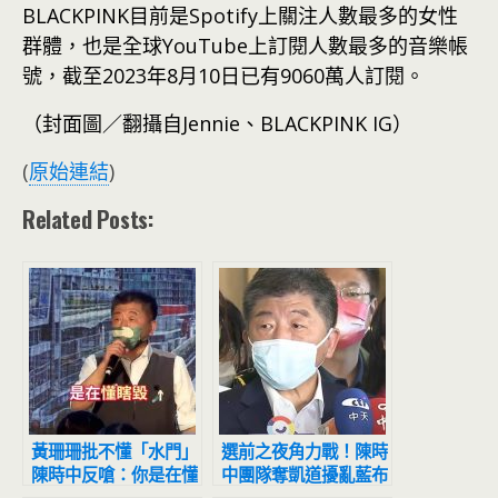
BLACKPINK目前是Spotify上關注人數最多的女性
群體，也是全球YouTube上訂閱人數最多的音樂帳
號，截至2023年8月10日已有9060萬人訂閱。
（封面圖／翻攝自Jennie、BLACKPINK IG）
(
原始連結
)
Related Posts:
黃珊珊批不懂「水門」
選前之夜角力戰！陳時
陳時中反嗆：你是在懂
中團隊奪凱道擾亂藍布