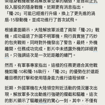
架隱身戰機被譽為解放軍空軍的驕傲，是首款
正式
投入服役的隱身戰機，近期更有消息指出，
「殲-20」可能已經進行升級，換上了更先進的渦
扇-15發動機，並成功進行了首次試飛。
根據畫面顯示，大陸解放軍派遣了兩架「殲-20」戰
機，成功逼退了外國不明軍機，飛行員實施了巧妙
的包夾戰術，同時對外機發出了警告，最終，外機
離開，任務成功完成，影片中未透露外機的詳細
資
訊
，只強調這次是一次近距離的纏鬥。
然而，有軍事專家指出，這樣的任務更適合其他戰
機如殲-10和殲-16執行，「殲-20」的優勢在於遠距
離目標的打擊和使用隱身能力進行遠程偵察。
近期，外國軍機在大陸領空附近活動的情況屢次出
現，解放軍多次出動進行強硬的攔截和驅離，這次
的影片顯示了驅離
過程
的驚心一刻，其中，不僅有