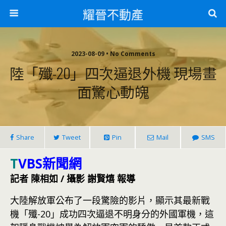
耀晉不動產
2023-08-09 • No Comments
陸「殲-20」四次逼退外機 現場畫
面驚心動魄
Share
Tweet
Pin
Mail
SMS
T
VBS新聞網
記者 陳相如 / 攝影 謝賢熺 報導
大陸解放軍公布了一段驚險的影片，顯示其最新戰
機「殲-20」成功四次逼退不明身分的外國軍機，這