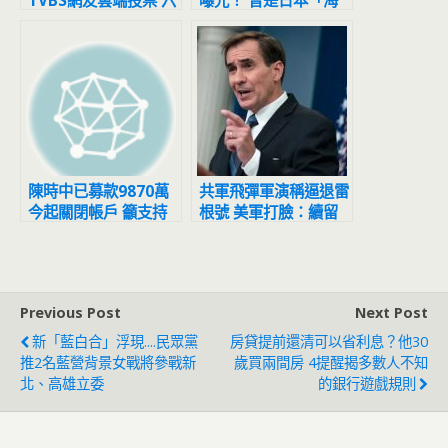
TVBS網友雲端投票 六
曝光！ 曾是日本「海
都勝者曝光
上自衛隊員」
陳時中已募款9870萬
共軍飛彈軍演稱逼退雷
今起關閉帳戶 籲支持
根號 美軍打臉：續留
者固票、催票
台灣周邊海域保衛
Previous Post
Next Post
新「藍白合」浮現....民眾黨
房貸提前還清可以省利息？他30
推2名藍營背景女戰將參戰新
歲買兩間房 4提醒揭多數人不知
北、高雄立委
的銀行遊戲規則