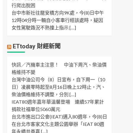
行爬出脫困
台中市新社往龍安橋方向9K處，今(8)日中午
12時04分時一輛自小客車行經該處時，疑因
女性駕駛路況不熟撞上指示 […]
ETtoday 財經新聞
快訊／汽機車主注意！ 中油下周汽、柴油價
格維持不變
台灣中油公司今（8）日宣布，自下周一（10
日）凌晨零時起至8月16日晚上12時止，汽、
柴油價格維持不調整，分別 […]
IEAT80週年嘉年華溫馨登場 連續57年累計
捐款社福單位5060萬元
台北市進出口公會(IEAT)邁入80週年，今(8)日
在台北市客家文化主題公園舉辦「IEAT 80週
年永續共善嘉 […]