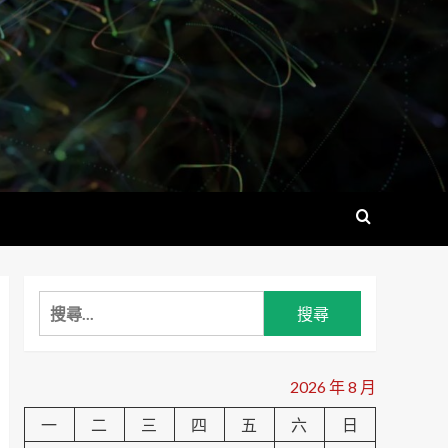
搜
尋
關
鍵
2026 年 8 月
字:
一
二
三
四
五
六
日