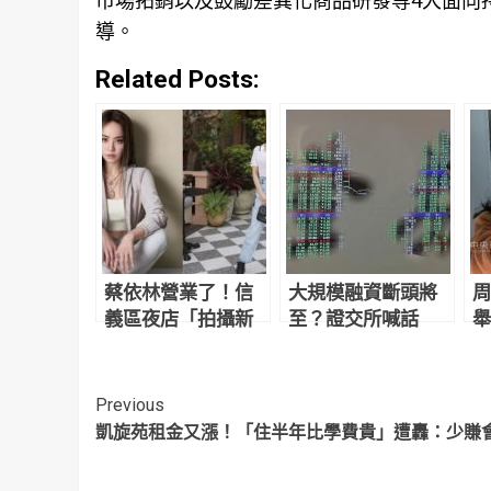
市場拓銷以及鼓勵差異化商品研發等4大面向
導。
Related Posts:
蔡依林營業了！信
大規模融資斷頭將
周
義區夜店「拍攝新
至？證交所喊話
舉
計畫影片」網友目
「勿聽信市場流
照
擊驚：本人正到翻
言」
掉
Continue
Previous
凱旋苑租金又漲！「住半年比學費貴」遭轟：少賺
Reading