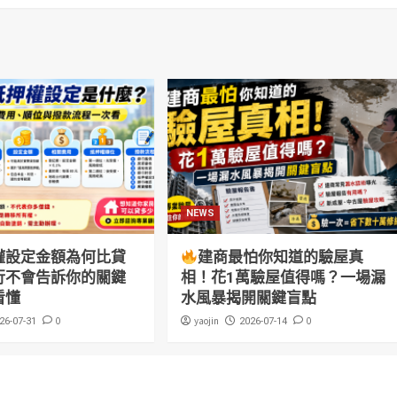
NEWS
權設定金額為何比貸
建商最怕你知道的驗屋真
行不會告訴你的關鍵
相！花1萬驗屋值得嗎？一場漏
看懂
水風暴揭開關鍵盲點
0
yaojin
0
26-07-31
2026-07-14