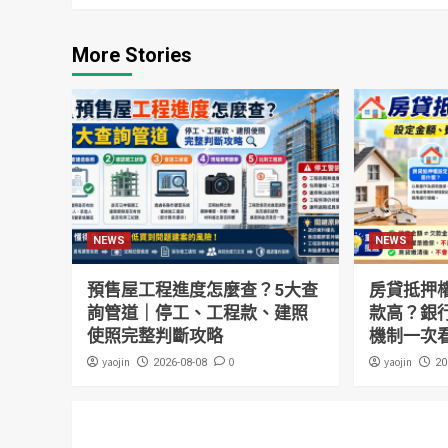
More Stories
NEWS
NEWS
預售屋工程進度怎麼查？5大查
房貸抵押
詢管道｜停工、工程款、建照
款高？銀
使照完整判斷攻略
機制一次
yaojin
0
yaojin
2026-08-08
20