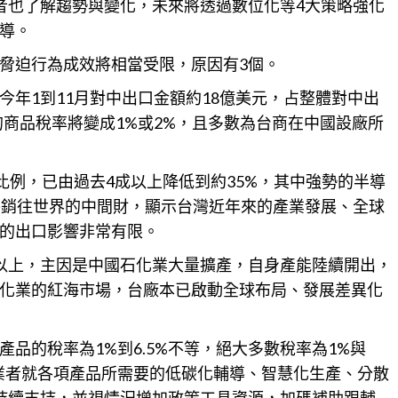
者也了解趨勢與變化，未來將透過數位化等4大策略強化
導。
脅迫行為成效將相當受限，原因有3個。
年1到11月對中出口金額約18億美元，占整體對中出
的商品
稅
率將變成1%或2%，且多數為台商在中國設廠所
比例，已由過去4成以上降低到約35%，其中強勢的半導
外銷往世界的中間財，顯示台灣近年來的產業發展、全球
的出口影響非常有限。
以上，主因是中國石化業大量擴產，自身產能陸續開出，
化業的紅海市場，台廠本已啟動全球布局、發展差異化
產品的稅率為1%到6.5%不等，絕大多數稅率為1%與
業者就各項產品所需要的低碳化輔導、智慧化生產、分散