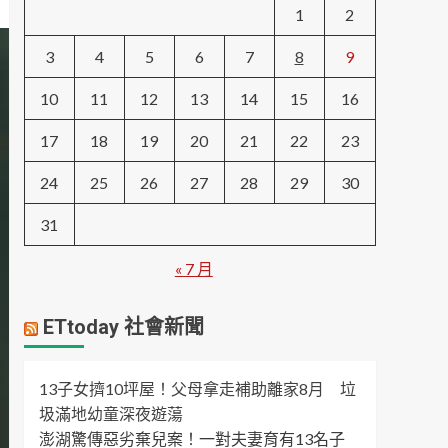
1
2
3
4
5
6
7
8
9
10
11
12
13
14
15
16
17
18
19
20
21
22
23
24
25
26
27
28
29
30
31
« 7 月
ETtoday 社會新聞
13子女擠10坪屋！父母拿走補助離家8月 垃
圾滿地幼童深夜遊蕩
澎湖驚傳惡劣棄兒案！一對夫妻育有13名子