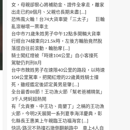
女，母親卻狠心將補助金、證件全拿走，離家
出走已約8個月、父親也長期未盡 […]
恐怖風火輪！台74大貨車變「三太子」 巨輪
亂滾嚇壞一票車主
台中市71歲朱姓男子中午12點多開輛大貨車
行經台74線東向21.5k時，左後方輪胎竟然脫
落逕自往前滾動，輪胎摩 […]
騎士闖紅燈被「時速104公里」自小客撞死
駕駛仍判刑8月
台中市魏姓男子在速限40公里的路段，以時速
104公里駕車，把闖紅燈的22歲黃姓騎士撞
死，雖經鑑定後認定黃男是肇 […]
全台最香88節！王功漁火節「幫老爸補精氣」
3千人烤蚵超熱鬧
有「北貢寮、中王功、南墾丁」之稱的王功漁
火節，今明2天展開一系列夏季海洋慶典，彰
化縣長王惠美上午親臨王功福海宮 […]
快訊 ∕ 路況不熟撞石墩側翻躺路中 車上4人自