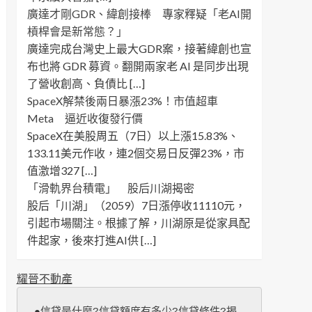
廣達才剛GDR、緯創接棒 專家釋疑「老AI開
槓桿會是新常態？」
廣達完成台灣史上最大GDR案，接著緯創也宣
布也將 GDR 募資。翻開兩家老 AI 是同步出現
了營收創高、負債比 […]
SpaceX解禁後兩日暴漲23%！市值超車
Meta 逼近收復發行價
SpaceX在美股周五（7日）以上漲15.83%、
133.11美元作收，連2個交易日反彈23%，市
值激增327 […]
「滑軌界台積電」 股后川湖揭密
股后「川湖」（2059）7日漲停收11110元，
引起市場關注。根據了解，川湖原是從家具配
件起家，後來打進AI供 […]
耀晉不動產