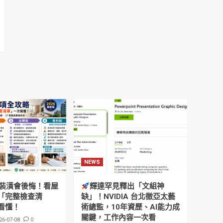
NEWS
裝潢會後悔！看屋
輝達罕見釋出「文組神
「完整檢查清
缺」！NVIDIA 台北徵亞太藝
看懂！
術總監，10年資歷、AI能力成
關鍵，工作內容一次看
0
26-07-08