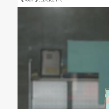
yaojin
2023-12-21
0