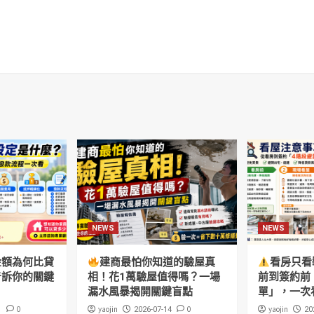
NEWS
NEWS
金額為何比貸
建商最怕你知道的驗屋真
看房只看
告訴你的關鍵
相！花1萬驗屋值得嗎？一場
前到簽約前
漏水風暴揭開關鍵盲點
單」，一次
0
yaojin
0
yaojin
1
2026-07-14
20