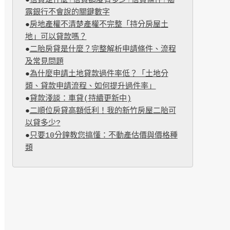
●
信貸是什麼?信貸額度有多少?信貸條件?揭
露銀行不會說的關鍵數字
●
房地產權不清楚產權不完整「持分房屋土
地」可以貸款嗎？
●
二胎房貸是什麼？完整解析申請條件、流程
及常見問題
●
為什麼申請土地貸款過件率低？「土地分
類、貸款申請流程、如何提升過件率」
●
貸款淺談：車貸(持續更新中)
●
二順位房貸高額低利！我的新竹房屋二胎可
以貸多少?
●
只要10分鐘教您搞懂：不動產估價與價格種
類