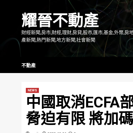
Skip
to
耀晉不動產
content
財經新聞,房市,財經,理財,房貸,股市,匯市,基金,外幣,房
產新聞,熱門新聞,地方新聞,社會新聞
不動產
NEWS
中國取消ECFA
脅迫有限 將加