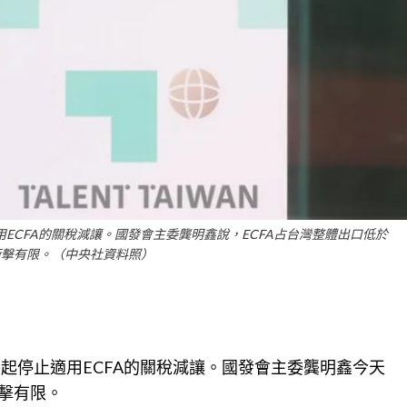
用ECFA的關稅減讓。國發會主委龔明鑫說，ECFA占台灣整體出口低於
衝擊有限。（中央社資料照）
起停止適用ECFA的關
稅
減讓。國發會主委龔明鑫今天
衝擊有限。