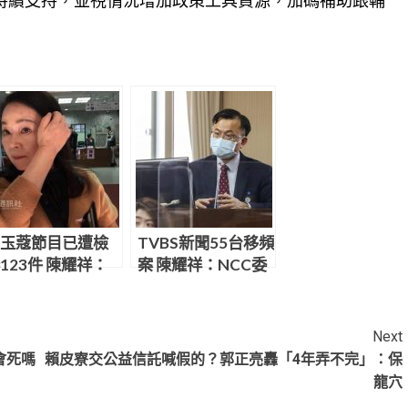
持續支持，並視情況增加政策工具資源，加碼補助跟輔
玉蔻節目已遭檢
TVBS新聞55台移頻
123件 陳耀祥：
案 陳耀祥：NCC委
SOP處理
員會已駁回
Next
會死嗎
賴皮寮交公益信託喊假的？郭正亮轟「4年弄不完」：保
龍穴