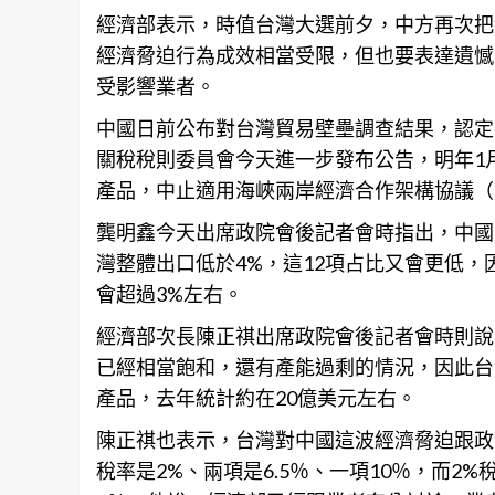
經濟部表示，時值台灣大選前夕，中方再次把
經濟脅迫行為成效相當受限，但也要表達遺憾
受影響業者。
中國日前公布對
台灣
貿易壁壘調查結果，認定
關
稅
稅則委員會今天進一步發布公告，明年1
產品，中止適用海峽兩岸經濟合作架構協議（E
龔明鑫今天出席政院會後記者會時指出，中國
灣整體出口低於4%，這12項占比又會更低
會超過3%左右。
經濟部次長陳正祺出席政院會後記者會時則說
已經相當飽和，還有產能過剩的情況，因此台
產品，去年統計約在20億美元左右。
陳正祺也表示，台灣對中國這波經濟脅迫跟政
稅率是2%、兩項是6.5％、一項10％，而2