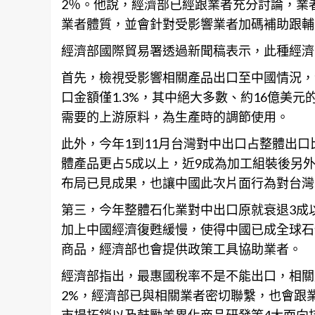
2％。他說，經濟部已經跟業者充分討論，業
業者體質，並會針對受影響業者加碼補助跟輔
經濟部國際貿易署透過新聞稿表示，此種經濟
首先，檢視受影響相關產品出口至中國情況，今
口金額僅1.3%，其中絕大多數、約16億美元
需要的上游原料，為生產時的調節使用。
此外，今年1到11月台灣對中出口占整體出口
體產品更占5成以上，近9成為加工組裝後另
布局已見成果，也讓中國此次片面行為對台灣
第三，今年整體石化業對中出口原就衰退3成
加上中國經濟復甦緩慢，使得中國已成全球石
商品，經濟部也會提供政策工具協助業者。
經濟部指出，最惠國
稅
率不是不能出口，相關
2%，經濟部已與
相關
業者密切聯繫，也會跟