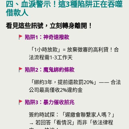
四、血淚警示！這3種陷阱正在吞噬
借款人
看見這些訊號，立刻轉身離開！
陷阱1：神奇速撥款
「1小時放款」= 放棄徵審的高利貸！合
法流程需1-3工作天
陷阱2：魔鬼綁約條款
「綁約3年，提前還款罰20%」—— 合法
公司最高僅收2%違約金
陷阱3：暴力催收前兆
簽約時試探：「遲繳會聯繫家人嗎？」
→ 若回答「看情況」而非「依法律程