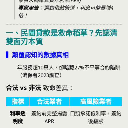
業者未揭露真實年利率(APR)
專家忠告
：選錯借款管道，利息可能暴增4
倍！
一、民間貸款是救命稻草？先認清
雙面刃本質
▍顛覆認知的數據真相
年服務超10萬人，卻暗藏27%不平等合約陷阱
（消保會2023調查）
合法 vs 非法
致命差異：
指標
合法業者
高風險業者
利率透
簽約前完整揭露
口頭承諾低利率，簽約
明度
APR
後翻臉