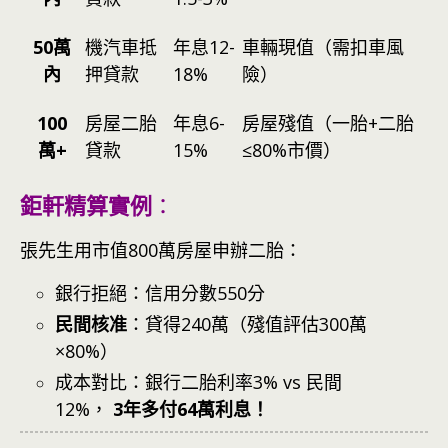
50萬
機汽車抵
年息12-
車輛現值（需扣車風
內
押貸款
18%
險）
100
房屋二胎
年息6-
房屋殘值（一胎+二胎
萬+
貸款
15%
≤80%市價）
鉅軒精算實例
：
張先生用市值800萬房屋申辦二胎：
銀行拒絕：信用分數550分
民間核准
：貸得240萬（殘值評估300萬
×80%）
成本對比：銀行二胎利率3% vs 民間
12%，
3年多付64萬利息！