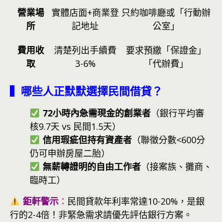
營業場
實體店面+商業登
只約咖啡廳或「行動辦
所
記地址
公室」
費用收
清楚列出手續費
要求預繳「保證金」
取
3-6%
「代辦費」
▍哪些人正默默選擇民間借貸？
72小時內急需現金的創業者
（銀行平均審
核9.7天 vs 民間1.5天）
信用瑕疵但持有資產者
（聯徵分數<600分
仍可申辦房屋二胎）
無薪轉證明的自由工作者
（接案族、攤商、
臨時工）
鉅軒警示
：
民間貸款年利率常達10-20%，是銀
行的2-4倍！非緊急需求請優先評估銀行方案。