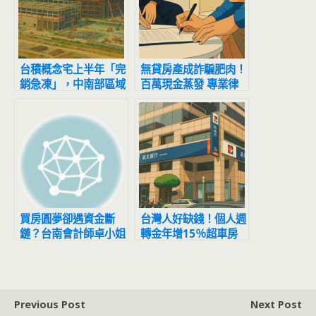
台積概念宅上半年「完
無貸房產成詐騙肥肉！
銷急凍」，中南部區域
百萬現金蒸發 專業律
狂跌8成以上
師揭3招自保
買房圓夢卻遇資金斷
台灣人好缺錢！個人週
鏈？台南會計師卓小姐
轉金年增15％超車房
的築夢日記 民間二胎
貸，隱藏危機待解
房貸成關鍵解方
Previous Post
Next Post