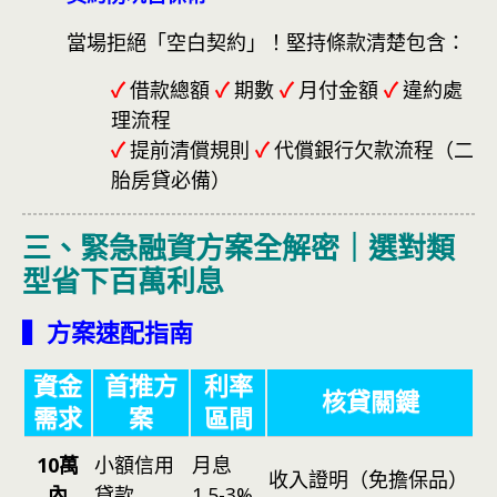
當場拒絕「空白契約」！堅持條款清楚包含：
✓
借款總額
✓
期數
✓
月付金額
✓
違約處
理流程
✓
提前清償規則
✓
代償銀行欠款流程（二
胎房貸必備）
三、緊急融資方案全解密｜選對類
型省下百萬利息
▍方案速配指南
資金
首推方
利率
核貸關鍵
需求
案
區間
10萬
小額信用
月息
收入證明（免擔保品）
內
貸款
1.5-3%