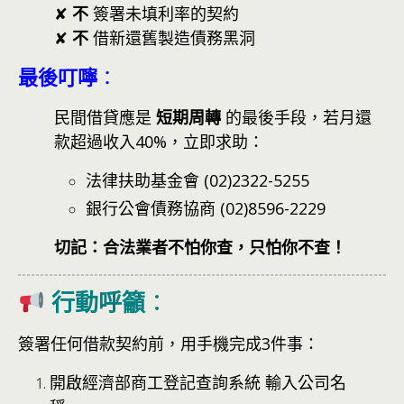
✘
不
簽署未填利率的契約
✘
不
借新還舊製造債務黑洞
最後叮嚀
：
民間借貸應是
短期周轉
的最後手段，若月還
款超過收入40%，立即求助：
法律扶助基金會 (02)2322-5255
銀行公會債務協商 (02)8596-2229
切記：合法業者不怕你查，只怕你不查！
行動呼籲
：
簽署任何借款契約前，用手機完成3件事：
開啟
經濟部商工登記查詢系統
輸入公司名