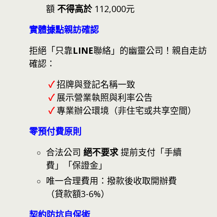
額
不得高於
112,000元
實體據點親訪確認
拒絕「只靠
LINE
聯絡」的幽靈公司！親自走訪
確認：
✓
招牌與登記名稱一致
✓
展示營業執照與利率公告
✓
專業辦公環境（非住宅或共享空間）
零預付費原則
合法公司
絕不要求
提前支付「手續
費」「保證金」
唯一合理費用：撥款後收取開辦費
（貸款額3-6%）
契約防坑自保術