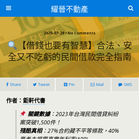
耀晉不動產
2025-07-29 • No Comments
【借錢也要有智慧】合法、安
全又不吃虧的民間借款完全指南
Share
Tweet
Pin
Mail
SMS
作者：
鉅軒代書
關鍵數據
：2023年台灣民間借貸糾紛
案突破1,500件！
殘酷真相
：27%合約藏不平等條款，40%