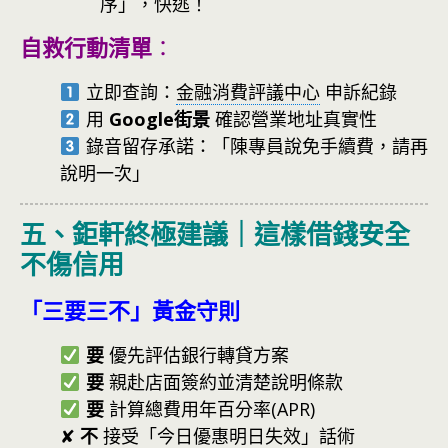
序」，快逃！
自救行動清單
：
立即查詢：
金融消費評議中心
申訴紀錄
用
Google街景
確認營業地址真實性
錄音留存承諾：「陳專員說免手續費，請再
說明一次」
五、鉅軒終極建議｜這樣借錢安全
不傷信用
「三要三不」黃金守則
要
優先評估銀行轉貸方案
要
親赴店面簽約並清楚說明條款
要
計算總費用年百分率(APR)
✘
不
接受「今日優惠明日失效」話術