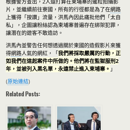
根據警方查出，2人還打算在柬埔寨的暹粒拍攝影
片，並繼續前往寮國，所有的行徑都是為了在
網路
上獲得「按讚」流量，洪馬內因此痛批他們「太自
私」，企圖讓粉絲認為柬埔寨普遍存在綁架犯罪，
讓潛在的遊客不敢造訪。
洪馬內並警告任何想透過關於柬國的造假影片來獲
得
網路
人氣的網紅，「
我們將採取嚴厲的行動，正
如我們在這起案件中所做的。他們將在監獄服刑2
年，並被列入黑名單，永遠禁止進入柬埔寨。
」
(
原始連結
)
Related Posts: