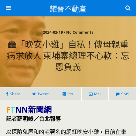
耀晉不動產
2024-02-19 • No Comments
轟「晚安小雞」自私！傳母親重
病求放人 柬埔寨總理不心軟：忘
恩負義
Share
Tweet
Pin
Mail
SMS
F
T
NN新聞網
記者薛明峻／台北報導
以探險鬼屋和凶宅著名的網紅晚安小雞，日前在柬