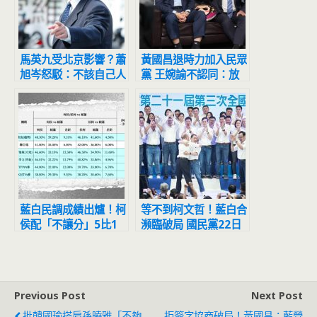
馬英九受北京影響？蕭
黃國昌退時力加入民眾
旭岑怒駁：不該自己人
黨 王婉諭不認同：放
打自己人「侯友宜要加
下自尊與魔鬼交易
強教育」
藍白民調成績出爐！柯
等不到柯文哲！藍白合
侯配「不讓分」5比1
瀕臨破局 國民黨22日
大勝 國民黨內參也贏
提副手人選
侯柯配
Previous Post
Next Post
批韓國瑜搭肩孫曉雅「不夠
拒簽字協商破局！黃國昌：藍營