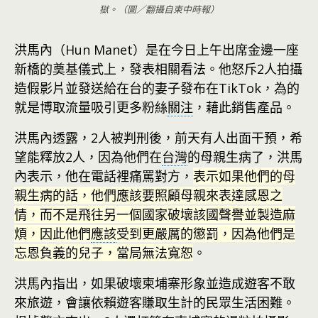
獄。（圖／翻攝自柬中時報）
洪馬內（Hun Manet）是在今日上午出席金邊一座
新橋的奠基儀式上，發表相關看法。他怒斥2人拍攝
造假影片並發送給在台的妻子發布在TikTok，為的
就是博取流量吸引更多粉絲
關注
，藉此銷售產品。
洪馬內透露，2人被判刑後，前天有人出面干預，希
望能釋放2人，因為他們在
台灣
的母親生病了，洪馬
內表示，他在電話裡痛罵對方，
表示如果他們的母
親生病的話，他們應該要照顧母親來表達感恩之
情，而不是飛往另一個國家破壞該國聲譽並製造麻
煩，因此他們
應該
受到更嚴厲的懲罰，因為他們是
忘恩負義的兒子，當局無法寬恕
。
洪馬內指出，如果破壞柬埔寨形象並造成遊客不敢
來旅遊，會讓依賴遊客賺取生計的民眾生活困難。