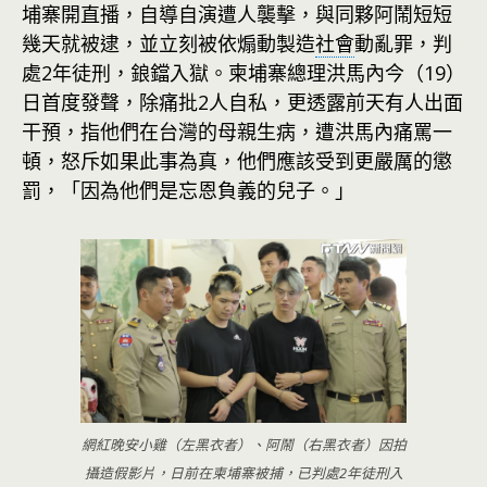
埔寨開直播，自導自演遭人襲擊，與同夥阿鬧短短
幾天就被逮，並立刻被依煽動製造
社會
動亂罪，判
處2年徒刑，鋃鐺入獄。柬埔寨總理洪馬內今（19）
日首度發聲，除痛批2人自私，更透露前天有人出面
干預，指他們在台灣的母親生病，遭洪馬內痛罵一
頓，怒斥如果此事為真，他們應該受到更嚴厲的懲
罰，「因為他們是忘恩負義的兒子。」
網紅晚安小雞（左黑衣者）、阿鬧（右黑衣者）因拍
攝造假影片，日前在柬埔寨被捕，已判處2年徒刑入