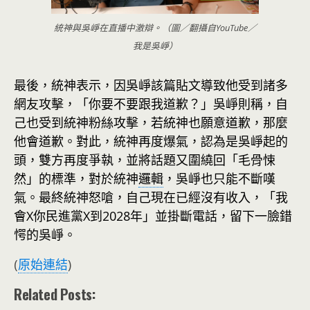
統神與吳崢在直播中激辯。（圖／翻攝自YouTube／
我是吳崢）
最後，統神表示，因吳崢該篇貼文導致他受到諸多
網友攻擊，「你要不要跟我道歉？」吳崢則稱，自
己也受到統神粉絲攻擊，若統神也願意道歉，那麼
他會道歉。對此，統神再度爆氣，認為是吳崢起的
頭，雙方再度爭執，並將話題又圍繞回「毛骨悚
然」的標準，對於統神
邏輯
，吳崢也只能不斷嘆
氣。最終統神怒嗆，自己現在已經沒有收入，「我
會X你民進黨X到2028年」並掛斷電話，留下一臉錯
愕的吳崢。
(
原始連結
)
Related Posts: