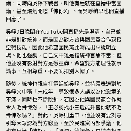
講，同時向吳錚下戰書，叫他有種就在直播中當面
講，甚至爆氣開嗆「悚你X」。而吳崢稍早也開直播
回應了。
吳崢9日晚間在YouTube開直播先是澄清，自己並
非是針對統神，而是因為對方曾與國民黨合作親授
空戰技能，因此他希望國民黨此時能出來
說明
立
場。他也強調，自己文中雖是指統神言論不當，但
他並沒有影射對方是戀童癖，希望雙方能理性就事
論事，互相尊重，不要亂扣別人帽子。
隨後，統神也親自打電話給吳崢，並持續表達對於
吳崢文中稱「未成年」導致很多人誤以為他戀童的
不滿，同時也不斷跳針，若因為他與國民黨合作就
令人毛骨悚然，「王必勝找小三還能升官你就不毛
骨悚然嗎？」對此，吳崢則重申，他並沒有要刻意
引導大眾認為對方戀童，至於民進黨內部爭議，他