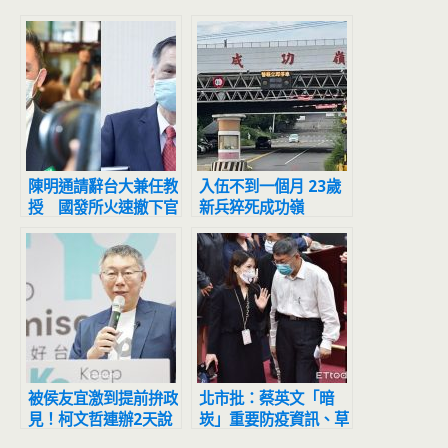
陳明通請辭台大兼任教
入伍不到一個月 23歲
授 國發所火速撤下官
新兵猝死成功嶺
網資料
被侯友宜激到提前拚政
北市批：蔡英文「暗
見！柯文哲連辦2天說
崁」重要防疫資訊、草
明會傳將談「安樂死」
菅人命 拋下數百萬人