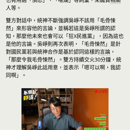
也有用過「憤怒」、「噁爛」等詞彙，來譴責
相關
人等。
雙方對話中，統神不斷強調吳崢不該用「毛骨悚
然」來形容他的言論，並稱若這是吳崢所謂的認
知，那麼他未來也會可以「狂X民進黨」，因為這也
是他的言論。吳崢則再次表明，「毛骨悚然」是針
對國民黨若與統神合作是基於認同這樣的
言論
，
「那麼令我毛骨悚然」。雙方持續交火30分鐘，統
神才理解吳崢此話用意，並表示「嗯可以啊，我認
同啊」。