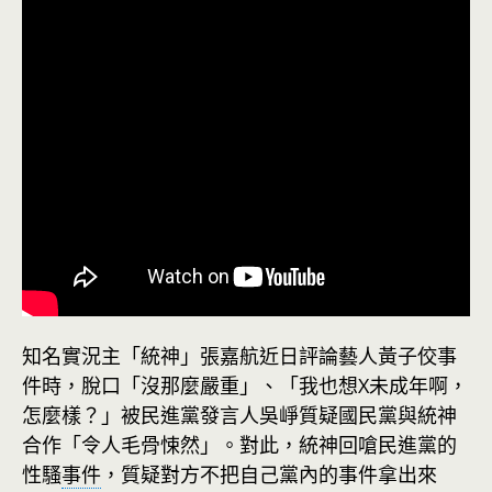
知名實況主「統神」張嘉航近日評論藝人黃子佼事
件時，脫口「沒那麼嚴重」、「我也想X未成年啊，
怎麼樣？」被民進黨發言人吳崢質疑國民黨與統神
合作「令人毛骨悚然」。對此，統神回嗆民進黨的
性騷
事件
，質疑對方不把自己黨內的事件拿出來