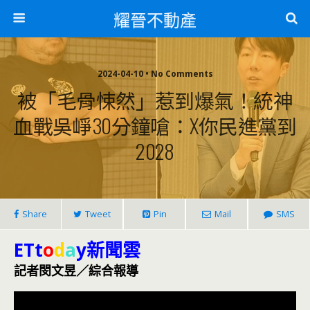
耀晉不動產
2024-04-10 • No Comments
被「毛骨悚然」惹到爆氣！統神
血戰吳崢30分鐘嗆：X你民進黨到
2028
Share
Tweet
Pin
Mail
SMS
ETt
o
d
a
y新聞雲
記者閔文昱／綜合報導