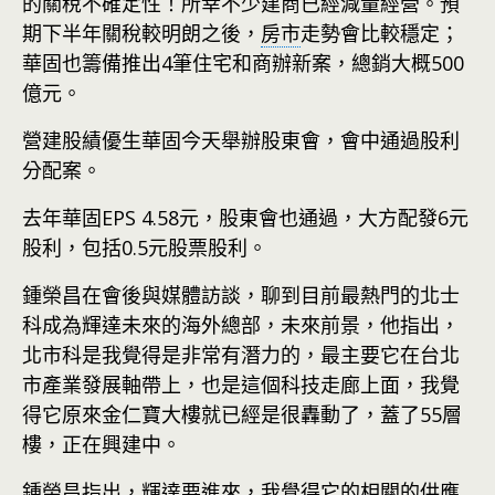
的關稅不確定性！所幸不少建商已經減量經營。預
期下半年關稅較明朗之後，
房市
走勢會比較穩定；
華固也籌備推出4筆住宅和商辦新案，總銷大概500
億元。
營建股績優生華固今天舉辦股東會，會中通過股利
分配案。
去年華固EPS 4.58元，股東會也通過，大方配發6元
股利，包括0.5元股票股利。
鍾榮昌在會後與媒體訪談，聊到目前最熱門的北士
科成為輝達未來的海外總部，未來前景，他指出，
北市科是我覺得是非常有潛力的，最主要它在台北
市產業發展軸帶上，也是這個科技走廊上面，我覺
得它原來金仁寶大樓就已經是很轟動了，蓋了55層
樓，正在興建中。
鍾榮昌指出，輝達要進來，我覺得它的相關的供應