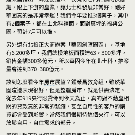
鏈，跟上下游的產業，讓北士科發展非常好，剛好
華固真的是非常幸運！我們今年要推3個案子，其中
有2個案子，都在士北科裡面，面對萬坪的福興公
園，預計7月可以推。
另外還有北投正大商辦案「華固創匯園區」，基地
有6,200多坪，我們總樓地板面積達63，300多坪，
銷售金額300多億元，所以華固今年在北士科，推案
量會達到370~380億元。
談到怎麼看今年
房市
展望？鍾榮昌教育組，雖然華
固這邊表現很好，但是整體
房市
，就是供需決定。
從去年919央行限貸令到今天為止，真的對不動產相
關的貸款真的非常的緊縮，甚至自用性的客戶的購
買都會受到影響。當然我們很期待這個央行，可以
放鬆自用、自住需求的部分。