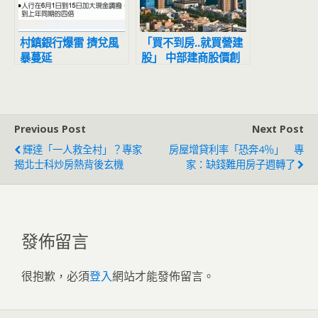
村鎮銀行爆雷 擠兌風
「買不到房..就買營建
暴蔓延
股」 中部建商股價創
高聲四起
Previous Post
Next Post
輝達「一人救全村」？專家
房屋增貸利率「恐奔4％」 專
揭北士科炒房熱背後玄機
家：缺錢難用房子週轉了
發佈留言
很抱歉，必須
登入
網站才能發佈留言。