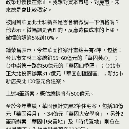
政策也慢慢在修正。我想對資本市場、對
房市
，未
來總是會比較穩定。
被問到華固北士科新案是否會稍微調一下價格嗎？
他表示，微幅調是合理的，反應造價成本的上漲，
微幅的調適5%到10%。
鍾榮昌表示，今年華固推案計畫總共有4筆，包括：
台北市文林三案總銷55~60億元的「華固芙心」；
台中崇德十路約50億元的「華固四季匯」；台北市
正大北投商辦案317億元「華固創匯園區」；新北市
新店央北100億元合建案。
上述4筆新案，概估總銷將有500億元。
至於今年業績，華固預計交屋2筆住宅案，包括38億
元「華固得月」、34億元「華固大安學府」，另外2
筆商辦案「華固中央置地」及「時代置地」則會在