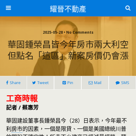
耀晉不動產
2025-05-28 • No Comments
華固鍾榮昌皆今年房市兩大利空
但點名「這區」新案房價仍會漲
Share
Tweet
Pin
Mail
SMS
工商時報
記者 / 蔡惠芳
華固建設董事長鍾榮昌今（28）日表示，今年最不
利
房市
的因素，一個是限貸、一個是美國總統川普