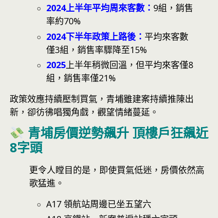
2024上半年平均周來客數：
9組，銷售
率約70%
2024下半年政策上路後：
平均來客數
僅3組，銷售率驟降至15%
2025
上半年稍微回溫，但平均來客僅8
組，銷售率僅21%
政策效應持續壓制買氣，青埔雖建案持續推陳出
新，卻彷彿唱獨角戲，觀望情緒蔓延。
青埔房價逆勢飆升 頂樓戶狂飆近
8字頭
更令人瞠目的是，即使買氣低迷，房價依然高
歌猛進。
A17 領航站周邊已坐五望六