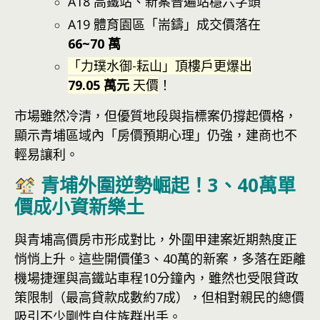
A18 高鐵站、新案普遍站穩六字頭
A19 體育園區「耑鑄」成交價落在
66~70 萬
「力璞水御-耘山」頂樓戶更爆出
79.05 萬元
天價
！
市場雖然冷清，但優質地段與指標案仍撐起價格，
顯示青埔區域內「房價預期心理」仍強，建商也不
輕易讓利。
青埔外圍逆勢崛起！3、40萬單
價成小資新樂土
與青埔高價房市形成對比，外圍甲建案近期熱度正
悄悄上升。這些開價僅3、40萬的新案，多落在距離
機場捷運與高鐵站車程10分鐘內，雖然也受限貸政
策限制（最高貸款成數約7成），但相對親民的總價
吸引不少剛性自住族群出手。