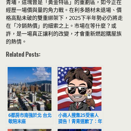
青埔，這塊曾是「黃金特區」的重劃區，如今正在
經歷一場價與量的角力戰。在利多題材未退場、價
格高點未破的雙重綁架下，2025下半年勢必仍將走
在「冷銷熱價」的細索之上。市場在等什麼？或
許，是一場真正讓利的改變，才會重新燃起購屋族
的熱情。
Related Posts:
6都房市南強於北 台北
小商人搜集25受害人
敬陪末座
提告！青青道歉了：年
輕氣盛急於一時