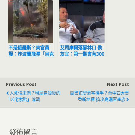
不是俄羅斯？美官員
艾司摩爾落腳林口 侯
爆：炸波蘭飛彈「烏克
友宜：第一期會有300
蘭射的」 本想射俄飛
億投資、進駐2000名
彈
員工
Previous Post
Next Post
人死債未消？租屋自殺後的
圖書館變豪宅推手？台中四大書
「凶宅索賠」論戰
香新地標 搶攻高端置產族
發佈留言