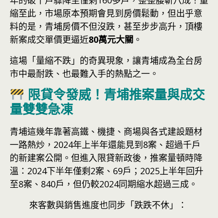
年的破千戶驟降至僅剩160多戶，整整腰斬八成！量
縮至此，市場原本預期會見到房價鬆動，但出乎意
料的是，青埔房價不但沒跌，甚至步步高升，頂樓
新案成交單價更逼近
80萬元大關
。
這場「量縮不跌」的奇異現象，讓青埔成為全台房
市中最耐跌、也最難入手的熱點之一。
限貸令發威！青埔推案量與成交
量雙雙急凍
青埔這幾年靠著高鐵、機捷、商場與各式建設題材
一路熱炒，2024年上半年還能見到8案、超過千戶
的新建案公開。但進入限貸新政後，推案量頓時降
溫：2024下半年僅剩2案、69戶；2025上半年回升
至8案、840戶，但仍較2024同期縮水超過三成。
來客數與銷售進度也同步「跌跌不休」：