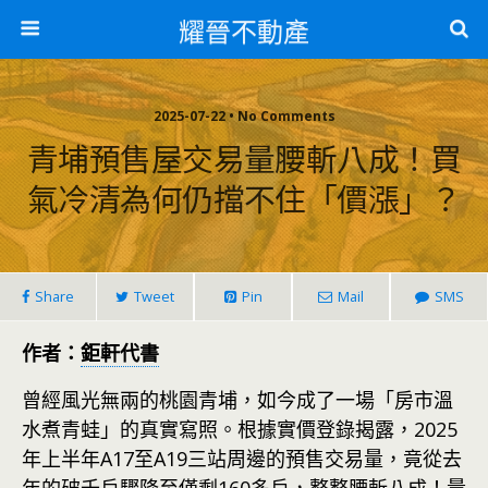
耀晉不動產
2025-07-22 • No Comments
青埔預售屋交易量腰斬八成！買
氣冷清為何仍擋不住「價漲」？
Share
Tweet
Pin
Mail
SMS
作者：
鉅軒代書
曾經風光無兩的桃園青埔，如今成了一場「房市溫
水煮青蛙」的真實寫照。根據實價登錄揭露，2025
年上半年A17至A19三站周邊的預售交易量，竟從去