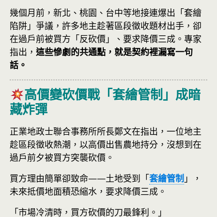
幾個月前，新北、桃園、台中等地接連爆出「套繪
陷阱」爭議，許多地主趁著區段徵收題材出手，卻
在過戶前被買方「反砍價」、要求降價三成。專家
指出，
這些慘劇的共通點，就是契約裡漏寫一句
話。
高價變砍價戰「套繪管制」成暗
藏炸彈
正業地政士聯合事務所所長鄭文在指出，一位地主
趁區段徵收熱潮，以高價出售農地持分，沒想到在
過戶前夕被買方突襲砍價。
買方理由簡單卻致命——土地受到「
套繪管制
」，
未來抵價地面積恐縮水，要求降價三成。
「市場冷清時，買方砍價的刀最鋒利。」