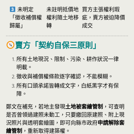
未明定
未註明抵價地
買方主張權利瑕
「徵收補償權
權利隨土地移
疵，賣方被迫降價
歸屬」
轉
成交
賣方「契約自保三原則」
所有土地現況、限制、污染、耕作狀況一律
明載。
徵收與補償權條款逐字確認，不能模糊。
所有口頭承諾皆轉成文字，白紙黑字才有保
障。
鄭文在補充，若地主發現
土地被套繪管制
，可查明
是否曾領過建照未動工，只要繳回原建照、附上現
況照片與透明套繪圖，即可向縣市政府
申請解除套
繪管制
，重新取得建築權。