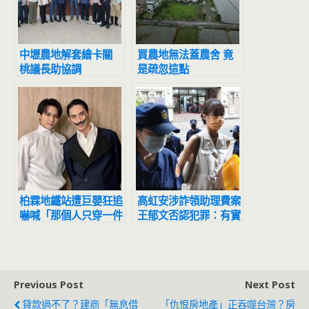
中壢農地解套繪卡關
買農地無法蓋農舍 竟
桃議長助協調
是疏忽這點
柏霖地鐵站遭巨嬰狂追
高虹安涉詐領助理費案
嚇喊「那個人只穿一件
王郁文否認犯罪：有實
內褲」
際工作及加班
Previous Post
Next Post
貸款過不了？建商「無息借
「仇恨房地產」正吞噬台灣？房