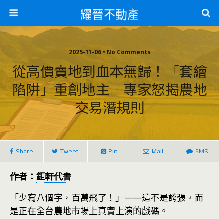
耀晉不動產
2025-11-06 • No Comments
從高價賣地到血本無歸！「套繪
陷阱」重創地主 專家怒揭農地
交易潛規則
Share
Tweet
Pin
Mail
SMS
作者：
鉅軒代書
「少寫八個字，百萬飛了！」——這不是誇張，而
是正在全台農地市場上真實上演的戲碼。