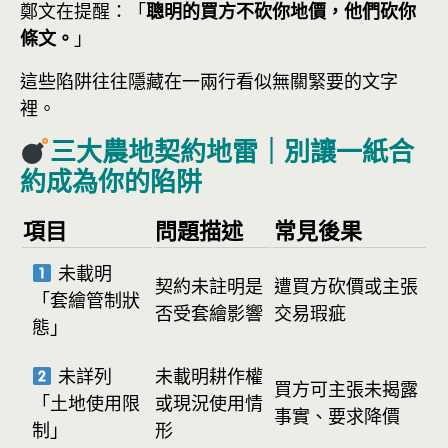
鄭文在提醒：「
聰明的買方不砍你地價，他們砍你
條文。
」
這些陷阱往往隱藏在一兩行看似無關緊要的文字
裡。
三大農地契約地雷｜別讓一紙合
約成為你的陷阱
項目
問題描述
常見後果
未載明
契約未註明是
遭買方砍價或主張
「套繪管制狀
否受套繪影響
交易瑕疵
態」
未詳列
未載明耕作權
買方可主張未揭露
「土地使用限
或現況使用情
事實、要求降價
制」
形