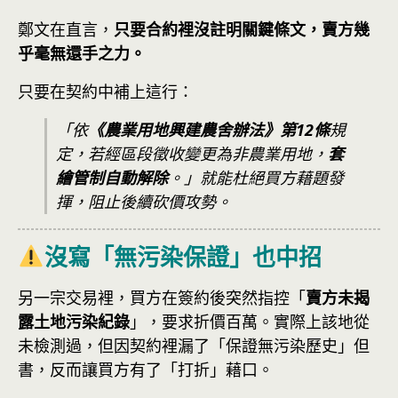
鄭文在直言，
只要合約裡沒註明關鍵條文，賣方幾
乎毫無還手之力。
只要在契約中補上這行：
「依
《農業用地興建農舍辦法》第12條
規
定，若經區段徵收變更為非農業用地，
套
繪管制自動解除
。」就能杜絕買方藉題發
揮，阻止後續砍價攻勢。
沒寫「無污染保證」也中招
另一宗交易裡，買方在簽約後突然指控「
賣方未揭
露土地污染紀錄
」，要求折價百萬。實際上該地從
未檢測過，但因契約裡漏了「保證無污染歷史」但
書，反而讓買方有了「打折」藉口。