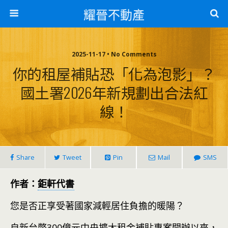
耀晉不動產
2025-11-17 • No Comments
你的租屋補貼恐「化為泡影」？
國土署2026年新規劃出合法紅
線！
Share
Tweet
Pin
Mail
SMS
作者：
鉅軒代書
您是否正享受著國家減輕居住負擔的暖陽？
自新台幣300億元中央擴大租金補貼專案開辦以來，