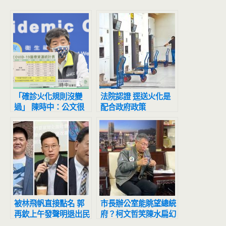
「確診火化規則沒變
法院認證 逕送火化是
過」 陳時中：公文很
配合政府政策
容易讓大家誤解
被林飛帆直接點名 郭
市長辦公室能眺望總統
再欽上午發聲明退出民
府？柯文哲笑陳水扁幻
進黨
覺「鬼扯」