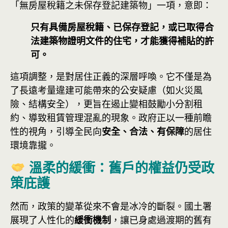
「無房屋稅籍之未保存登記建築物」一項，意即：
只有具備房屋稅籍、已保存登記，或已取得合
法建築物證明文件的住宅，才能獲得補貼的許
可。
這項調整，是對居住正義的深層呼喚。它不僅是為
了長遠考量違建可能帶來的公安疑慮（如火災風
險、結構安全），更旨在遏止變相鼓勵小分割租
約、導致租賃管理混亂的現象。政府正以一種前瞻
性的視角，引導全民向
安全、合法、有保障
的居住
環境靠攏。
溫柔的緩衝：舊戶的權益仍受政
策庇護
然而，政策的變革從來不會是冰冷的斷裂。國土署
展現了人性化的
緩衝機制
，讓已身處過渡期的舊有