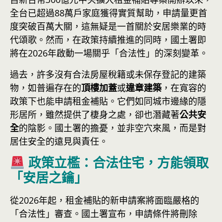
全台已超過88萬戶家庭獲得實質幫助，申請量更首
度突破百萬大關，這無疑是一首關於安居樂業的時
代頌歌。然而，在政策持續推進的同時，國土署即
將在2026年啟動一場關乎「合法性」的深刻變革。
過去，許多沒有合法房屋稅籍或未保存登記的建築
物，如普遍存在的
頂樓加蓋
或
違章建築
，在寬容的
政策下也能申請租金補貼。它們如同城市邊緣的隱
形居所，雖然提供了棲身之處，卻也潛藏著
公共安
全
的陰影。國土署的擔憂，並非空穴來風，而是對
居住安全的遠見與責任。
政策立檻：合法住宅，方能領取
「安居之鑰」
從2026年起，租金補貼的新申請案將面臨嚴格的
「合法性」審查。國土署宣布，申請條件將刪除