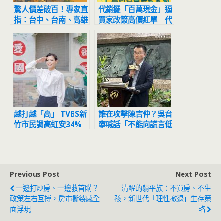
驚人價差破百！專家直
代銷擺「百萬現金」逼
指：台中、台南、高雄
買家改簽高價紅單 代
買新不如買舊
書：小心觸法恐吃官司
越打越「高」 TVBS新
誰在攻擊陳吉仲？吳音
竹市民調高虹安34%
寧喊話「不能向謊言低
領先 較論文風波前增
頭」：2018同一群人
加8個百分點
Previous Post
Next Post
一邊打炒房、一邊救首購？
清醒的躺平族：不買房、不生
政策左右互搏，房市撕裂感全
孩，新世代「理性撤退」生存策
面浮現
略