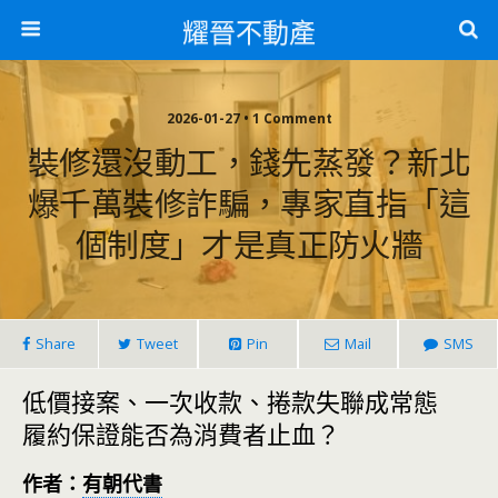
耀晉不動產
2026-01-27 • 1 Comment
裝修還沒動工，錢先蒸發？新北
爆千萬裝修詐騙，專家直指「這
個制度」才是真正防火牆
Share
Tweet
Pin
Mail
SMS
低價接案、一次收款、捲款失聯成常態
履約保證能否為消費者止血？
作者：
有朝代書