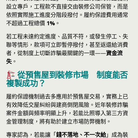
設立專戶，工程款不直接交由裝修公司保管，而是
依照實際施工進度分階段撥付。履約保證費用通常
不超過工程總價
1%
。
若工程未達約定進度、品質不符，或發生停工、失
聯等情形，款項可立即暫停撥付，甚至返還給消費
者，從制度上切斷詐騙最關鍵的一環——
資金流
失
。
從預售屋到裝修市場 制度能否
複製成功？
履約保證機制過去多應用於預售屋交易，實務上已
有效降低交屋糾紛與建商倒閉風險。近年裝修詐騙
案件金額與頻率明顯上升，若能比照導入第三方資
金管理制度，將有助於建立市場防弊機制。
專家認為，若能讓「
錢不落地、不一次給
」成為裝