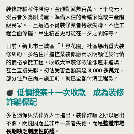
裝修詐騙案件頻傳，金額動輒數百萬、上千萬元，
受害者多為剛購屋、準備入住的新婚家庭或中產階
級民眾。一旦遭遇不肖裝修業者捲款失聯，不僅工
程全面停擺，畢生積蓄更可能在一夕之間歸零。
日前，新北市土城區「世界花園」社區爆出重大裝
修糾紛，多名住戶指控某裝修廠商以明顯低於行情
的價格承攬工程，收取大筆裝修款後卻遲未進場，
甚至直接失聯。初估受害金額高達
8,000 多萬元
，
部分住戶在尚未施工前，就已全額付清工程款。
低價接案＋一次收款 成為裝修
詐騙標配
多名消保與法律界人士指出，裝修詐騙之所以層出
不窮，關鍵問題並非單一業者失德，而是
整體市場
長期缺乏制度性防護
。