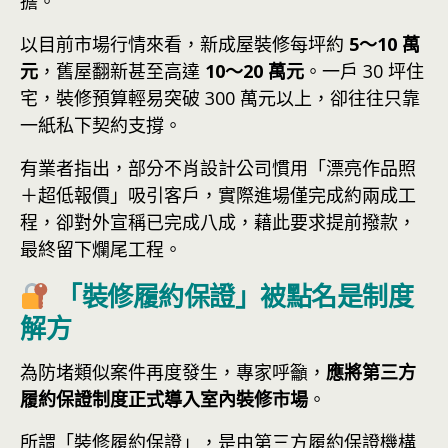
擔。
以目前市場行情來看，新成屋裝修每坪約
5～10 萬
元
，舊屋翻新甚至高達
10～20 萬元
。一戶 30 坪住
宅，裝修預算輕易突破 300 萬元以上，卻往往只靠
一紙私下契約支撐。
有業者指出，部分不肖設計公司慣用「漂亮作品照
＋超低報價」吸引客戶，實際進場僅完成約兩成工
程，卻對外宣稱已完成八成，藉此要求提前撥款，
最終留下爛尾工程。
「裝修履約保證」被點名是制度
解方
為防堵類似案件再度發生，專家呼籲，
應將第三方
履約保證制度正式導入室內裝修市場
。
所謂「裝修履約保證」，是由第三方履約保證機構