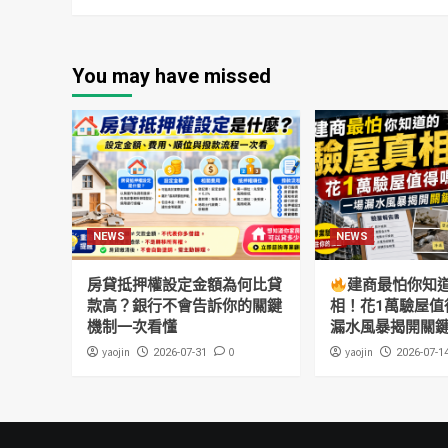
You may have missed
NEWS
NEWS
房貸抵押權設定金額為何比貸
建商最怕你知
款高？銀行不會告訴你的關鍵
相！花1萬驗屋值
機制一次看懂
漏水風暴揭開關
yaojin
0
yaojin
2026-07-31
2026-07-1