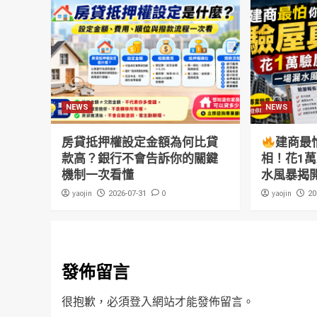
NEWS
NEWS
房貸抵押權設定金額為何比貸
建商最
款高？銀行不會告訴你的關鍵
相！花1
機制一次看懂
水風暴揭
yaojin
0
yaojin
2026-07-31
20
發佈留言
很抱歉，必須
登入
網站才能發佈留言。