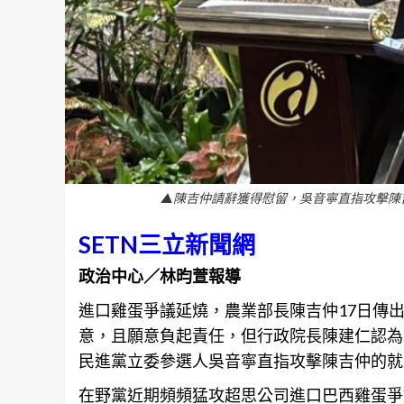
▲陳吉仲請辭獲得慰留，吳音寧直指攻擊陳吉
SETN
三立新聞網
政治中心／林昀萱報導
進口雞蛋爭議延燒，
農業
部長陳吉仲17日傳
意，且願意負起責任，但行政院長陳建仁認為
民進黨立委參選人吳音寧直指攻擊陳吉仲的就
在野黨近期頻頻猛攻超思公司進口巴西雞蛋爭