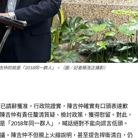
仲的就是「2018同一群人」。（圖／記者簡浩正攝影）
出已請辭獲准，行政院證實，陳吉仲確實有口頭表達歉
陳吉仲有責任釐清質疑、檢討政策，獲得慰留。對此，
是「2018年同一群人」，喊話絕對不能向謊言低頭。
議，陳吉仲不但親上火線說明，甚至提告捍衛清白，仍