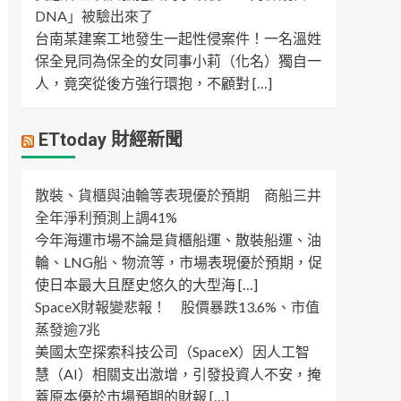
DNA」被驗出來了
台南某建案工地發生一起性侵案件！一名溫姓
保全見同為保全的女同事小莉（化名）獨自一
人，竟突從後方強行環抱，不顧對 […]
ETtoday 財經新聞
散裝、貨櫃與油輪等表現優於預期 商船三井
全年淨利預測上調41%
今年海運市場不論是貨櫃船運、散裝船運、油
輪、LNG船、物流等，市場表現優於預期，促
使日本最大且歷史悠久的大型海 […]
SpaceX財報變悲報！ 股價暴跌13.6%、市值
蒸發逾7兆
美國太空探索科技公司（SpaceX）因人工智
慧（AI）相關支出激增，引發投資人不安，掩
蓋原本優於市場預期的財報 […]