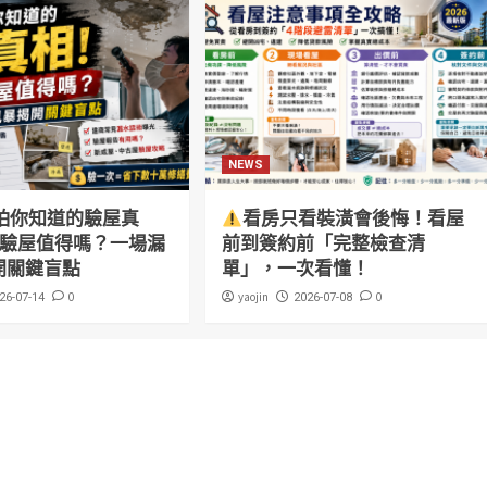
NEWS
怕你知道的驗屋真
看房只看裝潢會後悔！看屋
萬驗屋值得嗎？一場漏
前到簽約前「完整檢查清
開關鍵盲點
單」，一次看懂！
0
yaojin
0
26-07-14
2026-07-08