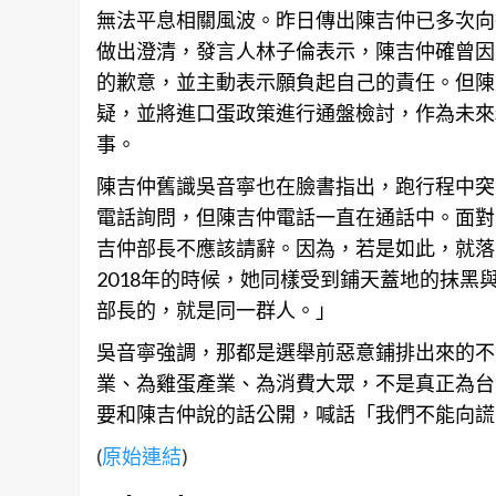
無法平息
相關
風波。昨日傳出陳吉仲已多次向
做出澄清，發言人林子倫表示，陳吉仲確曾因
的歉意，並主動表示願負起自己的責任。但陳
疑，並將進口蛋政策進行通盤檢討，作為未來
事。
陳吉仲舊識吳音寧也在臉書指出，跑行程中突
電話詢問，但陳吉仲電話一直在通話中。面對
吉仲部長不應該請辭。因為，若是如此，就落
2018年的時候，她同樣受到鋪天蓋地的抹
部長的，就是同一群人。」
吳音寧強調，那都是選舉前惡意鋪排出來的不
業
、為雞蛋產業、為消費大眾，不是真正為台
要和陳吉仲說的話公開，喊話「我們不能向謊
(
原始連結
)