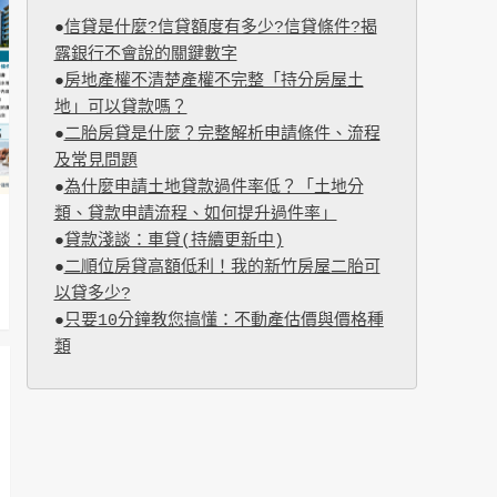
●
信貸是什麼?信貸額度有多少?信貸條件?揭
露銀行不會說的關鍵數字
●
房地產權不清楚產權不完整「持分房屋土
地」可以貸款嗎？
●
二胎房貸是什麼？完整解析申請條件、流程
及常見問題
●
為什麼申請土地貸款過件率低？「土地分
類、貸款申請流程、如何提升過件率」
●
貸款淺談：車貸(持續更新中)
●
二順位房貸高額低利！我的新竹房屋二胎可
以貸多少?
●
只要10分鐘教您搞懂：不動產估價與價格種
類