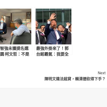
智強未獲提名選
最強外掛來了！郭
園 柯文哲：不是
台銘霸氣：我要全
為拜訪我吧？
部捐 改變台大癌醫
命運
Next
陳明文違法超貸，賴清德砍得下手？