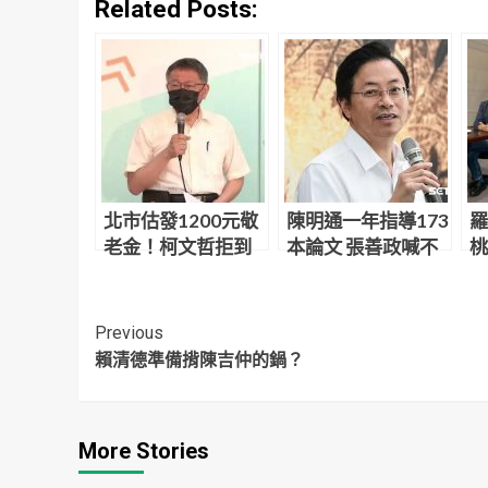
Related Posts:
北市估發1200元敬
陳明通一年指導173
羅
老金！柯文哲拒到
本論文 張善政喊不
桃
場背書 黃珊珊代打
可思議：天文數字
因
Continue
Previous
賴清德準備揹陳吉仲的鍋？
Reading
More Stories