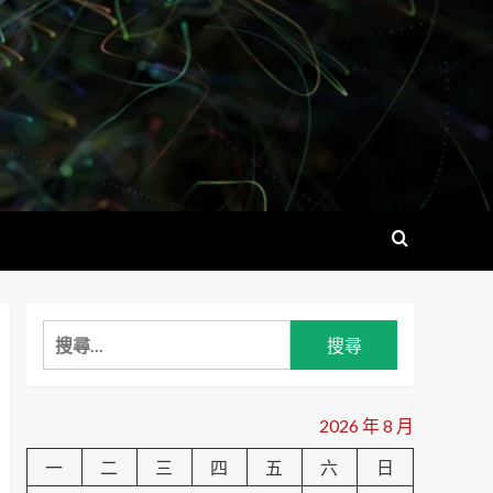
搜
尋
關
鍵
2026 年 8 月
字:
一
二
三
四
五
六
日