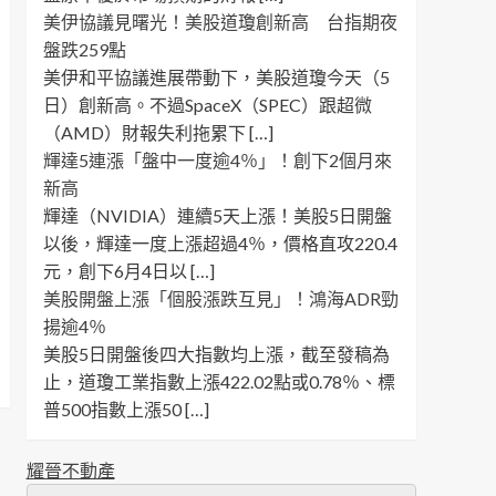
美伊協議見曙光！美股道瓊創新高 台指期夜
盤跌259點
美伊和平協議進展帶動下，美股道瓊今天（5
日）創新高。不過SpaceX（SPEC）跟超微
（AMD）財報失利拖累下 […]
輝達5連漲「盤中一度逾4％」！創下2個月來
新高
輝達（NVIDIA）連續5天上漲！美股5日開盤
以後，輝達一度上漲超過4％，價格直攻220.4
元，創下6月4日以 […]
美股開盤上漲「個股漲跌互見」！鴻海ADR勁
揚逾4％
美股5日開盤後四大指數均上漲，截至發稿為
止，道瓊工業指數上漲422.02點或0.78％、標
普500指數上漲50 […]
耀晉不動產