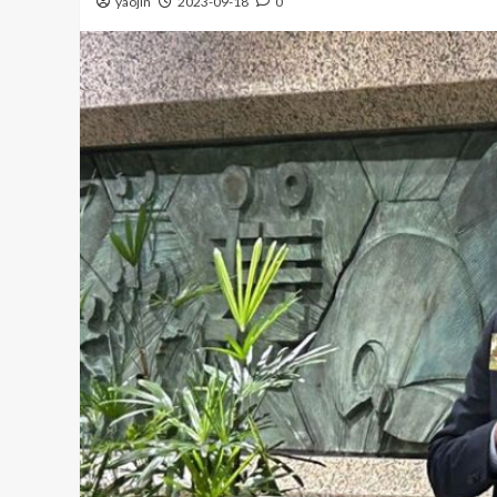
yaojin
2023-09-18
0