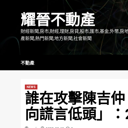
Skip
to
耀晉不動產
content
財經新聞,房市,財經,理財,房貸,股市,匯市,基金,外幣,房
產新聞,熱門新聞,地方新聞,社會新聞
不動產
NEWS
誰在攻擊陳吉仲
向謊言低頭」：2