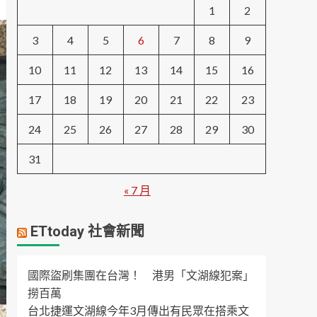
1
2
3
4
5
6
7
8
9
10
11
12
13
14
15
16
17
18
19
20
21
22
23
24
25
26
27
28
29
30
31
« 7 月
ETtoday 社會新聞
國際盜刷集團在台灣！ 港男「文湖線犯案」
撈百萬
台北捷運文湖線今年3月傳出有民眾在搭乘文