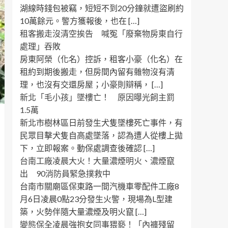
湖線時錢包被竊，短短不到20分鐘就遭盜刷約
10萬餘元。警方獲報後，也在 […]
租客搬走沒清空挨告 喊冤「廢棄物房東自行
處理」吞敗
房東阿榮（化名）控訴，租客小豪（化名）在
租約到期後搬走，但房間內留有雜物沒有清
理，也沒有交還房屋；小豪則辯稱， […]
新北「毛小孩」墜樓亡！ 原因曝光飼主罰
1.5萬
新北市樹林區日前發生犬隻墜樓死亡事件，有
民眾目擊犬隻自高處墜落，認為遭人從樓上拋
下，立即報案。動保處調查後確認 […]
台南工廠凌晨大火！大量濃煙明火、濃煙竄
出 90消防員緊急撲救中
台南市關廟區保東路一間汽機車零配件工廠8
月6日凌晨0點23分發生火警，現場為L型建
築，火勢伴隨大量濃煙及明火竄 […]
變態保全凌晨強抱女同事猥褻！「內褲殘留