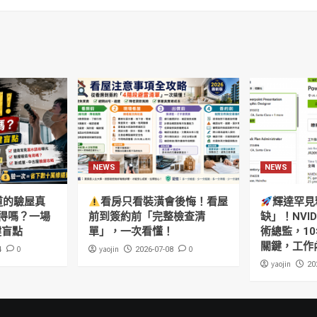
NEWS
NEWS
道的驗屋真
看房只看裝潢會後悔！看屋
輝達罕見
得嗎？一場
前到簽約前「完整檢查清
缺」！NVI
鍵盲點
單」，一次看懂！
術總監，10
關鍵，工作
0
yaojin
0
4
2026-07-08
yaojin
20