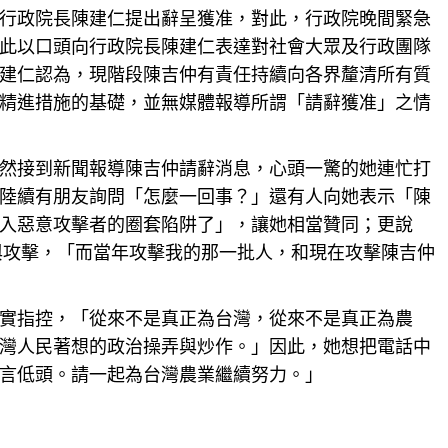
行政院長陳建仁提出辭呈獲准，對此，行政院晚間緊急
此以口頭向行政院長陳建仁表達對社會大眾及行政團隊
建仁認為，現階段陳吉仲有責任持續向各界釐清所有質
精進措施的基礎，並無媒體報導所謂「請辭獲准」之情
然接到新聞
報導
陳吉仲請辭消息，心頭一驚的她連忙打
陸續有朋友詢問「怎麼一回事？」還有人向她表示「陳
入惡意攻擊者的圈套陷阱了」，讓她相當贊同；更說
黑與攻擊，「而當年攻擊我的那一批人，和現在攻擊陳吉仲
實指控，「從來不是真正為台灣，從來不是真正為
農
灣人民著想的政治操弄與炒作。」因此，她想把電話中
言低頭。請一起為台灣
農業
繼續努力。」