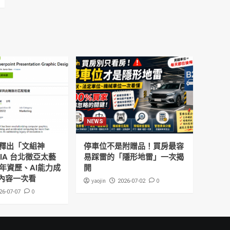
NEWS
釋出「文組神
停車位不是附贈品！買房最容
DIA 台北徵亞太藝
易踩雷的「隱形地雷」一次揭
年資歷、AI能力成
開
內容一次看
yaojin
0
2026-07-02
0
26-07-07