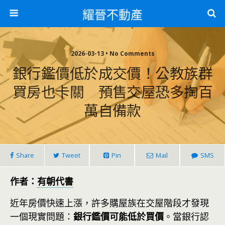
耀晉不動產
2026-03-13 • No Comments
銀行鑑價低於成交價！公教族群
買房也卡關 預售交屋恐多掏百
萬自備款
Share
Tweet
Pin
Mail
SMS
作者：
有朝代書
近年房價快速上漲，許多購屋族在交屋階段才發現
一個現實問題：
銀行鑑價可能低於買價
。當銀行認