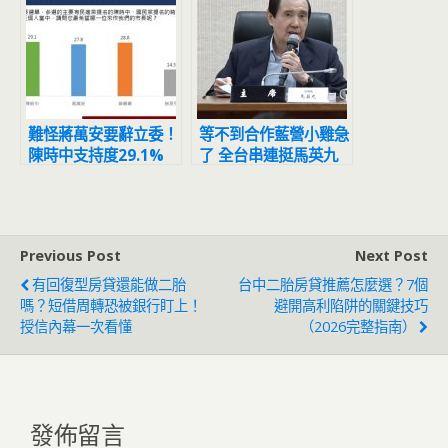
難怪蔣萬安要辭立委！
等不到合作藍營小雞急
陳時中支持度29.1%
了 全台串連挺馬英九
衝第一 黃珊珊
全民調方案
28.8%第二
Previous Post
Next Post
有回復型房貸還能做二胎
台中二胎房貸推薦怎麼選？7個
嗎？短借周轉恐被銀行盯上！
避開高利陷阱的關鍵技巧
授信內幕一次看懂
（2026完整指南）
發佈留言