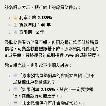
該名網友表示，銀行給出的房貸條件為：
利率：約
2.185%
貸款年限：
40 年
寬限期：
2 年
整體條件看似仍屬不錯，但因為銀行鑑價低於購屋
價格，
可貸金額自然跟著下降
。原本預期能貸到約
8 成房價，最終卻只能拿到接近
79%
的貸款額度。
貼文曝光後，也引起不少網友討論：
「原來預售屋鑑價真的會低於買價，那不
是整棟住戶都會遇到？」
「如果利率
2.185%
，其實不一定要換銀
行，其他銀行可能更高。」
「未來鑑價保守可能會變成常態。」