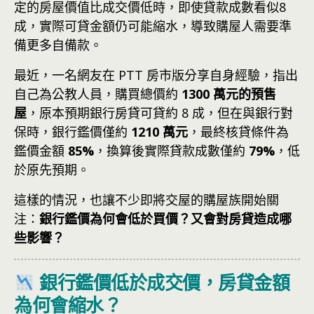
定的房屋價值比成交價低時，即使貸款成數看似8
成，實際可貸金額仍可能縮水，導致購屋人需要準
備更多自備款。
最近，一名網友在 PTT 房市版分享自身經驗，指出
自己為公教人員，購買總價約
1300 萬元的預售
屋
，原本預期銀行房貸可貸約 8 成，但在與銀行對
保時，銀行鑑價僅約
1210 萬元
，最終核貸條件為
鑑價金額
85%
，換算後實際貸款成數僅約
79%
，低
於原先預期。
這樣的情況，也讓不少即將交屋的購屋族開始關
注：
銀行鑑價為何會低於買價？又會對房貸造成哪
些影響？
銀行鑑價低於成交價，房貸金額
為何會縮水？