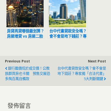
房貸再貸哪個最划算？
台中代書貸款安全嗎？
房屋增貸 vs 房屋二胎
會不會是地下錢莊？專
vs 轉貸完整比較（利
家揭「合法代書」5大
率、額度一次看懂）
判斷關鍵
Previous Post
Next Post
銀行鑑價低於成交價！公教
台中代書貸款安全嗎？會不會是
族群買房也卡關 預售交屋恐
地下錢莊？專家揭「合法代書」
多掏百萬自備款
5大判斷關鍵
發佈留言