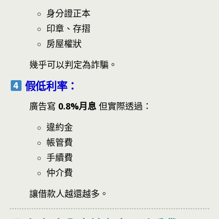
身分證正本
印章、存摺
房屋權狀
幾乎可以判定為詐騙。
假低利率：
廣告寫
0.8%月息
但實際透過：
違約金
帳管費
手續費
仲介費
讓借款人越還越多。