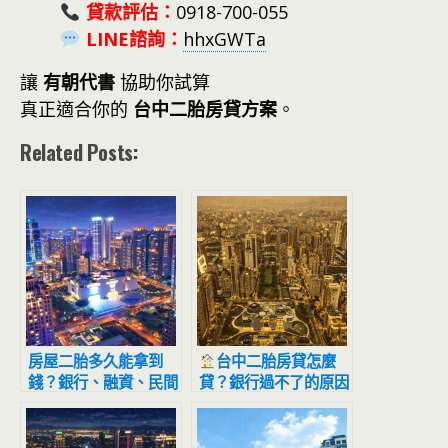
貸款評估：
0918-700-055
LINE諮詢
：
hhxGWTa
讓
有朝代書
協助你試算
真正適合你的
台中二胎房貸方案
。
Related Posts:
房屋二胎多久能拿到
台中二胎房貸怎麼
錢？銀行、融資、民間
貸？銀行過不了的原因
差異一次看懂
曝光：利率、額度與申
請流程一次看懂