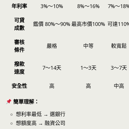
年利率
3%～10%
8%～16%
7%～18
可貸
鑑價 80%～90%
最高市價100%
可達110
成數
審核
嚴格
中等
較寬鬆
條件
撥款
7～14天
1～3天
3～7天
速度
安全性
高
高
中高
簡單理解：
想利率最低 → 選銀行
想額度高 → 融資公司