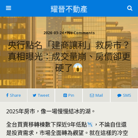
耀晉不動產
2026-03-24 • No Comments
央行點名「建商讓利」救房市？
真相曝光：成交量崩、房價卻更
硬了
Share
Tweet
Pin
Mail
SMS
2025年房市，像一場慢慢結冰的湖。
全台買賣移轉棟數下探近9年低點
，不論自住還
是投資需求，市場全面轉為觀望。就在這樣的冷空