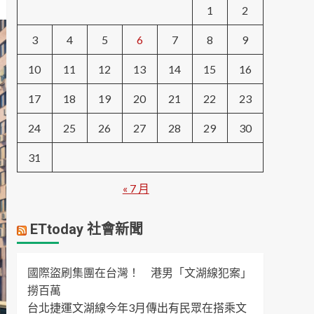
1
2
3
4
5
6
7
8
9
10
11
12
13
14
15
16
17
18
19
20
21
22
23
24
25
26
27
28
29
30
31
« 7 月
ETtoday 社會新聞
國際盜刷集團在台灣！ 港男「文湖線犯案」
撈百萬
台北捷運文湖線今年3月傳出有民眾在搭乘文