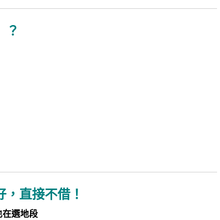
」？
）
好，直接不借！
也在選地段