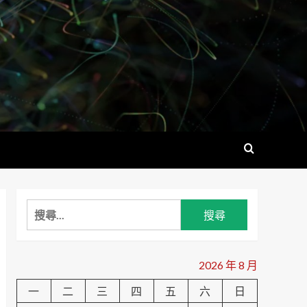
搜
尋
關
鍵
2026 年 8 月
字:
一
二
三
四
五
六
日