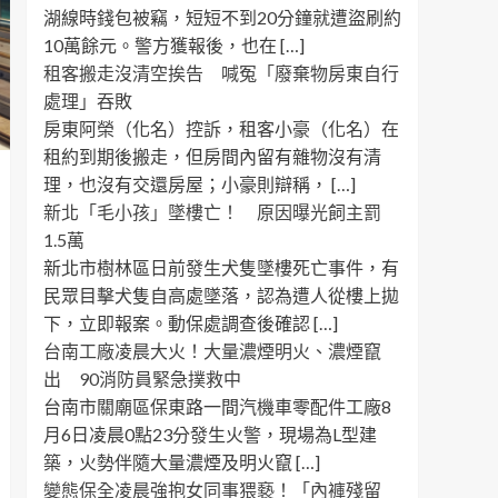
湖線時錢包被竊，短短不到20分鐘就遭盜刷約
10萬餘元。警方獲報後，也在 […]
租客搬走沒清空挨告 喊冤「廢棄物房東自行
處理」吞敗
房東阿榮（化名）控訴，租客小豪（化名）在
租約到期後搬走，但房間內留有雜物沒有清
理，也沒有交還房屋；小豪則辯稱， […]
新北「毛小孩」墜樓亡！ 原因曝光飼主罰
1.5萬
新北市樹林區日前發生犬隻墜樓死亡事件，有
民眾目擊犬隻自高處墜落，認為遭人從樓上拋
下，立即報案。動保處調查後確認 […]
台南工廠凌晨大火！大量濃煙明火、濃煙竄
出 90消防員緊急撲救中
台南市關廟區保東路一間汽機車零配件工廠8
月6日凌晨0點23分發生火警，現場為L型建
築，火勢伴隨大量濃煙及明火竄 […]
變態保全凌晨強抱女同事猥褻！「內褲殘留