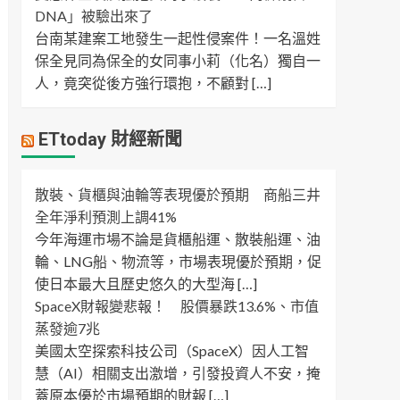
DNA」被驗出來了
台南某建案工地發生一起性侵案件！一名溫姓
保全見同為保全的女同事小莉（化名）獨自一
人，竟突從後方強行環抱，不顧對 […]
ETtoday 財經新聞
散裝、貨櫃與油輪等表現優於預期 商船三井
全年淨利預測上調41%
今年海運市場不論是貨櫃船運、散裝船運、油
輪、LNG船、物流等，市場表現優於預期，促
使日本最大且歷史悠久的大型海 […]
SpaceX財報變悲報！ 股價暴跌13.6%、市值
蒸發逾7兆
美國太空探索科技公司（SpaceX）因人工智
慧（AI）相關支出激增，引發投資人不安，掩
蓋原本優於市場預期的財報 […]