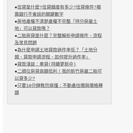
●
信貸是什麼?信貸額度有多少?信貸條件?揭
露銀行不會說的關鍵數字
●
房地產權不清楚產權不完整「持分房屋土
地」可以貸款嗎？
●
二胎房貸是什麼？完整解析申請條件、流程
及常見問題
●
為什麼申請土地貸款過件率低？「土地分
類、貸款申請流程、如何提升過件率」
●
貸款淺談：車貸(持續更新中)
●
二順位房貸高額低利！我的新竹房屋二胎可
以貸多少?
●
只要10分鐘教您搞懂：不動產估價與價格種
類