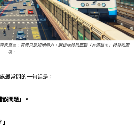
專家直言：買貴只是短期壓力，選錯地段恐面臨「有價無市」與貸款困
境。
族最常問的一句話是：
」
錯誤問題」。
？」