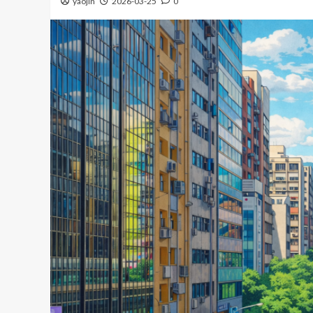
yaojin
2026-03-25
0