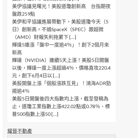
美伊協議見曙光！美股道瓊創新高 台指期夜
盤跌259點
美伊和平協議進展帶動下，美股道瓊今天（5
日）創新高。不過SpaceX（SPEC）跟超微
（AMD）財報失利拖累下 […]
輝達5連漲「盤中一度逾4％」！創下2個月來
新高
輝達（NVIDIA）連續5天上漲！美股5日開盤
以後，輝達一度上漲超過4％，價格直攻220.4
元，創下6月4日以 […]
美股開盤上漲「個股漲跌互見」！鴻海ADR勁
揚逾4％
美股5日開盤後四大指數均上漲，截至發稿為
止，道瓊工業指數上漲422.02點或0.78％、標
普500指數上漲50 […]
耀晉不動產