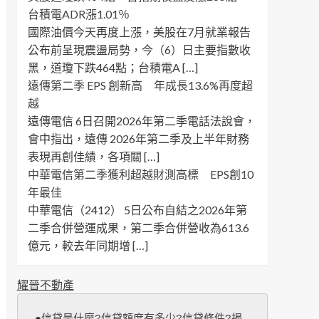
台積電ADR漲1.01％
國際油價今天再度上漲，美股在7月就業報告
公布前呈現震盪局勢，今（6）日主要指數收
黑，道瓊下跌464點；台積電A […]
遠傳第二季 EPS 創新高 年成長13.6%再度超
越
遠傳電信 6日召開2026年第二季電話法說會，
會中指出，遠傳 2026年第二季及上半年財務
表現再創佳績，各項關 […]
中華電信第二季獲利超越財測高標 EPS創10
年最佳
中華電信（2412） 5日公布自結之2026年第
二季合併營運成果，第二季合併營收為613.6
億元，較去年同期增 […]
耀晉不動產