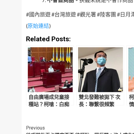
#國內旅遊 #台灣旅遊 #觀光署 #陸客團 #日月
(
原始連結
)
Related Posts:
自由廣場成兒童接
雙北發難被拋下 次
柯
種站？柯嗆：白痴
長：聯繫很頻繁
情
Continue
Previous