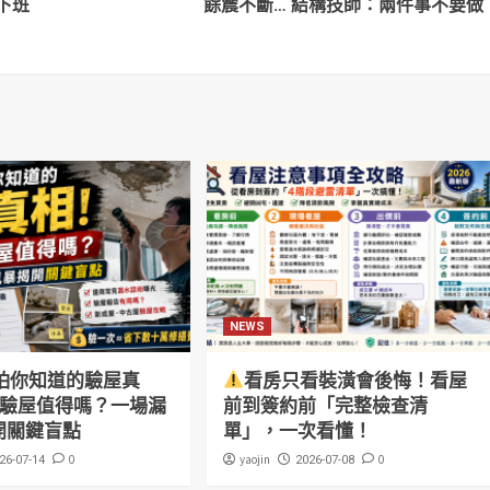
下班
餘震不斷… 結構技師：兩件事不要做
NEWS
怕你知道的驗屋真
看房只看裝潢會後悔！看屋
萬驗屋值得嗎？一場漏
前到簽約前「完整檢查清
開關鍵盲點
單」，一次看懂！
0
yaojin
0
26-07-14
2026-07-08