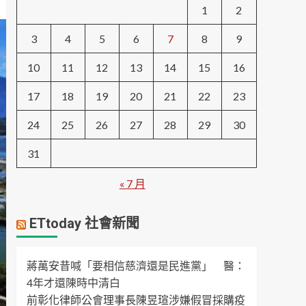
1
2
3
4
5
6
7
8
9
10
11
12
13
14
15
16
17
18
19
20
21
22
23
24
25
26
27
28
29
30
31
« 7 月
ETtoday 社會新聞
蔣萬安昔喊「要相信慈濟還是民進黨」 醫：
4年才還陳時中清白
前彰化律師公會理事長陳昱瑄涉嫌假冒採購疫