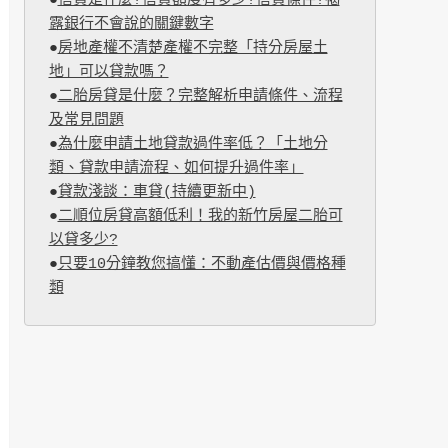
●
信貸是什麼?信貸額度有多少?信貸條件?揭
露銀行不會說的關鍵數字
●
房地產權不清楚產權不完整「持分房屋土
地」可以貸款嗎？
●
二胎房貸是什麼？完整解析申請條件、流程
及常見問題
●
為什麼申請土地貸款過件率低？「土地分
類、貸款申請流程、如何提升過件率」
●
貸款淺談：車貸(持續更新中)
●
二順位房貸高額低利！我的新竹房屋二胎可
以貸多少?
●
只要10分鐘教您搞懂：不動產估價與價格種
類