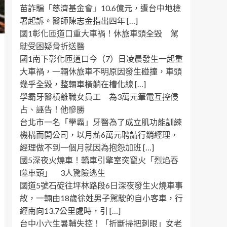
苗詐騙「慈濟基金會」10.6億元，遭台中地檢
署起訴。醫師陳志金指出四年 […]
國1彰化匝道口重大車禍！休旅車頭全毀 駕
駛受困疑骨折送醫
國1南下彰化匝道口今（7）日凌晨發生一起重
大車禍，一輛休旅車不明原因發生碰撞，車頭
幾乎全毀，整輛車橫躺在槽化線 […]
學霸牙醫槓離職女員工 為3萬元筆電互控侵
占、誣告！他慘勝
台北市一名「學霸」牙醫為了成立肌功能訓練
機構而開公司，以月薪6萬元聘請行銷經理，
經理做不到一個月就因為抱怨加班 […]
國5深夜火燒車！轎車引擎室突竄火「烈焰吞
噬車頭」 3人驚險逃生
國道5號石碇往坪林路段6日深夜發生火燒車事
故，一輛由18歲徐姓男子駕駛的自小客車，行
經南向13.7公里處時，引 […]
台中小六生暑輔失控！「折斷掃把刺眼」女老