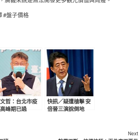
潭 #盤子價格
文哲：台北市疫
快訊／疑遭槍擊 安
高峰期已過
倍晉三演說倒地
Next