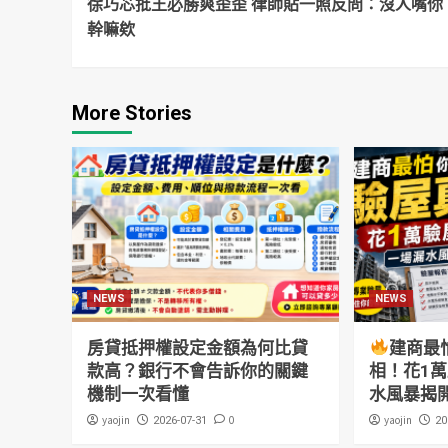
徐巧芯批王必勝爽歪歪 律師貼一照反問：沒人嘴你
Reading
幹嘛欸
More Stories
NEWS
NEWS
房貸抵押權設定金額為何比貸
建商最
款高？銀行不會告訴你的關鍵
相！花1
機制一次看懂
水風暴揭
yaojin
0
yaojin
2026-07-31
20