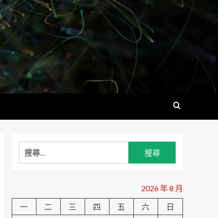
搜
尋
關
鍵
2026 年 8 月
字:
一
二
三
四
五
六
日