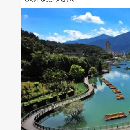
yaojin
2024-04-02
0