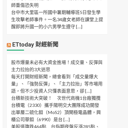
師重傷恐失明
台中市大里區一所國中暑期輔導班5日發生學
生攻擊老師事件。一名34歲女老師在課堂上提
醒即將升國一的小六男學生遵守 […]
ETtoday 財經新聞
股市爆量未必有大資金進場！成交量、反彈與
主力拉抬的3大迷思
每天打開財經新聞，總會看到「成交量爆大
量」、「強勢反彈」、「主力拉抬」等市場用
語，但不少投資人只懂表面意思，卻 […]
台積新技術大突破！ 次世代商機1台廠獨攬
台積電（2330）攜手陽明交大團隊成功開發
出單層二硫化鉬（MoS2）頂閘極電晶體，興
櫃公司華鉬（6990）是台 […]
美股道瓊跌464點 台指期夜盤反漲285點、