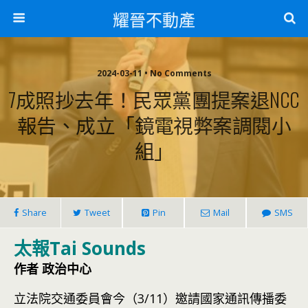
耀晉不動產
2024-03-11 • No Comments
7成照抄去年！民眾黨團提案退NCC
報告、成立「鏡電視弊案調閱小
組」
Share
Tweet
Pin
Mail
SMS
太報Tai Sounds
作者 政治中心
立法院交通委員會今（3/11）邀請國家通訊傳播委