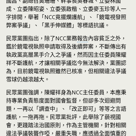
國昌、副總召黃珊珊、幹事長吳春城、立委林國
成、立委陳昭姿、立委張啟楷、立委麥玉珍等人一
字排開，舉著「NCC竟擺爛護航」、「鏡電視發照
弊案爭議」、「黑手伸媒體」等標語抗議。
民眾黨團指出，除了NCC業務
報告
內容貧乏之外，
鑑於鏡電視執照申請取得及後續弊案，不斷傳出有
執政黨高層黑手介入之爭議，然而因主任委員陳耀
祥不斷護航，才讓相關爭議迄今無法解決，黨團認
為，目前鏡電視執照雖然已核准，但相關違法爭議
雪球仍越滾越大。
民眾黨團強調，陳耀祥身為NCC主任委員，本應秉
持專業負責態度面對國會監督，但卻多次迴避問
題，一再以「調查中」、「改正即可」等等之言語
護航，一拖再拖。民眾黨批評，此舉除了藐視國
會，更踐踏法治國原則，作為主管機關，針對相關
違法爭議裝聾作啞，嚴重失職，應透過全面慎重的