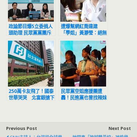
政論節目爆5立委捐人
遭爆幫網紅喬違建
頭助理 民眾黨黨團斥
「學姐」黃瀞瑩：絕無
造謠要求更正
關說、將追訴
250萬卡友飛了！國泰
民眾黨空姐應援團遭
世華哭哭 北富銀搶下
轟！民進黨也曾找辣妹
好市多卡
舞團 2年前畫面曝光
Previous Post
Next Post