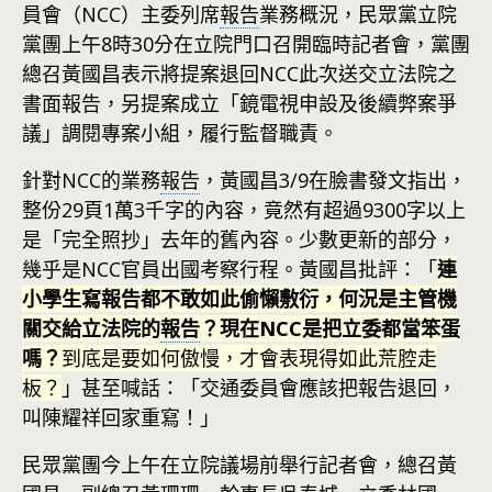
員會（NCC）主委列席
報告
業務概況，民眾黨立院
黨團上午8時30分在立院門口召開臨時記者會，黨團
總召黃國昌表示將提案退回NCC此次送交立法院之
書面報告，另提案成立「鏡電視申設及後續弊案爭
議」調閱專案小組，履行監督職責。
針對NCC的業務
報告
，黃國昌3/9在臉書發文指出，
整份29頁1萬3千字的內容，竟然有超過9300字以上
是「完全照抄」去年的舊內容。少數更新的部分，
幾乎是NCC官員出國考察行程。黃國昌批評：「
連
小學生寫報告都不敢如此偷懶敷衍，何況是主管機
關交給立法院的
報告
？現在NCC是把立委都當笨蛋
嗎？
到底是要如何傲慢，才會表現得如此荒腔走
板？
」甚至喊話：「交通委員會應該把報告退回，
叫陳耀祥回家重寫！」
民眾黨團今上午在立院議場前舉行記者會，總召黃