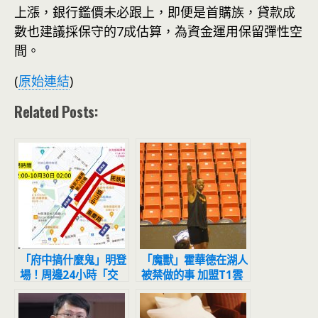
上漲，銀行鑑價未必跟上，即便是首購族，貸款成
數也建議採保守的7成估算，為資金運用保留彈性空
間。
(
原始連結
)
Related Posts:
「府中搞什麼鬼」明登
「魔獸」霍華德在湖人
場！周邊24小時「交
被禁做的事 加盟T1雲
通管制」路段曝光
豹後解鎖了