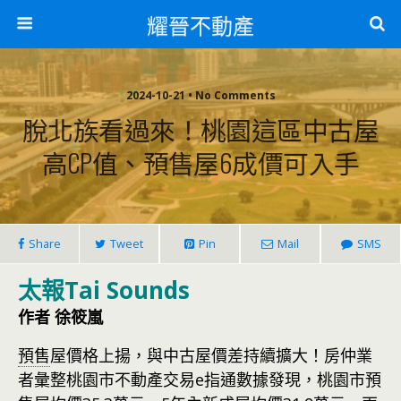
耀晉不動產
2024-10-21 • No Comments
脫北族看過來！桃園這區中古屋
高CP值、預售屋6成價可入手
Share
Tweet
Pin
Mail
SMS
太報Tai Sounds
作者 徐筱嵐
預售
屋價格上揚，與中古屋價差持續擴大！房仲業
者彙整桃園市不動產交易e指通數據發現，桃園市預