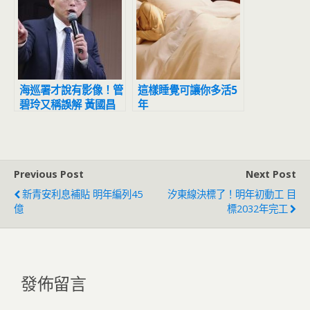
海巡署才說有影像！管
這樣睡覺可讓你多活5
碧玲又稱誤解 黃國昌
年
批：太離譜「整個螺絲
鬆了」
Previous Post
Next Post
新青安利息補貼 明年編列45
汐東線決標了！明年初動工 目
億
標2032年完工
發佈留言