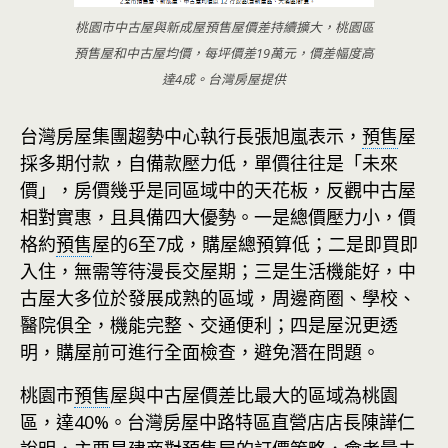
桃園市中古屋與新成屋預售屋價差持續擴大，桃園區
預售屋和中古屋均價，每坪價差19萬元，價差幅度高
達4成。台灣房屋提供
台灣房屋集團趨勢中心執行長張旭嵐表示，
預售
屋
採多期付款，自備款壓力低，單價往往是「未來
價」，房價幾乎是同區域中的天花板，反觀中古屋
相對實惠，且具備四大優勢。一是總價壓力小，價
格約
預售
屋的6至7成，購屋總預算低；二是即買即
入住，無需等待漫長交屋期；三是生活機能好，中
古屋大多位於發展成熟的區域，周邊商圈、學校、
醫院俱全，機能完整、交通便利；四是屋況更透
明，購屋前可進行全面檢查，避免潛在問題。
桃園市
預售
屋與中古屋價差比最大的區域為桃園
區，達40%。台灣房屋中路特區直營店店長陳譁仁