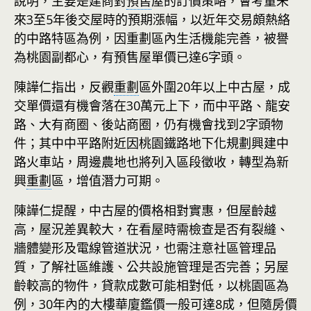
說明，主要是建商對
預售
屋的訂價策略，會考量未
來3至5年後交屋時的預期漲幅，以近年交易頗熱絡
的中路特區為例，因重劃區內生活機能完善，被譽
為桃園副都心，有預售屋單價已達6字頭。
陳譁仁指出，反觀
重劃
區外圍20年以上中古屋，成
交單價還有機會落在30萬元上下，而中平路、龍安
路、大有商圈、後站商圈，仍有機會找到2字頭物
件；其中中平路附近因桃園鐵路地下化規劃興建中
路火車站，周邊農地也將列入區段徵收，轉型為新
興
重劃
區，增值潛力可期。
陳譁仁提醒，中古屋的價格相對實惠，但屋齡越
高，屋況差異較大，在看屋時需檢查是否有裂縫、
牆體變形及電線管道狀況，也需注意社區管理品
質，了解社區維護、公共設施管理是否完善；另屋
齡較高的物件，貸款成數可能相對低，以桃園區為
例，30年內的大樓華廈鑑價一般可達8成，但隨房價