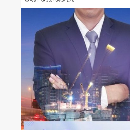
yaojin
2024-04-19
0