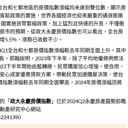
全台和七都地區的
房價
指數漲幅均未達到雙位數，顯示房
寬鬆政策的實施，世界各國經濟也迎來嚴重的通貨膨脹
，各國實施貨幣緊縮政策，加上猛烈且快速的升息，不僅衝
房市的預期。從政大永慶房價指數也可以看出，全台房
1年增5.5％，漲勢已收斂不少。
24Q1全台和七都房價指數漲幅較去年同期全面上升。其中
成長。郭翰說明，2023年下半年，除了平均地權條例修法
023下半年開始由藍轉綠，民眾購屋信心增強，使自用、
安心成家優惠貸款方案，帶動民眾加速購屋決策，使台
房價指數漲幅較去年同期全面攀高，2024年房價漲幅恐將
的「
政大永慶房價指數
」已於2024Q2永慶房產趨勢前瞻
動產研究中心網站
282241390