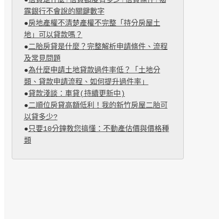
●
信貸是什麼?信貸額度有多少?信貸條件?揭
露銀行不會說的關鍵數字
●
房地產權不清楚產權不完整「持分房屋土
地」可以貸款嗎？
●
二胎房貸是什麼？完整解析申請條件、流程
及常見問題
●
為什麼申請土地貸款過件率低？「土地分
類、貸款申請流程、如何提升過件率」
●
貸款淺談：車貸(持續更新中)
●
二順位房貸高額低利！我的新竹房屋二胎可
以貸多少?
●
只要10分鐘教您搞懂：不動產估價與價格種
類