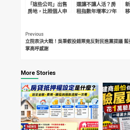
「這些公司」出售
還讓不讓人活？房
新
房地，比照個人申
租指數年增率27年
移
報房地合一稅
新高
Continue
Previous
立院表決大戰！吳秉叡投錯票竟反對民進黨提議 藍
Reading
掌高呼感謝
More Stories
NEWS
NEWS