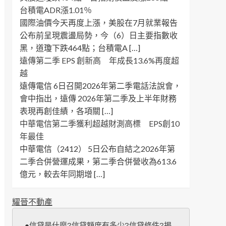
台積電ADR漲1.01％
國際油價今天再度上漲，美股在7月就業報告
公布前呈現震盪局勢，今（6）日主要指數收
黑，道瓊下跌464點；台積電A […]
遠傳第二季 EPS 創新高 年成長13.6%再度超
越
遠傳電信 6日召開2026年第二季電話法說會，
會中指出，遠傳 2026年第二季及上半年財務
表現再創佳績，各項關 […]
中華電信第二季獲利超越財測高標 EPS創10
年最佳
中華電信（2412） 5日公布自結之2026年第
二季合併營運成果，第二季合併營收為613.6
億元，較去年同期增 […]
耀晉不動產