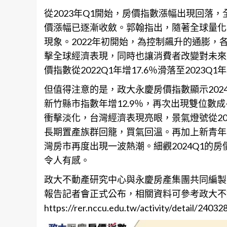
從2023年Q1開始，
房價
指數漲幅出現回落，
價漲幅已逐漸收斂。郭翰指出，隨著全球量化
現象。2022年初開始，為控制飆升的通膨
擊全球經濟表現，同時也讓消費者改變對未來
價指數從2022Q1年增17.6％滑落至2023Q
但值得注意的是，政大永慶
房價
指數顯示20
新竹縣市指數年增12.9％，再次出現雙位數
衝擊淡化，台灣經濟表現亮眼，景氣燈號從2
長期置產族群回籠，買氣回溫。再加上新青年
灣房市再度出現一波熱潮。細觀2024Q1的
令人有感。
政大不動產研究中心與永慶房產集團共同編製
報告記者會正式公布，相關資料可參考政大不
https://rer.nccu.edu.tw/activity/detail/2403