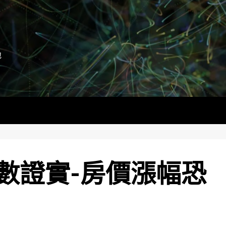
地
數證實-房價漲幅恐