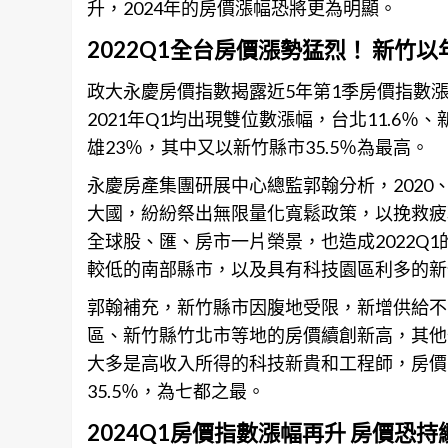
升，2024年的房價漲幅恐將更為明顯。
2022Q1全台房價漲勢猛烈！ 新竹以年
政大永慶房價指數揭露近5年第1季
房價
指數漲
2021年Q1均出現雙位數漲幅，台北11.6％、新
雄23％，其中又以新竹縣市35.5％為最高。
永慶房產集團研展中心總監郭翰分析，2020
大國，紛紛祭出無限量化寬鬆政策，以挽救疲
全球股、匯、房市一片榮景，也造成2022Q1
較低的南部縣市，以及具有科技園區利多的新
郭翰補充，新竹縣市因腹地受限，新增供給不
區、新竹縣竹北市等地的房價續創新高，其他
大多是高收入所得的科技新貴和工程師，房價負
35.5％，為七都之最。
2024Q1房價指數漲幅再升 房價恐