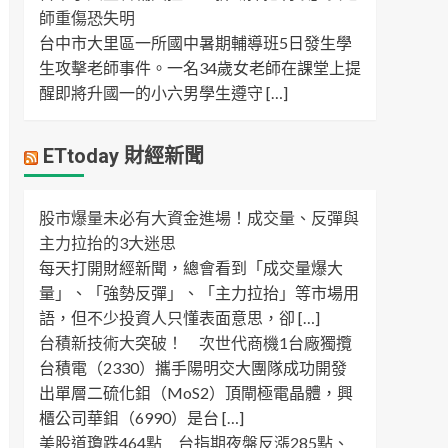
師重傷恐失明
台中市大里區一所國中暑期輔導班5日發生學
生攻擊老師事件。一名34歲女老師在課堂上提
醒即將升國一的小六男學生遵守 […]
ETtoday 財經新聞
股市爆量未必有大資金進場！成交量、反彈與
主力拉抬的3大迷思
每天打開財經新聞，總會看到「成交量爆大
量」、「強勢反彈」、「主力拉抬」等市場用
語，但不少投資人只懂表面意思，卻 […]
台積新技術大突破！ 次世代商機1台廠獨攬
台積電（2330）攜手陽明交大團隊成功開發
出單層二硫化鉬（MoS2）頂閘極電晶體，興
櫃公司華鉬（6990）是台 […]
美股道瓊跌464點 台指期夜盤反漲285點、