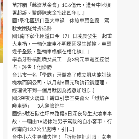
苗詐騙「慈濟基金會」10.6億元，遭台中地檢
署起訴。醫師陳志金指出四年 […]
國1彰化匝道口重大車禍！休旅車頭全毀 駕
駛受困疑骨折送醫
國1南下彰化匝道口今（7）日凌晨發生一起重
大車禍，一輛休旅車不明原因發生碰撞，車頭
幾乎全毀，整輛車橫躺在槽化線 […]
學霸牙醫槓離職女員工 為3萬元筆電互控侵
占、誣告！他慘勝
台北市一名「學霸」牙醫為了成立肌功能訓練
機構而開公司，以月薪6萬元聘請行銷經理，
經理做不到一個月就因為抱怨加班 […]
國5深夜火燒車！轎車引擎室突竄火「烈焰吞
噬車頭」 3人驚險逃生
國道5號石碇往坪林路段6日深夜發生火燒車事
故，一輛由18歲徐姓男子駕駛的自小客車，行
經南向13.7公里處時，引 […]
台中小六生暑輔失控！「折斷掃把刺眼」女老