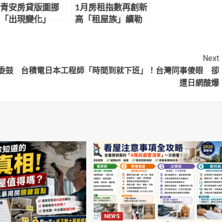
青安房貸版圖挪
1月房租指數再創新
「出現變化」
高「租屋族」續勒
褲帶
Next
委鼓
台積電日本工程師「時間到就下班」！台灣同事傻眼 卻
遭日網酸爆
NEWS