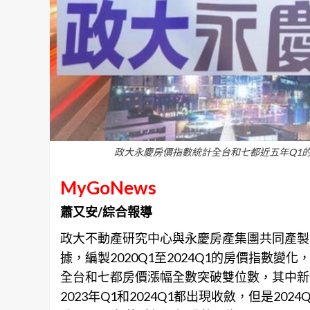
政大永慶房價指數統計全台和七都近五年Q1的
MyGoNews
蕭又安/綜合報導
政大不動產研究中心與永慶房產集團共同產製
據，編製2020Q1至2024Q1的
房價
指數變化，
全台和七都房價漲幅全數突破雙位數，其中新竹
2023年Q1和2024Q1都出現收斂，但是20