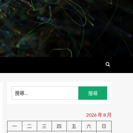
搜
尋
關
鍵
2026 年 8 月
字:
一
二
三
四
五
六
日