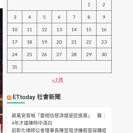
1
2
3
4
5
6
7
8
9
10
11
12
13
14
15
16
17
18
19
20
21
22
23
24
25
26
27
28
29
30
31
« 7 月
ETtoday 社會新聞
蔣萬安昔喊「要相信慈濟還是民進黨」 醫：
4年才還陳時中清白
前彰化律師公會理事長陳昱瑄涉嫌假冒採購疫