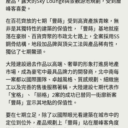
產品，露天的Sky Lounge與景觀游池規劃，受到層
峰客喜愛。
在百花齊放的七期「豐蒔」受到高資產族青睞，無
非是其獨特性的建築的保值性，「豐蒔」基地就座
落在豪辦、百貨齊聚的市政北七路上，全案採用SS
鋼骨結構，地段加品牌與頂尖工法與產品稀有性，
獨佔了七期鰲頭。
大陸建設過去作品以高端、奢華的形象打進房地產
市場，成為豪宅中最具品牌力的開發商，北中南每
一案都以國際團隊、卓越風格、質感規劃、細緻施
工以及完善的售後服務著稱，大陸建設七期代表作
「宝格」、「丽格」2案的成功已替同一街廓新案
「豐蒔」宣示其地點的保值性。
要在七期立足，除了以國際眼光看建築在城市中的
定位到位外，產品規劃上「豐蒔」站在層峰客角度