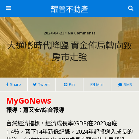
耀晉不動產
2024-04-23 • No Comments
大通膨時代降臨 資金佈局轉向致
房市走強
Share
Tweet
Pin
Mail
SMS
MyGoNews
報導：蕭又安/綜合報導
台灣
經濟指標，經濟成長率(GDP)在2023落底
1.4％，寫下14年新低紀錄，2024年起將邁入成長的