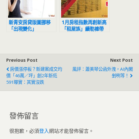
新青安房貸版圖挪移
1月房租指數再創新高
「出現變化」
「租屋族」續勒褲帶
Previous Post
Next Post
房價漲停板？新建案成交均
風評：蕭美琴公函外洩，AI內閣
價「46萬／坪」創2年新低
剉咧等！
591曝實：其實沒跌
發佈留言
很抱歉，必須
登入
網站才能發佈留言。