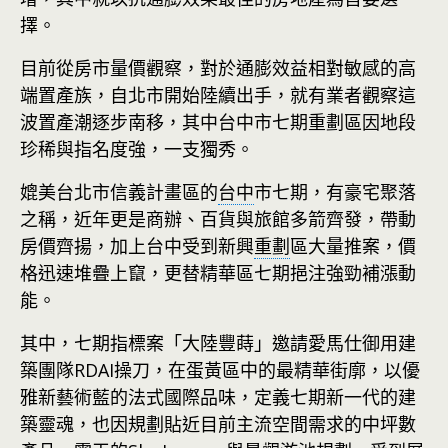
擇。
目前從房市量價觀察，對於通膨效益相對敏感的高
端置產族，自北市開始陸續出手，就有業者觀察這
波置產潮逐步南移，其中台中市七期重劃區因地段
珍稀與指名度強，一支獨秀。
媲美台北市信義計畫區的
台中
市七期，有豪宅聚落
之稱，近年更是商辦、百貨與旅館多箭齊發，帶動
房價齊揚，加上台中受到新興
重劃
區大量推案，價
格迅速堆疊上竄，更替精華區七期挹注強勁補漲動
能。
其中，七期指標案「大陸豐蒔」邀請愛馬仕御用建
築團隊RDAI操刀，在蛋黃區中的最精華街廓，以優
雅新藝術藍的法式國際品味，定義七期新一代的建
築靈魂，也因規劃貼近目前主流空間需求的中坪數