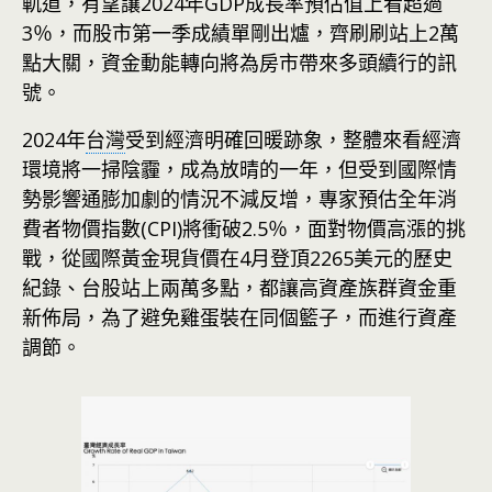
軌道，有望讓2024年GDP成長率預估值上看超過
3％，而股市第一季成績單剛出爐，齊刷刷站上2萬
點大關，資金動能轉向將為房市帶來多頭續行的訊
號。
2024年
台灣
受到經濟明確回暖跡象，整體來看經濟
環境將一掃陰霾，成為放晴的一年，但受到國際情
勢影響通膨加劇的情況不減反增，專家預估全年消
費者物價指數(CPI)將衝破2.5％，面對物價高漲的挑
戰，從國際黃金現貨價在4月登頂2265美元的歷史
紀錄、台股站上兩萬多點，都讓高資產族群資金重
新佈局，為了避免雞蛋裝在同個籃子，而進行資產
調節。