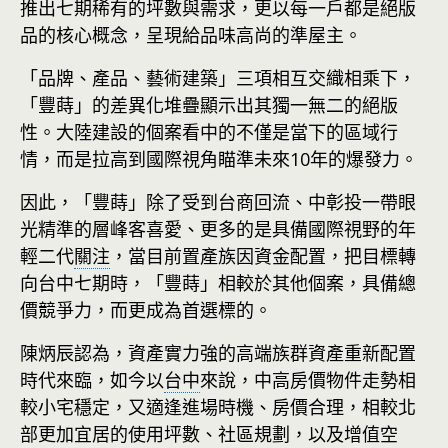
推出七期稀有的坪數與需求，更以每一戶都是絕版
品的核心概念，呈現給品味高尚的準屋主。
「品牌、產品、藝術建築」三項相互交織相乘下，
「豐蒔」的差異化堆疊顯示出其獨一無二的絕版
性。大陸建設的個案看中的不僅是當下的區域行
情，而是拉高到國際視角瞄準未來10年的爆發力。
因此，「豐蒔」除了受到台商回流、中彰投一帶眼
光精準的層峰客喜愛、更多的是具備國際視野的年
輕二代
關注
，當目前置產族因資金配置，把目標轉
向台中七期時，「豐蒔」相較於其他個案，具備總
價競爭力，而更成為首選標的。
陳炳辰認為，資產實力強的高端族群資產重新配置
時代來臨，如今以
台中
來說，中高房價物件走勢相
較小宅穩定，又適逢進場時機、房價合理，相較北
部更加宜居的使用坪數、社區規劃，以及增值空