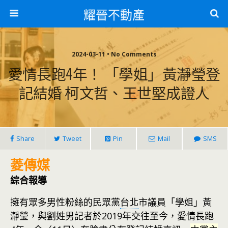
耀晉不動產
2024-03-11 • No Comments
愛情長跑4年！ 「學姐」黃瀞瑩登
記結婚 柯文哲、王世堅成證人
Share
Tweet
Pin
Mail
SMS
菱傳媒
綜合報導
擁有眾多男性粉絲的民眾黨
台北
市議員「學姐」黃
瀞瑩，與劉姓男記者於2019年交往至今，愛情長跑