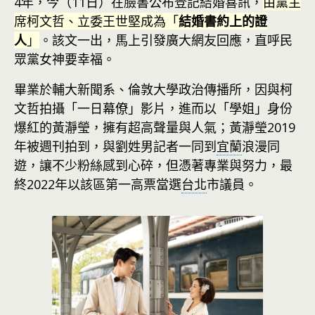
4年，今（11日）在臉書公布登記結婚喜訊，
由黨主
席柯文哲、立委王世堅成為「
結婚書約上的證
人
」
。該文一出，馬上引發廣大網友回應，直呼民
眾黨女神要幸福。
畢業於輔大新聞系、倫敦大學政治傳播所，因與柯
文哲拍攝「一日幕僚」影片，進而以「學姐」身份
爆紅的黃瀞瑩，擁有超高聲量與人氣；黃瀞瑩2019
年被週刊拍到，與劉姓男記者一同到
宜蘭
浪漫同
遊，讓不少粉絲感到心碎，但憑著專業與努力，最
終2022年以該區第一高票當選
台北
市議員。