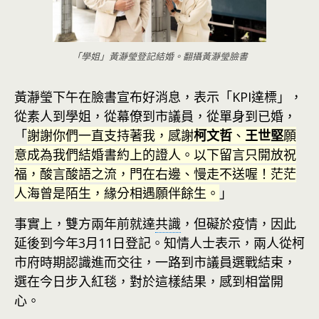
「學姐」黃瀞瑩登記結婚。翻攝黃瀞瑩臉書
黃瀞瑩下午在臉書宣布好消息，表示「KPI達標」，
從素人到學姐，從幕僚到市議員，從單身到已婚，
「
謝謝你們一直支持著我，感謝
柯文哲
、
王世堅
願
意成為我們結婚書約上的證人。以下留言只開放祝
福，酸言酸語之流，門在右邊、慢走不送喔！茫茫
人海曾是陌生，緣分相遇願伴餘生。
」
事實上，雙方兩年前就達
共識
，但礙於疫情，因此
延後到今年3月11日登記。知情人士表示，兩人從柯
市府時期認識進而交往，一路到市議員選戰結束，
選在今日步入紅毯，對於這樣結果，感到相當開
心。