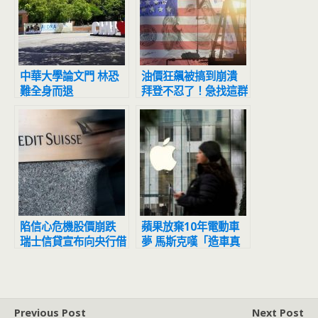
中華大學論文門 林恐
油價狂飆被搞到崩潰
難全身而退
拜登不忍了！急找這群
人求救
陷信心危機股價崩跌
蘋果放棄10年電動車
瑞士信貸宣布向央行借
夢 馬斯克嘆「造車真
款1.65兆
的很難」
Previous Post
Next Post