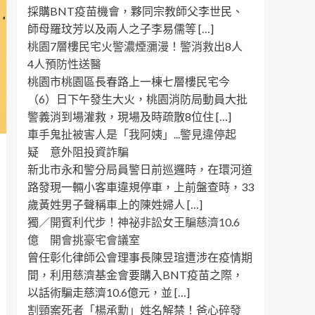
採購BNT疫苗機會，夥同宗教師父李世民、
師母羅玟芳以及兩人之子李易儒等 […]
桃園7層樓民宅火警濃煙瀰漫！警消救出8人
4人預防性送醫
桃園市桃園區長春路上一棟七層樓民宅今
（6）日下午發生大火，桃園消防局動員大批
警義消到場灌救，現場及時疏散8位住 […]
車手鬼扯被害人是「我阿姨」...警見違停起
疑 意外阻投資詐騙
新北市永和警分局員警日前巡邏時，在環河道
路發現一輛小客車違規停車，上前盤查時，33
歲黃姓男子聲稱車上的陳姓婦人 […]
獨／開賓利代步！神祕非訟女王騙慈濟10.6
億 開會挑豪宅會議室
曾任彰化律師公會理事長陳昱瑄遭涉在疫情期
間，利用慈濟基金會要購入BNT疫苗之際，
以話術騙走慈濟10.6億元，並 […]
割頸案死者「楊承勳」姓名解禁！爸心碎發