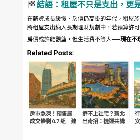
結語：租屋不只是支出，更
在薪資成長緩慢、房價仍高掛的年代，租屋族
將租屋支出納入長期理財規劃中，若預算許可
房價或許能觀望，但生活費不等人——
現在不
Related Posts:
房市急凍！預售屋
擠不上社宅？新北
行
成交慘剩 0.7 組 建
出奇招：捷運共構
安
商死撐不降價、買
宅「專租青年」 城
天
氣崩回疫情低點
鄉局、捷運局聯手
貸