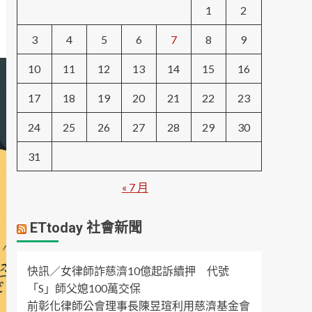
1
2
3
4
5
6
7
8
9
10
11
12
13
14
15
16
17
18
19
20
21
22
23
24
25
26
27
28
29
30
31
« 7 月
ETtoday 社會新聞
快訊／女律師詐慈濟10億起訴續押 代號
「S」師父媳100萬交保
前彰化律師公會理事長陳昱瑄利用慈濟基金會