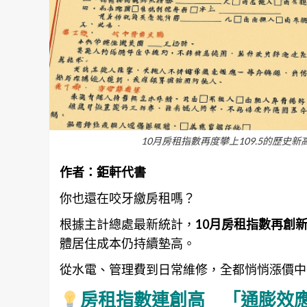
10月房租指數再度攀上109.5的歷史
作者：
鉅軒代書
你也還在咬牙繳房租嗎？
根據主計總處最新統計，
10月房租指數再創新高
體居住成本仍持續墊高。
從水電、管理費到日常維修，全都悄悄漲價中
房租指數連創高 「通膨效