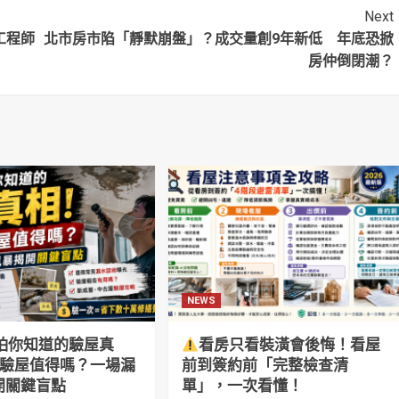
保法！
Next
工程師
北市房市陷「靜默崩盤」？成交量創9年新低 年底恐掀
房仲倒閉潮？
NEWS
怕你知道的驗屋真
看房只看裝潢會後悔！看屋
萬驗屋值得嗎？一場漏
前到簽約前「完整檢查清
開關鍵盲點
單」，一次看懂！