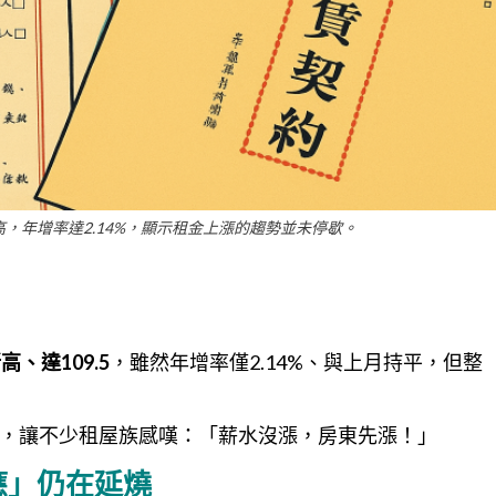
新高，年增率達2.14%，顯示租金上漲的趨勢並未停歇。
、達109.5
，雖然年增率僅2.14%、與上月持平，但整
，讓不少租屋族感嘆：「薪水沒漲，房東先漲！」
應」仍在延燒