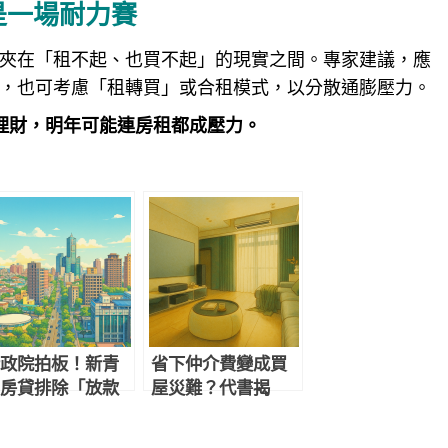
是一場耐力賽
夾在「租不起、也買不起」的現實之間。專家建議，應
，也可考慮「租轉買」或合租模式，以分散通膨壓力。
理財，明年可能連房租都成壓力。
政院拍板！新青
省下仲介費變成買
房貸排除「放款
屋災難？代書揭
條」 首購族房
「直購屋三大陷
荒有解？
阱」與唯一正確自