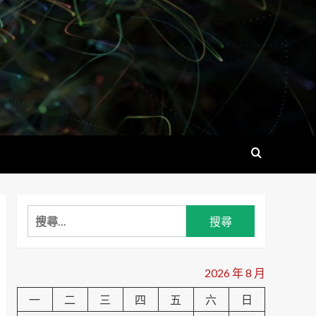
搜
尋
關
鍵
2026 年 8 月
字:
一
二
三
四
五
六
日