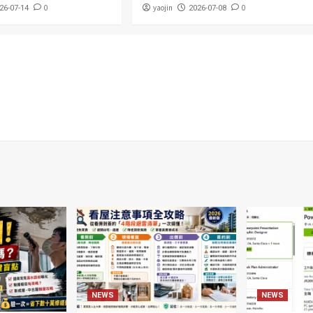
0
yaojin
0
26-07-14
2026-07-08
NEWS
NEWS