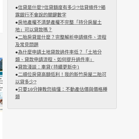
●
信貸是什麼?信貸額度有多少?信貸條件?揭
露銀行不會說的關鍵數字
●
房地產權不清楚產權不完整「持分房屋土
地」可以貸款嗎？
●
二胎房貸是什麼？完整解析申請條件、流程
及常見問題
●
為什麼申請土地貸款過件率低？「土地分
類、貸款申請流程、如何提升過件率」
●
貸款淺談：車貸(持續更新中)
●
二順位房貸高額低利！我的新竹房屋二胎可
以貸多少?
●
只要10分鐘教您搞懂：不動產估價與價格種
類