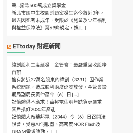
聲…撥款500萬成立獎學金
新北市國中生校園割頸案發生迄今將近3年，
過去因死者未成年，受限於《兒童及少年福利
與權益保障法》第69條規定，媒 […]
ETtoday 財經新聞
緯創股利二度延發 金管會：最嚴重回收股務
自辦
擁有將近37萬名股東的緯創（3231）因作業
系統問題，造成股利兩度延發放發，金管會證
期局副局長黃仲豪今（6）日 […]
記憶體供不應求！華邦電估明年缺貨更嚴重
客戶搶訂2030年產能
記憶體大廠華邦電（2344）今（6）日召開法
說會，受惠AI伺服器、高密度NOR Flash及
DRAM需求強勁， […]