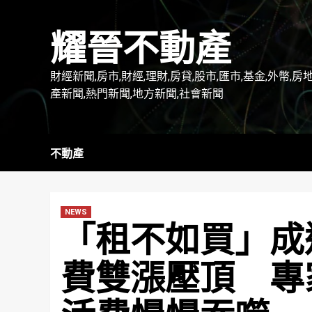
Skip
to
耀晉不動產
content
財經新聞,房市,財經,理財,房貸,股市,匯市,基金,外幣,房
產新聞,熱門新聞,地方新聞,社會新聞
不動產
NEWS
「租不如買」成
費雙漲壓頂 專