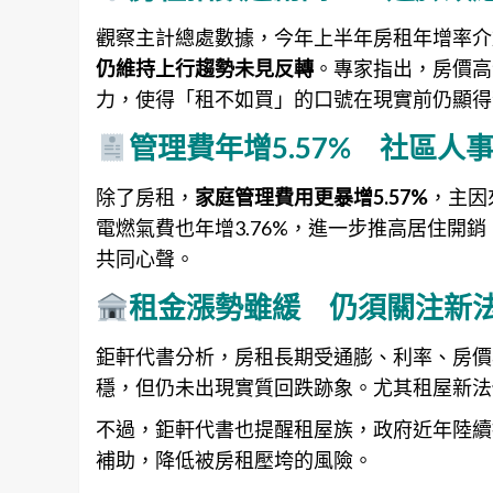
觀察主計總處數據，今年上半年房租年增率介於2
仍維持上行趨勢未見反轉
。專家指出，房價高
力，使得「租不如買」的口號在現實前仍顯得
管理費年增5.57% 社區人
除了房租，
家庭管理費用更暴增5.57%
，主因
電燃氣費也年增3.76%，進一步推高居住開
共同心聲。
租金漲勢雖緩 仍須關注新
鉅軒代書分析，房租長期受通膨、利率、房價
穩，但仍未出現實質回跌跡象。尤其租屋新法
不過，鉅軒代書也提醒租屋族，政府近年陸續
補助，降低被房租壓垮的風險。