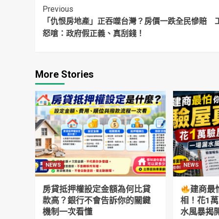
解套
Continue
Previous
「仇恨房地產」正吞噬台灣？房價一跌全民慘賠 
Reading
怒嗆：政府假正義、真刮錢！
More Stories
NEWS
NEWS
房貸抵押權設定金額為何比貸
建商最
款高？銀行不會告訴你的關鍵
相！花1
機制一次看懂
水風暴揭